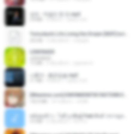
강진 - 막걸리 한 잔.mp3
3.8 MB
4 ปีที่แล้ว
castor-trot
Tomodachi Life Living the Dream [NSP].torrent
252 KB
2 เดือนที่แล้ว
margob
LEMONADE
LEMONADE
7.5 MB
2 เดือนที่แล้ว
yasmim O.
나훈아 - 붉은입술.mp3
3.1 MB
4 ปีที่แล้ว
castor-trot
[Witanime.com] KWONMSNITIK1NGTDNN EP 04 HD.mp4
192.0 MB
14 วันที่แล้ว
JUVIA
หม้อหุงข้าว - โจอี้ ภูวศิษฐ์ Feat.พั้นช์ วรกาญจน์-315237.mp3
3.6 MB
2 เดือนที่แล้ว
จิ๊กโก๋ ส.