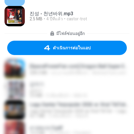
진성 - 천년바위.mp3
2.5 MB
4 ปีที่แล้ว
castor-trot
มีไฟล์ซ่อนอยู่อีก
ดำเนินการต่อในแอป
[SpacePowerFan.com] Dragon Ball Super EP1 480p.mp4
208.3 MB
ประมาณหนึ่งปีที่แล้ว
AnimezToon.com
갑자기
갑자기
3.0 MB
2 เดือนที่แล้ว
복희 박.
Lagu Santai Terpopuler 2026 🔥 Viral TikTok — Lagu Pop Indonesia Terbaru & Paling Hits 2026
Lagu Santai Terpopuler 2026 🔥 Viral TikTok — Lagu Pop Indonesia Terbaru & Paling Hits 2026
65.1 MB
3 เดือนที่แล้ว
Azis N.
สาปสมรส 3.pdf
73.4 MB
16 วันที่แล้ว
Pandarin