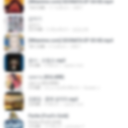
[Witanime.com] SDONATA EP 04 HD.mp4
154.5 MB
11 วันที่แล้ว
GRET
갑자기
갑자기
23.9 MB
2 เดือนที่แล้ว
금금선화
[Witanime.com] SDONATA EP 05 HD.mp4
181.2 MB
4 วันที่แล้ว
GRET
옹이 - 조항조.mp3
3.6 MB
4 ปีที่แล้ว
castor-trot
กุหลาบ (KULARB)
กุหลาบ (KULARB)
5.9 MB
ประมาณหนึ่งปีที่แล้ว
Suwan J.
김용임 - 흙에 살리라.mp3
2.8 MB
4 ปีที่แล้ว
castor-trot
Pyrite (Fool's Gold)
Pyrite (Fool's Gold)
3.4 MB
12 ปีที่แล้ว
princess Y.