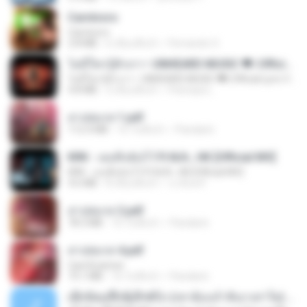
Carnívoro
Carnívoro
2.8 MB
6 เดือนที่แล้ว
Fernando O.
ไม่มีใครรู้ตัวเรา– UNHEARD MUSIC 🖤| Official Lyric Video | เพลงสู้ชีวิต
ไม่มีใครรู้ตัวเรา– UNHEARD MUSIC 🖤| Official Lyric Video | เพลงสู้ชีวิต
4.8 MB
3 เดือนที่แล้ว
Peeraya L.
สาปสมรส 1.pdf
112.4 MB
16 วันที่แล้ว
Pandarin
KRK - เธอทิ้งฉันไว้ Ft.N/A , HK [Official MV]
KRK - เธอทิ้งฉันไว้ Ft.N/A , HK [Official MV]
4.6 MB
8 เดือนที่แล้ว
นวมินทร์
สาปสมรส 2.pdf
78.3 MB
16 วันที่แล้ว
Pandarin
สาปสมรส 4.pdf
CamScanner
73.1 MB
16 วันที่แล้ว
Pandarin
ເຊົາຮ້ອງເຖົ້າຊິເອົາທໍ່ໃດ (เซาฮ้องเถ้าสิเอาเท่าใด) ບຸນເກີດ ຫນູຫ່ວງ ft. ໂສພາ ຈຸນທະລາ