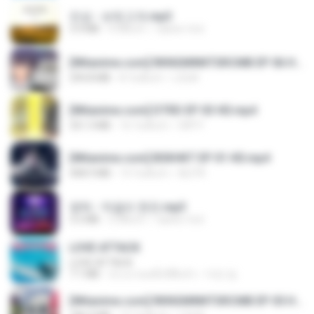
진성 - 보릿고개.mp3
3.4 MB
4 ปีที่แล้ว
castor-trot
[Witanime.com] RKNGMNNTSRCMB EP 06 HD.mp4
294.8 MB
8 วันที่แล้ว
LOLKI
[Witanime.com] DTRD EP 03 HD.mp4
321.3 MB
16 วันที่แล้ว
DRTY
[Witanime.com] BSKHKT EP 01 HD.mp4
408.9 MB
13 วันที่แล้ว
BLITR
영탁 - 막걸리 한잔.mp3
3.2 MB
3 ปีที่แล้ว
castor-trot
LOVE ATTACK
LOVE ATTACK
7.1 MB
ประมาณหนึ่งปีที่แล้ว
지빈 임.
[Witanime.com] RKNGMNNTSRCMB EP 05 HD.mp4