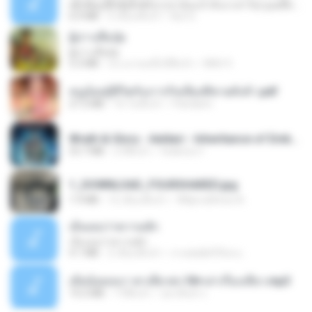
ເຊົາຮ້ອງເຖົ້າຊິເອົາທໍ່ໃດ (เซาฮ้องเถ้าสิเอาเท่าใด) ບຸນເກີດ ຫນູຫ່ວງ ft. ໂສພາ ຈຸນທະລາ
6.0 MB
2 เดือนที่แล้ว
But G.
ผู้บ่าวเสื้อปุ๋ย
ผู้บ่าวเสื้อปุ๋ย
5.2 MB
ประมาณหนึ่งปีที่แล้ว
Mith 9.
หนูน้อยสู้ชีวิตกับภารกิจเลี้ยงพี่ชายทั้งห้า.pdf
27.2 MB
16 วันที่แล้ว
Pandarin
Wrath & Glory - Aeldari - Inheritance of Embers.pdf
53.7 MB
2 ปีที่แล้ว
federico f
1_DOWNLOAD_FOURSHARED.jpg
1.9 MB
12 เดือนที่แล้ว
Wtlprodthree A.
เอิ้นเธอว่าความฮัก
เอิ้นเธอว่าความฮัก
4.1 MB
2 เดือนที่แล้ว
ถามพ่อ&#39;พ ม.
เมียน้อยเหงา พาเสียวค่ะ18+เล่าเรื่องเสียว.mp3
14.2 MB
7 ปีที่แล้ว
อมรพันธ์ จ.