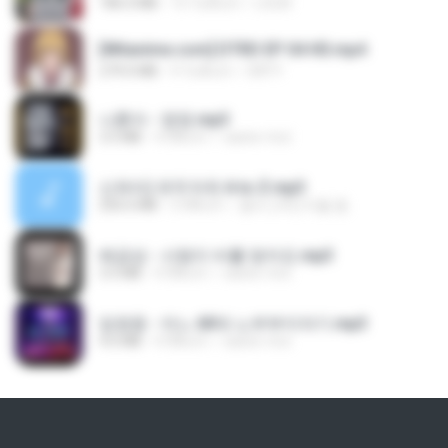
186.0 MB
15 วันที่แล้ว
LOLKI
[Witanime.com] DTRD EP 04 HD.mp4
279.0 MB
9 วันที่แล้ว
DRTY
나훈아 - 영영.mp3
3.5 MB
4 ปีที่แล้ว
castor-trot
신유리) 유두자위 A to Z.mp3
256.6 MB
2 ปีที่แล้ว
좀비고4인커플 좀.
배금성 - 사랑이 비를 맞아요.mp3
3.5 MB
4 ปีที่แล้ว
castor-trot
임영웅 - 어느 60대 노부부이야기.mp3
4.6 MB
4 ปีที่แล้ว
castor-trot