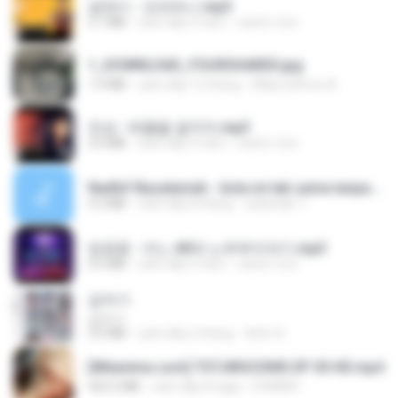
금잔디 - 오라버니.mp3
3.1 MB
cách đây 4 năm
castor-trot
1_DOWNLOAD_FOURSHARED.jpg
1.9 MB
cách đây 12 tháng
Wtlprodthree A.
진성 - 태클을 걸지마.mp3
3.0 MB
cách đây 4 năm
castor-trot
Nadhif Basalamah - kota ini tak sama tanpamu (Official Lyric Video).mp3
4.2 MB
cách đây 8 tháng
sukandar T.
임영웅 - 어느 60대 노부부이야기.mp3
4.6 MB
cách đây 4 năm
castor-trot
갑자기
갑자기
3.0 MB
cách đây 2 tháng
복희 박.
[Witanime.com] TSTJWGCDMS EP 05 HD.mp4
423.2 MB
cách đây 8 ngày
DOMISR