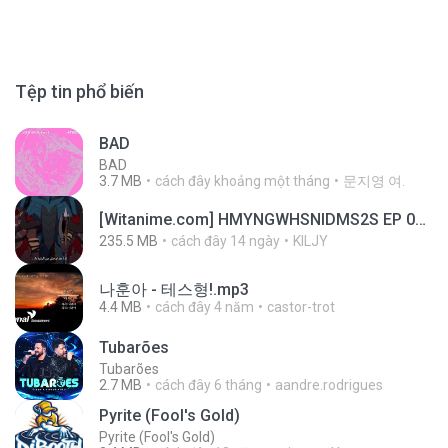
Tệp tin phổ biến
BAD
BAD
3.7 MB
cách đây khoảng một tháng
문지영 여.
[Witanime.com] HMYNGWHSNIDMS2S EP 04 HD.mp4
235.5 MB
cách đây 14 ngày
KILJY
나훈아 - 테스형!.mp3
4.4 MB
cách đây 4 năm
castor-trot
Tubarões
Tubarões
2.7 MB
cách đây 6 tháng
aandre.rodrigues
Pyrite (Fool's Gold)
Pyrite (Fool's Gold)