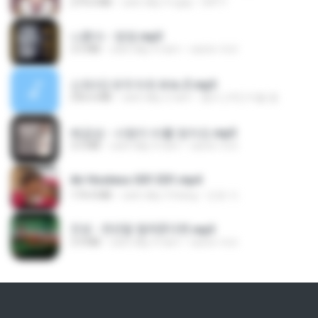
279.0 MB
cách đây 9 ngày
DRTY
나훈아 - 영영.mp3
3.5 MB
cách đây 4 năm
castor-trot
신유리) 유두자위 A to Z.mp3
256.6 MB
cách đây 2 năm
좀비고4인커플 좀.
배금성 - 사랑이 비를 맞아요.mp3
3.5 MB
cách đây 4 năm
castor-trot
Air Hostess S01 E01.mp4
174.4 MB
cách đây 3 tháng
민호 이.
진성 - 천년을 빌려준다면.mp3
3.4 MB
cách đây 4 năm
castor-trot