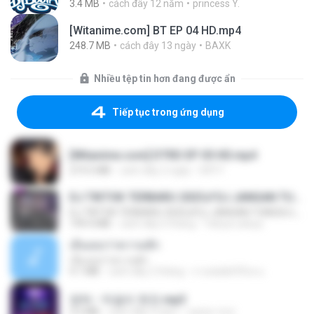
3.4 MB
cách đây 12 năm
princess Y.
[Witanime.com] BT EP 04 HD.mp4
248.7 MB
cách đây 13 ngày
BAXK
Nhiều tệp tin hơn đang được ẩn
Tiếp tục trong ứng dụng
[Witanime.com] DTRD EP 05 HD.mp4
219.5 MB
cách đây 2 ngày
DRTY
DJ TIKTOK TERBARU 2025🎵DJ JANGAN TUNGGU LAMA LAMA NANTI LAMA LAMA 🎵DJ SEDIA AKU SEBELUM HUJAN
DJ TIKTOK TERBARU 2025🎵DJ JANGAN TUNGGU LAMA LAMA NANTI LAMA LAMA 🎵DJ SEDIA AKU SEBELUM HUJAN
199.4 MB
cách đây 6 tháng
Yahya Lahiya
เอิ้นเธอว่าความฮัก
เอิ้นเธอว่าความฮัก
4.1 MB
cách đây 2 tháng
ถามพ่อ&#39;พ ม.
영탁 - 막걸리 한잔.mp3
3.2 MB
cách đây 3 năm
castor-trot