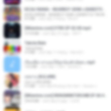
KICAU MANIA - NDARBOY GENK x BANDITOZ YAOW 86 (OFFICIAL LYRIC VIDEO) GAS POL NDANGAK
KICAU MANIA - NDARBOY GENK x BANDITOZ YAOW 86 (OFFICIAL LYRIC VIDEO) GAS POL NDANGAK
8.9 MB
cách đây 3 tháng
Rina P.
[Witanime.com] DTRD EP 02 HD.mp4
319.8 MB
cách đây 23 ngày
DRTY
Tabola Bale
Tabola Bale
4.4 MB
cách đây 11 tháng
Hamdi U.
เรื่องเสียว สาแอบให้ลูกน้องผัวเย็ดคะ.mp3
13.6 MB
cách đây 7 năm
lambcr2 ..
กุหลาบ (KULARB)
กุหลาบ (KULARB)
5.9 MB
cách đây khoảng một năm
Suwan J.
[Witanime.com] RKNGMNNTSRCMB EP 06 HD.mp4
294.8 MB
cách đây 8 ngày
LOLKI