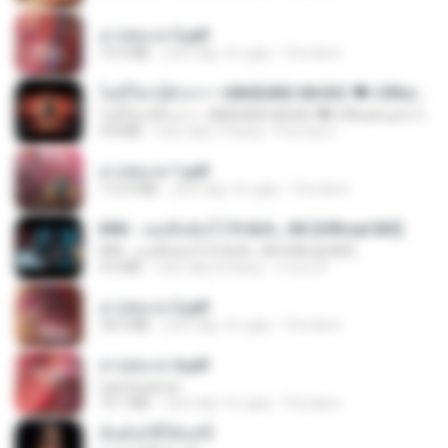
สาปสมรส 3.pdf
73.4 MB
cách đây 16 ngày
Pandarin
ไม่มีใครรู้ตัวเรา– UNHEARD MUSIC 🖤| Official Lyric Video | เพลงสู้ชีวิต
ไม่มีใครรู้ตัวเรา– UNHEARD MUSIC 🖤| Official Lyric Video | เพลงสู้ชีวิต
4.8 MB
cách đây 3 tháng
Peeraya L.
สาปสมรส 1.pdf
112.4 MB
cách đây 16 ngày
Pandarin
KRK - เธอทิ้งฉันไว้ Ft.N/A , HK [Official MV]
KRK - เธอทิ้งฉันไว้ Ft.N/A , HK [Official MV]
4.6 MB
cách đây 8 tháng
นวมินทร์
สาปสมรส 2.pdf
78.3 MB
cách đây 16 ngày
Pandarin
สาปสมรส 4.pdf
CamScanner
73.1 MB
cách đây 16 ngày
Pandarin
ฉันมันก็ดีได้แค่นี้