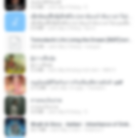
ฉันมันก็ดีได้แค่นี้
4.2 MB
cách đây 9 tháng
D
ເຊົາຮ້ອງເຖົ້າຊິເອົາທໍ່ໃດ (เซาฮ้องเถ้าสิเอาเท่าใด) ບຸນເກີດ ຫນູຫ່ວງ ft. ໂສພາ ຈຸນທະລາ
ເຊົາຮ້ອງເຖົ້າຊິເອົາທໍ່ໃດ (เซาฮ้องเถ้าสิเอาเท่าใด) ບຸນເກີດ ຫນູຫ່ວງ ft. ໂສພາ ຈຸນທະລາ
6.0 MB
cách đây 2 tháng
But G.
Tomodachi Life Living the Dream [NSP].torrent
252 KB
cách đây 2 tháng
margob
ผู้บ่าวเสื้อปุ๋ย
ผู้บ่าวเสื้อปุ๋ย
5.2 MB
cách đây khoảng một năm
Mith 9.
หนูน้อยสู้ชีวิตกับภารกิจเลี้ยงพี่ชายทั้งห้า.pdf
27.2 MB
cách đây 16 ngày
Pandarin
สายลมเจ็บปวด
สายลมเจ็บปวด
4.0 MB
cách đây 8 tháng
D
Wrath & Glory - Aeldari - Inheritance of Embers.pdf
53.7 MB
cách đây 2 năm
federico f