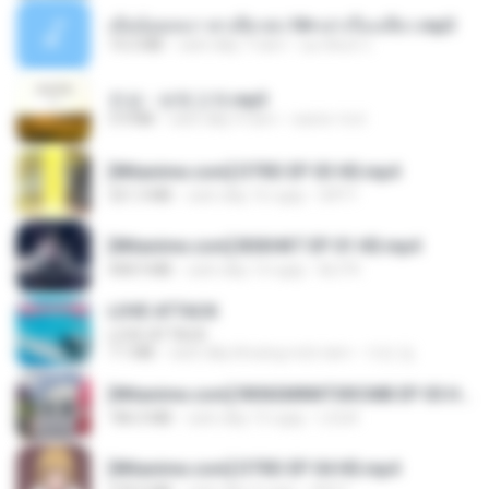
เมียน้อยเหงา พาเสียวค่ะ18+เล่าเรื่องเสียว.mp3
14.2 MB
cách đây 7 năm
อมรพันธ์ จ.
진성 - 보릿고개.mp3
3.4 MB
cách đây 4 năm
castor-trot
[Witanime.com] DTRD EP 03 HD.mp4
321.3 MB
cách đây 16 ngày
DRTY
[Witanime.com] BSKHKT EP 01 HD.mp4
408.9 MB
cách đây 13 ngày
BLITR
LOVE ATTACK
LOVE ATTACK
7.1 MB
cách đây khoảng một năm
지빈 임.
[Witanime.com] RKNGMNNTSRCMB EP 05 HD.mp4
186.0 MB
cách đây 15 ngày
LOLKI
[Witanime.com] DTRD EP 04 HD.mp4