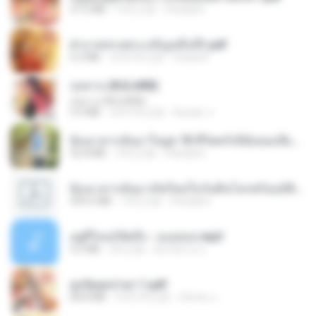
27.2 MB
19天之前
Pandarin
ฝ่าบาททรงพระเจริญหมื่นปี1.pdf
6.4 MB
大约1年之前
Orasa K.
กุหลาบ (KULARB)
กุหลาบ (KULARB)
5.9 MB
大约1年之前
Suwan J.
ย้อนเวลากลับมาในยุค 70 ชีวิตครั้งนี้ฉันขอเลือกเอง จบ.pdf
32.8 MB
19天之前
Pandarin
ย้อนเวลากลับมาเกิดใหม่ในวันสิ้นโลกพร้อมมิติส่วนตัว 1-443 [จบ] - 揍趴长颈鹿.pdf
499.6 MB
19天之前
Pandarin
อยู่ที่ไหนก็คิดถึง - เมนทอล.mp3
4.2 MB
2年之前
มันไม้สาย ม.
ฮูหยิuสุดป่วuฯ 1.pdf
68.8 MB
大约1年之前
ณิชพน แ.