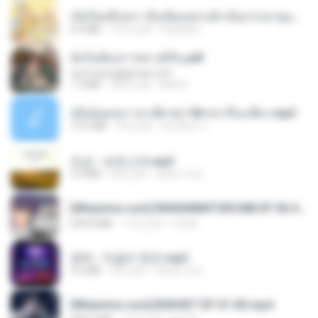
เกิดใหม่อีกครา อี๋เหนียงอย่างข้าเป็นภรรยาขุนนาง 1_ST.pdf
4.9 MB
19天之前
Pandarin
ฉันไม่ต้องการพร สุจิรัน.pdf
tanmobza@gmail.com
1.4 MB
28天之前
Mob K.
เมียน้อยเหงา พาเสียวค่ะ18+เล่าเรื่องเสียว.mp3
14.2 MB
7年之前
อมรพันธ์ จ.
진성 - 보릿고개.mp3
3.4 MB
4年之前
castor-trot
[Witanime.com] RKNGMNNTSRCMB EP 06 HD.mp4
294.8 MB
11天之前
LOLKI
영탁 - 막걸리 한잔.mp3
3.2 MB
3年之前
castor-trot
[Witanime.com] BSKHKT EP 01 HD.mp4