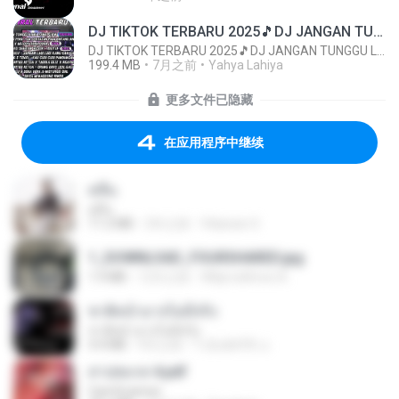
DJ TIKTOK TERBARU 2025🎵DJ JANGAN TUNGGU LAMA LAMA NANTI LAMA LAMA 🎵DJ SEDIA AKU SEBELUM HUJAN
DJ TIKTOK TERBARU 2025🎵DJ JANGAN TUNGGU LAMA LAMA NANTI LAMA LAMA 🎵DJ SEDIA AKU SEBELUM HUJAN
199.4 MB
7月之前
Yahya Lahiya
更多文件已隐藏
在应用程序中继续
คลื่น
คลื่น
11.2 MB
2年之前
Vilaiwan S.
1_DOWNLOAD_FOURSHARED.jpg
1.9 MB
12月之前
Wtlprodthree A.
ชาติหน้าอาจไม่มีจริง
ชาติหน้าอาจไม่มีจริง
4.4 MB
9月之前
ไวลุ้น&#39; อ.
สาปสมรส 4.pdf
CamScanner