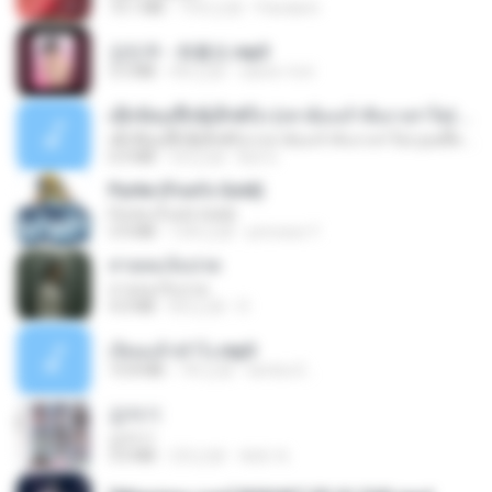
73.1 MB
19天之前
Pandarin
강민주 - 회룡포.mp3
3.5 MB
4年之前
castor-trot
ເຊົາຮ້ອງເຖົ້າຊິເອົາທໍ່ໃດ (เซาฮ้องเถ้าสิเอาเท่าใด) ບຸນເກີດ ຫນູຫ່ວງ ft. ໂສພາ ຈຸນທະລາ
ເຊົາຮ້ອງເຖົ້າຊິເອົາທໍ່ໃດ (เซาฮ้องเถ้าสิเอาเท่าใด) ບຸນເກີດ ຫນູຫ່ວງ ft. ໂສພາ ຈຸນທະລາ
6.0 MB
2月之前
But G.
Pyrite (Fool's Gold)
Pyrite (Fool's Gold)
3.4 MB
12年之前
princess Y.
สายลมเจ็บปวด
สายลมเจ็บปวด
4.0 MB
8月之前
D
เงี่ยนแล้วทำไง.mp3
10.8 MB
7年之前
lambcr2 ..
갑자기
갑자기
3.0 MB
2月之前
복희 박.