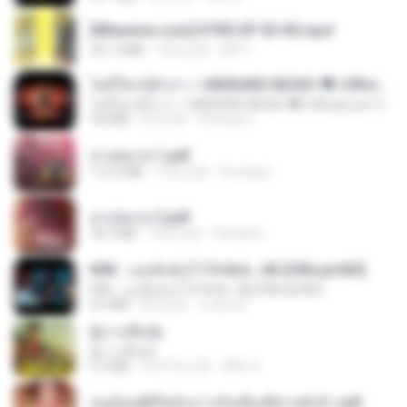
[Witanime.com] DTRD EP 03 HD.mp4
321.3 MB
19天之前
DRTY
ไม่มีใครรู้ตัวเรา– UNHEARD MUSIC 🖤| Official Lyric Video | เพลงสู้ชีวิต
ไม่มีใครรู้ตัวเรา– UNHEARD MUSIC 🖤| Official Lyric Video | เพลงสู้ชีวิต
4.8 MB
3月之前
Peeraya L.
สาปสมรส 1.pdf
112.4 MB
19天之前
Pandarin
สาปสมรส 2.pdf
78.3 MB
19天之前
Pandarin
KRK - เธอทิ้งฉันไว้ Ft.N/A , HK [Official MV]
KRK - เธอทิ้งฉันไว้ Ft.N/A , HK [Official MV]
4.6 MB
8月之前
นวมินทร์
ผู้บ่าวเสื้อปุ๋ย
ผู้บ่าวเสื้อปุ๋ย
5.2 MB
大约1年之前
Mith 9.
หนูน้อยสู้ชีวิตกับภารกิจเลี้ยงพี่ชายทั้งห้า.pdf