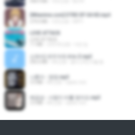
408.9 MB
16天之前
BLITR
[Witanime.com] DTRD EP 04 HD.mp4
279.0 MB
12天之前
DRTY
LOVE ATTACK
LOVE ATTACK
7.1 MB
大约1年之前
지빈 임.
신유리) 유두자위 A to Z.mp3
256.6 MB
2年之前
좀비고4인커플 좀.
나훈아 - 영영.mp3
3.5 MB
4年之前
castor-trot
배금성 - 사랑이 비를 맞아요.mp3
3.5 MB
4年之前
castor-trot