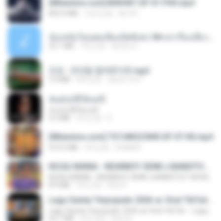
[Witanime.com] BSKHKT EP 01 FHD.mp4
853.0 MB
16天之前
BLITR
น้องหนิงโดนพ่อเลี้ยงเปิดซิงค่ะ18+เล่าเรื่องเสียว.mp3
25.1 MB
7年之前
lambcr2 ..
진성 - 천년을 빌려준다면.mp3
3.4 MB
4年之前
castor-trot
ฉันมันก็ดีได้แค่นี้
ฉันมันก็ดีได้แค่นี้
4.2 MB
9月之前
D
[Witanime.com] TSTJWGCDMS EP 07 HD.mp4
472.5 MB
4天之前
DOMISR
KICAU MANIA - NDARBOY GENK x BANDITOZ YAOW 86 (OFFICIAL LYRIC VIDEO) GAS POL NDANGAK
KICAU MANIA - NDARBOY GENK x BANDITOZ YAOW 86 (OFFICIAL LYRIC VIDEO) GAS POL NDANGAK
8.9 MB
3月之前
Rina P.
Lagu Santai Terpopuler 2026 🔥 Viral TikTok — Lagu Pop Indonesia Terbaru & Paling Hits 2026
Lagu Santai Terpopuler 2026 🔥 Viral TikTok — Lagu Pop Indonesia Terbaru & Paling Hits 2026
65.1 MB
4月之前
Azis N.