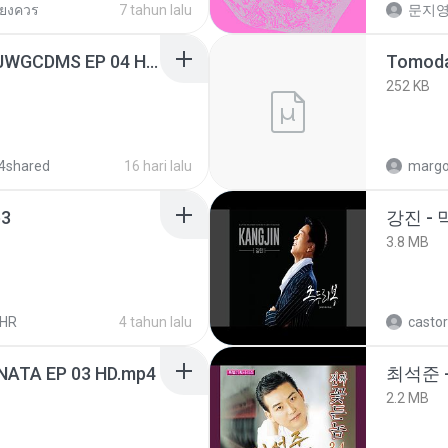
ียงควร
7 tahun lalu
문지영
[Witanime.com] TSTJWGCDMS EP 04 HD.mp4
252 KB
4shared
16 hari lalu
marg
3
강진 - 
3.8 MB
LHR
4 tahun lalu
castor
NATA EP 03 HD.mp4
최석준 
2.2 MB