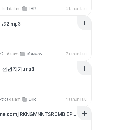
-trot
dalam
LHR
4 tahun lalu
สียว92.mp3
2 ..
dalam
เสียงควร
7 tahun lalu
- 천년지기.mp3
-trot
dalam
LHR
4 tahun lalu
[Witanime.com] RKNGMNNTSRCMB EP 06 HD.mp4