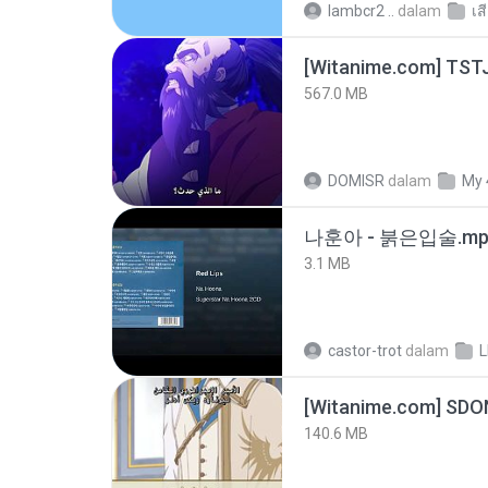
lambcr2 ..
dalam
เส
567.0 MB
DOMISR
dalam
My 
나훈아 - 붉은입술.mp
3.1 MB
castor-trot
dalam
[Witanime.com] SDO
140.6 MB