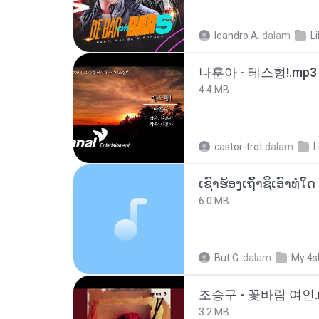
leandro A.
dalam
L
나훈아 - 테스형!.mp3
4.4 MB
castor-trot
dalam
6.0 MB
But G.
dalam
My 4s
조승구 - 꽃바람 여인.
3.2 MB