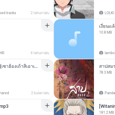
iked tracks
2 tahun lalu
LOLKI
เงี่ยนแ
10.8 MB
LHR
4 tahun lalu
lambcr
ເຊົາຮ້ອງເຖົ້າຊິເອົາທໍ່ໃດ (เซาฮ้องเถ้าสิเอาเท่าใด) ບຸນເກີດ ຫນູຫ່ວງ ft. ໂສພາ ຈຸນທະລາ
สาปสมร
78.3 MB
hared
2 bulan lalu
Panda
mp3
[Witan
181.2 MB