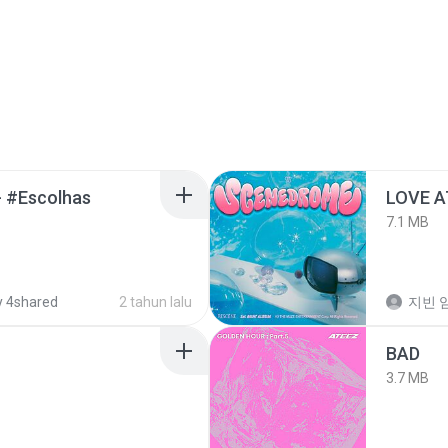
- #Escolhas
LOVE 
7.1 MB
 4shared
2 tahun lalu
지빈 임
BAD
3.7 MB