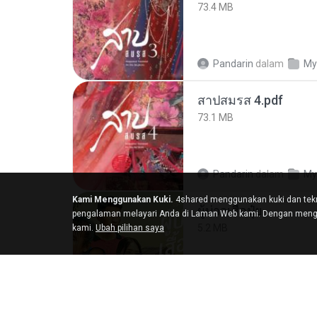
73.4 MB
Pandarin
dalam
My
สาปสมรส 4.pdf
73.1 MB
Pandarin
dalam
My
Kami Menggunakan Kuki.
4shared menggunakan kuki dan tekn
ผู้บ่าวเสื้อปุ๋ย
pengalaman melayari Anda di Laman Web kami. Dengan menggu
5.2 MB
kami.
Ubah pilihan saya
Mith 9.
dalam
Liked