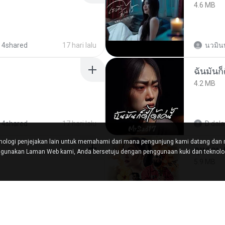
4.6 MB
 4shared
17 hari lalu
นวมิน
ฉันมันก็ด
4.2 MB
 4shared
17 hari lalu
D
dal
ologi penjejakan lain untuk memahami dari mana pengunjung kami datang dan
กุหลาบ
nakan Laman Web kami, Anda bersetuju dengan penggunaan kuki dan teknologi
5.9 MB
 tracks
kira-kira setahun lalu
Suwan