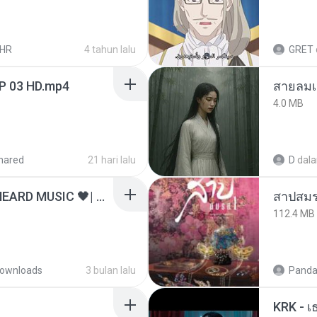
LHR
4 tahun lalu
GRET
EP 03 HD.mp4
สายลมเ
4.0 MB
hared
21 hari lalu
D
dal
ไม่มีใครรู้ตัวเรา– UNHEARD MUSIC 🖤| Official Lyric Video | เพลงสู้ชีวิต
สาปสมร
112.4 MB
ownloads
3 bulan lalu
Panda