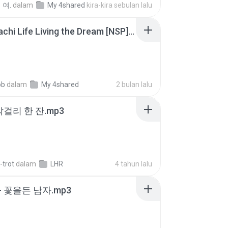
 여.
dalam
My 4shared
kira-kira sebulan lalu
Tomodachi Life Living the Dream [NSP].torrent
ob
dalam
My 4shared
2 bulan lalu
막걸리 한 잔.mp3
-trot
dalam
LHR
4 tahun lalu
- 꽃을든 남자.mp3