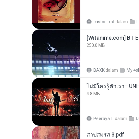
castor-trot
dalam
[Witanime.com] BT 
250.0 MB
BAXK
dalam
My 4s
4.8 MB
Peeraya L.
dalam
D
สาปสมรส 3.pdf