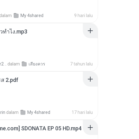
dalam
My 4shared
9 hari lalu
ล้วทำไง.mp3
2 ..
dalam
เสียงควร
7 tahun lalu
ส 2.pdf
rin
dalam
My 4shared
17 hari lalu
ime.com] SDONATA EP 05 HD.mp4