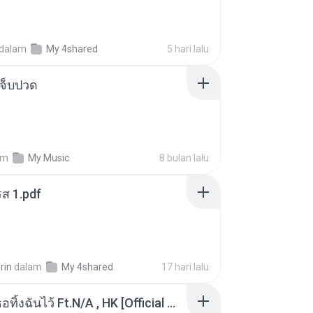
dalam
My 4shared
5 hari lalu
จ็บปวด
am
My Music
8 bulan lalu
ส 1.pdf
rin
dalam
My 4shared
17 hari lalu
KRK - เธอทิ้งฉันไว้ Ft.N/A , HK [Official MV]