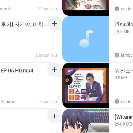
hared
19 hari lalu
castor
소이 - [펨돔,오컨,시오후키] 자기야, 미쳐볼래 #남성향 #ASMR #펨돔 #여공남수 #19금.mp3
เรื่องเ
19.2 MB
2 tahun lalu
lambcr
 EP 05 HD.mp4
유진표 
3.0 MB
 4shared
17 hari lalu
castor
294.8 MB