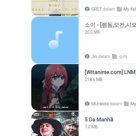
GRET
dalam
My 4s
20.0 MB
Jin
dalam
소이
[Witanime.com] LNM
218.6 MB
MUrabito
dalam
My
5 Da Manhã
7.0 MB