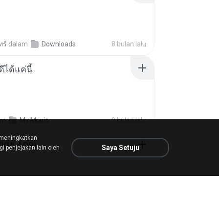
ทร์
dalam
Downloads
8 bulan lalu
ีได้แค่นี้
am
My Music
9 bulan lalu
 meningkatkan
 (KULARB)
Saya Setuju
 penjejakan lain oleh
 J.
dalam
เพลง
kira-kira setahun lalu