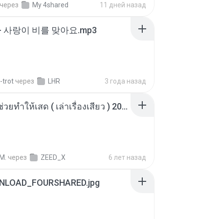
через
My 4shared
11 дней назад
- 사랑이 비를 맞아요.mp3
-trot
через
LHR
3 года назад
เพื่อนพี่ ช่วยทำให้เสด ( เล่าเรื่องเสียว ) 201.mp3
M.
через
ZEED_X
6 лет назад
NLOAD_FOURSHARED.jpg