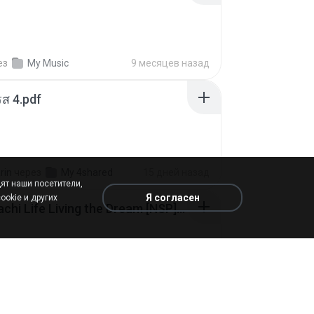
ез
My Music
9 месяцев назад
ส 4.pdf
rin
через
My 4shared
15 дней назад
ят наши посетители,
Я согласен
ookie и других
Tomodachi Life Living the Dream [NSP].torrent
ob
через
My 4shared
2 месяца назад