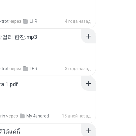
-trot
через
LHR
4 года назад
막걸리 한잔.mp3
-trot
через
LHR
3 года назад
ส 1.pdf
rin
через
My 4shared
15 дней назад
ีได้แค่นี้