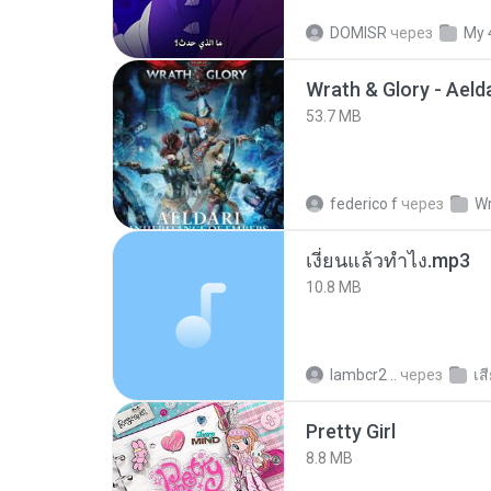
DOMISR
через
My 
53.7 MB
federico f
через
Wr
เงี่ยนแล้วทำไง.mp3
10.8 MB
lambcr2 ..
через
เส
Pretty Girl
8.8 MB