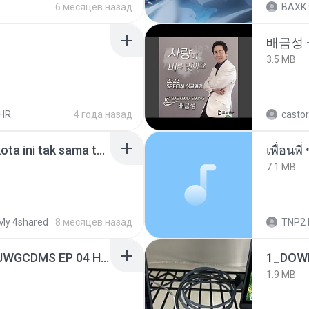
6 месяцев назад
BAXK
배금성 
3.5 MB
HR
4 года назад
castor
Nadhif Basalamah - kota ini tak sama tanpamu (Official Lyric Video).mp3
7.1 MB
My 4shared
8 месяцев назад
TNP2 
[Witanime.com] TSTJWGCDMS EP 04 HD.mp4
1_DOW
1.9 MB