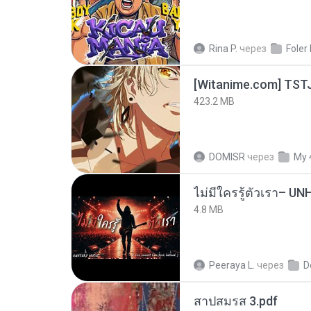
Rina P.
через
Foler
423.2 MB
DOMISR
через
My 
4.8 MB
Peeraya L.
через
D
สาปสมรส 3.pdf