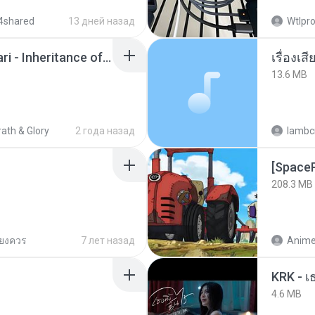
4shared
13 дней назад
Wtlpro
Wrath & Glory - Aeldari - Inheritance of Embers.pdf
เรื่องเ
13.6 MB
ath & Glory
2 года назад
lambcr
208.3 MB
ียงควร
7 лет назад
4.6 MB