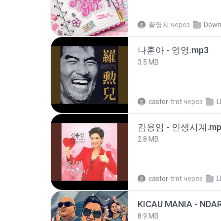
황영지
через
Down
나훈아 - 영영.mp3
3.5 MB
castor-trot
через
L
김용임 - 인생시계.mp
2.8 MB
castor-trot
через
L
8.9 MB