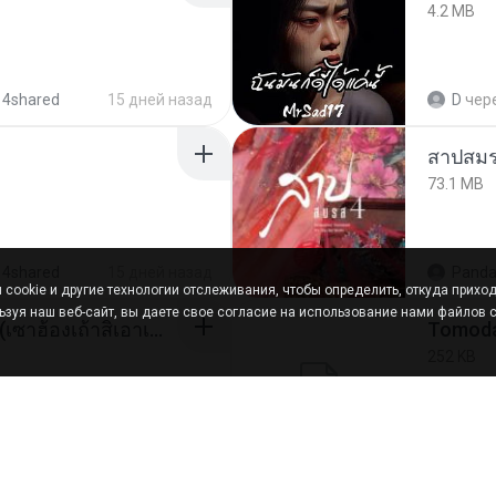
4.2 MB
 4shared
15 дней назад
D
чер
สาปสมร
73.1 MB
 4shared
15 дней назад
Panda
cookie и другие технологии отслеживания, чтобы определить, откуда приход
ьзуя наш веб-сайт, вы даете свое согласие на использование нами файлов c
ເຊົາຮ້ອງເຖົ້າຊິເອົາທໍ່ໃດ (เซาฮ้องเถ้าสิเอาเท่าใด) ບຸນເກີດ ຫນູຫ່ວງ ft. ໂສພາ ຈຸນທະລາ
252 KB
hared
2 месяца назад
marg