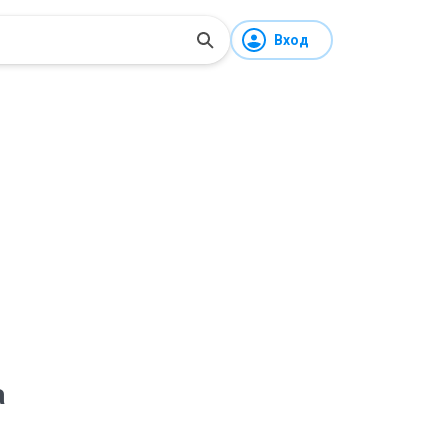
Вход
а