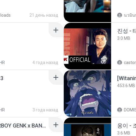
loads
21 день назад
นวมิน
진성 -
3.0 MB
HR
4 года назад
castor
3
453.6 MB
HR
3 года назад
DOMI
KICAU MANIA - NDARBOY GENK x BANDITOZ YAOW 86 (OFFICIAL LYRIC VIDEO) GAS POL NDANGAK
옹이 - 
3.6 MB