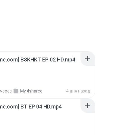
ime.com] BSKHKT EP 02 HD.mp4
через
My 4shared
4 дня назад
ime.com] BT EP 04 HD.mp4