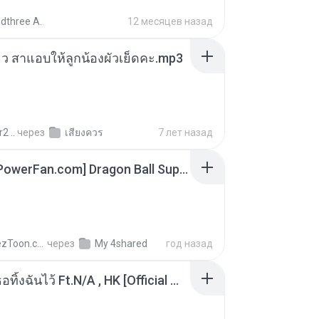
dthree A.
12 месяцев назад
สียว สาแอบให้ลูกน้องผัวเย็ดคะ.mp3
2 ..
через
เสียงควร
7 лет назад
[SpacePowerFan.com] Dragon Ball Super EP1 480p.mp4
AnimezToon.com
через
My 4shared
год назад
KRK - เธอทิ้งฉันไว้ Ft.N/A , HK [Official MV]