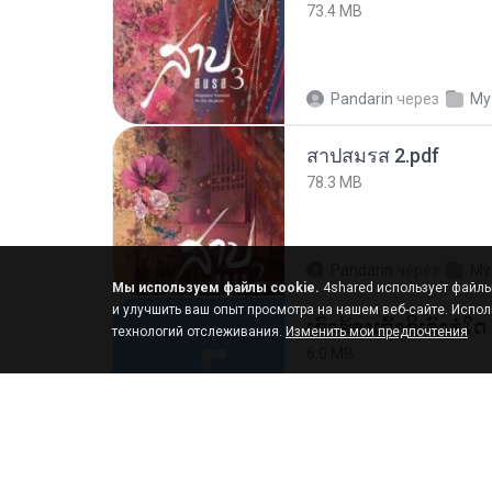
73.4 MB
Pandarin
через
My
สาปสมรส 2.pdf
78.3 MB
Pandarin
через
My
Мы используем файлы cookie.
4shared использует файлы 
и улучшить ваш опыт просмотра на нашем веб-сайте. Испол
технологий отслеживания.
Изменить мои предпочтения
6.0 MB
But G.
через
My 4s