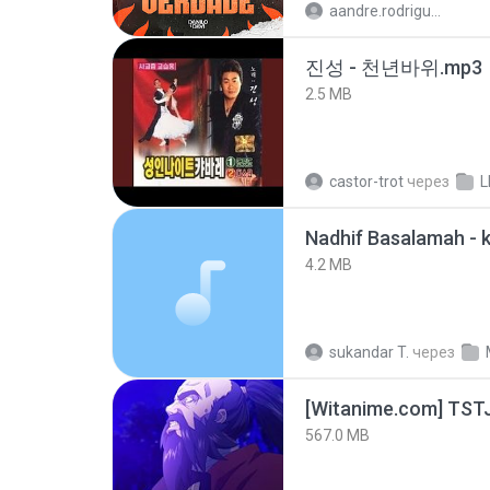
aandre.rodrigues
진성 - 천년바위.mp3
2.5 MB
castor-trot
через
L
4.2 MB
sukandar T.
через
567.0 MB