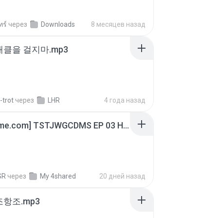
ทร์
через
Downloads
8 месяцев назад
 태클을 걸지마.mp3
-trot
через
LHR
4 года назад
[Witanime.com] TSTJWGCDMS EP 03 HD.mp4
SR
через
My 4shared
20 дней назад
조항조.mp3