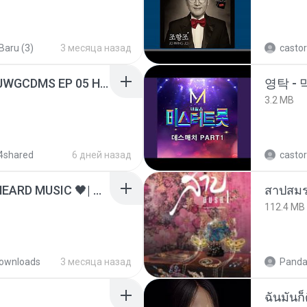
 Baru (3)
3 месяца назад
castor
[Witanime.com] TSTJWGCDMS EP 05 HD.mp4
영탁 - 
3.2 MB
4shared
6 дней назад
castor
ไม่มีใครรู้ตัวเรา– UNHEARD MUSIC 🖤| Official Lyric Video | เพลงสู้ชีวิต
สาปสมร
112.4 MB
ownloads
3 месяца назад
Panda
ฉันมันก็ด