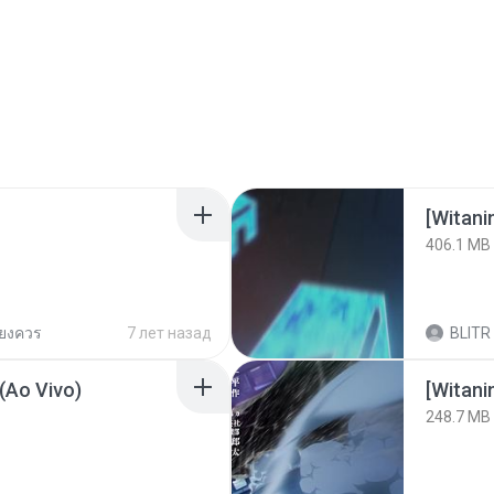
[Witan
406.1 MB
ียงควร
7 лет назад
BLITR
(Ao Vivo)
[Witan
248.7 MB