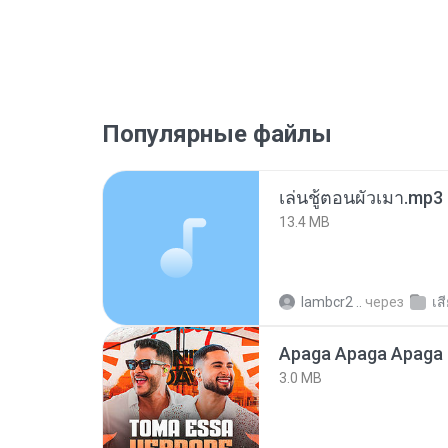
Популярные файлы
เล่นชู้ตอนผัวเมา.mp3
13.4 MB
lambcr2 ..
через
เส
Apaga Apaga Apaga 
3.0 MB