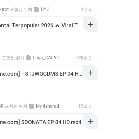
-trot
포함된 위치
HYJ
4년 전
Lagu Santai Terpopuler 2026 🔥 Viral TikTok — Lagu Pop Indonesia Terbaru & Paling Hits 2026
.
포함된 위치
Lagu_GALAU
3개월 전
[Witanime.com] TSTJWGCDMS EP 04 HD.mp4
SR
포함된 위치
My 4shared
15일 전
ime.com] SDONATA EP 04 HD.mp4