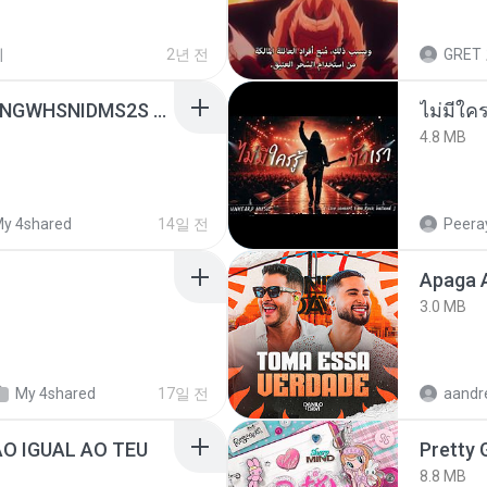
이
2년 전
GRET
[Witanime.com] HMYNGWHSNIDMS2S EP 04 HD.mp4
4.8 MB
y 4shared
14일 전
Peeray
Apaga 
3.0 MB
My 4shared
17일 전
ÃO IGUAL AO TEU
Pretty G
8.8 MB