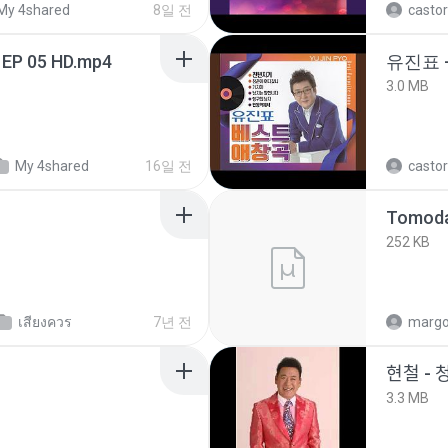
My 4shared
8일 전
castor
 EP 05 HD.mp4
유진표 
3.0 MB
My 4shared
16일 전
castor
252 KB
เสียงควร
7년 전
marg
현철 - 
3.3 MB