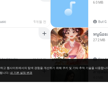
6.0 MB
usic
9개월 전
But G.
27.2 MB
Liked tracks
약 1년 전
Panda
파악하고 웹사이트에서의 탐색 경험을 개선하기 위해 쿠키 및 기타 추적 기술을 사용합니
สายลมเ
 됩니다.
내 기본 설정 변경
4.0 MB
My 4shared
12년 전
D
포함