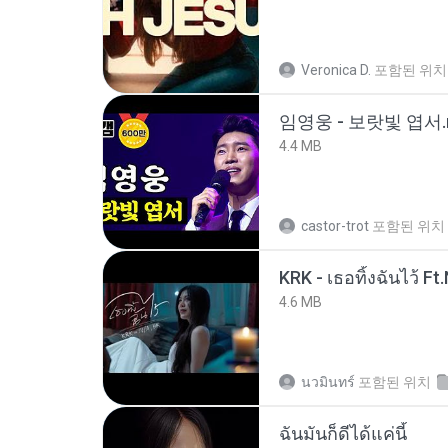
Veronica D.
포함된 위치
임영웅 - 보랏빛 엽서.
4.4 MB
castor-trot
포함된 위치
4.6 MB
นวมินทร์
포함된 위치
ฉันมันก็ดีได้แค่นี้