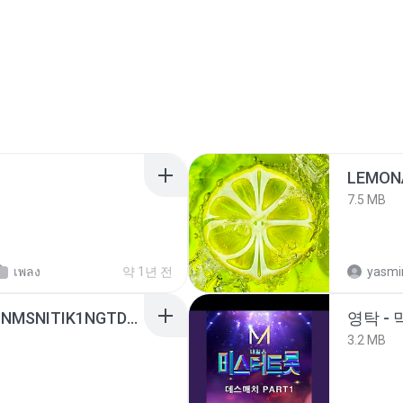
LEMON
7.5 MB
เพลง
약 1년 전
yasmi
[Witanime.com] KWONMSNITIK1NGTDNN EP 05 HD.mp4
영탁 - 
3.2 MB