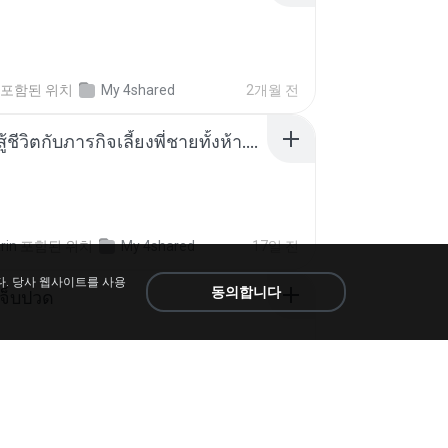
포함된 위치
My 4shared
2개월 전
หนูน้อยสู้ชีวิตกับภารกิจเลี้ยงพี่ชายทั้งห้า.pdf
rin
포함된 위치
My 4shared
17일 전
다. 당사 웹사이트를 사용
동의합니다
จ็บปวด
된 위치
My Music
8개월 전