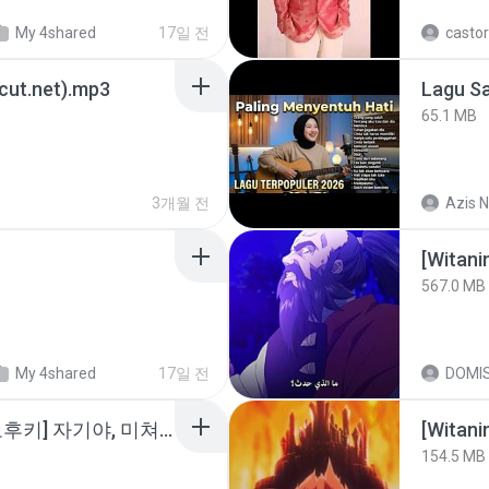
My 4shared
17일 전
castor
3cut.net).mp3
65.1 MB
3개월 전
Azis N
567.0 MB
My 4shared
17일 전
DOMI
소이 - [펨돔,오컨,시오후키] 자기야, 미쳐볼래 #남성향 #ASMR #펨돔 #여공남수 #19금.mp3
[Witan
154.5 MB