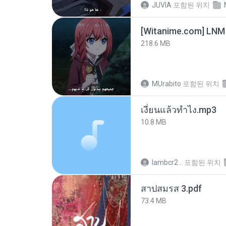
JUVIA
포함된 위치
[Witanime.com] LNM
218.6 MB
MUrabito
포함된 위치
เงี่ยนแล้วทำไง.mp3
10.8 MB
lambcr2 ..
포함된 위치
สาปสมรส 3.pdf
73.4 MB