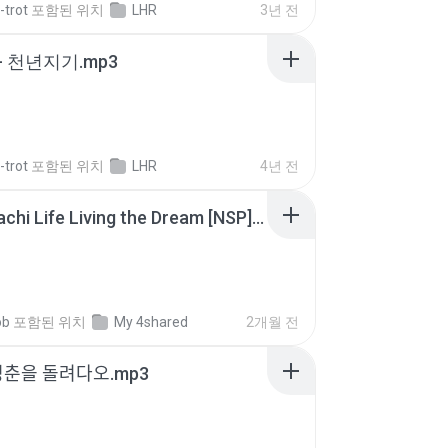
-trot
포함된 위치
LHR
3년 전
- 천년지기.mp3
-trot
포함된 위치
LHR
4년 전
Tomodachi Life Living the Dream [NSP].torrent
ob
포함된 위치
My 4shared
2개월 전
청춘을 돌려다오.mp3