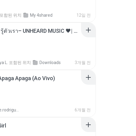
포함된 위치
My 4shared
12일 전
ไม่มีใครรู้ตัวเรา– UNHEARD MUSIC 🖤| Official Lyric Video | เพลงสู้ชีวิต
a L.
포함된 위치
Downloads
3개월 전
Apaga Apaga (Ao Vivo)
aandre.rodrigues
6개월 전
irl