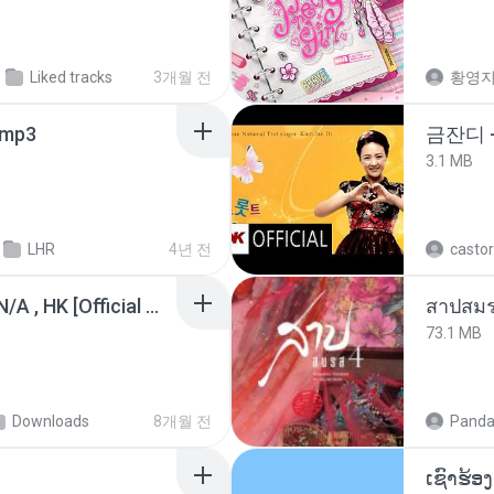
Liked tracks
3개월 전
황영
mp3
금잔디 
3.1 MB
LHR
4년 전
castor
KRK - เธอทิ้งฉันไว้ Ft.N/A , HK [Official MV]
สาปสมร
73.1 MB
Downloads
8개월 전
Panda