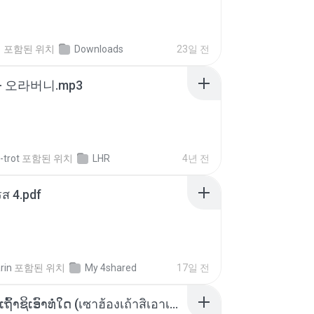
지
포함된 위치
Downloads
23일 전
- 오라버니.mp3
-trot
포함된 위치
LHR
4년 전
ส 4.pdf
rin
포함된 위치
My 4shared
17일 전
ເຊົາຮ້ອງເຖົ້າຊິເອົາທໍ່ໃດ (เซาฮ้องเถ้าสิเอาเท่าใด) ບຸນເກີດ ຫນູຫ່ວງ ft. ໂສພາ ຈຸນທະລາ