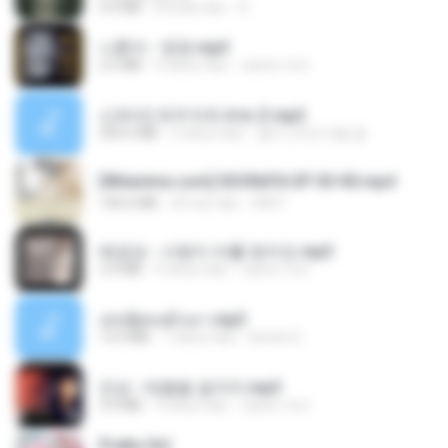
4.0 MB
8 bulan lalu
D
나훈아 - 영영.mp3
3.5 MB
4 tahun lalu
castor-trot
신유리) 유두자위 A to Z.mp3
256.6 MB
2 tahun lalu
좀비고4인커플 좀.
[Witanime.com] SDONATA EP 03 HD.mp4
140.6 MB
20 hari lalu
GRET
배금성 - 사랑이 비를 맞아요.mp3
3.5 MB
4 tahun lalu
castor-trot
เล่นชู้ตอนผัวเมา.mp3
13.4 MB
7 tahun lalu
lambcr2 ..
진성 - 태클을 걸지마.mp3
3.0 MB
4 tahun lalu
castor-trot
Pretty Girl