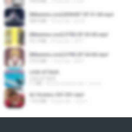
294.8 MB
10 hari lalu
LOLKI
[Witanime.com] BSKHKT EP 01 HD.mp4
408.9 MB
15 hari lalu
BLITR
[Witanime.com] DTRD EP 03 HD.mp4
321.3 MB
18 hari lalu
DRTY
[Witanime.com] DTRD EP 04 HD.mp4
279.0 MB
11 hari lalu
DRTY
LOVE ATTACK
LOVE ATTACK
7.1 MB
kira-kira setahun lalu
지빈 임.
Air Hostess S01 E01.mp4
174.4 MB
3 bulan lalu
민호 이.