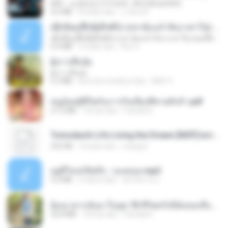
KRK - เธอทิ้งฉันไว้ Ft.N/A , HK [Official MV]
4.6 MB
8 bulan lalu
นวมินทร์
ເຊົາຮ້ອງເຖົ້າຊິເອົາທໍ່ໃດ (เซาฮ้องเถ้าสิเอาเท่าใด) ບຸນເກີດ ຫນູຫ່ວງ ft. ໂສພາ ຈຸນທະລາ
ເຊົາຮ້ອງເຖົ້າຊິເອົາທໍ່ໃດ (เซาฮ้องเถ้าสิเอาเท่าใด) ບຸນເກີດ ຫນູຫ່ວງ ft. ໂສພາ ຈຸນທະລາ
6.0 MB
2 bulan lalu
But G.
ผู้บ่าวเสื้อปุ๋ย
ผู้บ่าวเสื้อปุ๋ย
5.2 MB
kira-kira setahun lalu
Mith 9.
หนูน้อยสู้ชีวิตกับภารกิจเลี้ยงพี่ชายทั้งห้า.pdf
27.2 MB
18 hari lalu
Pandarin
Tomodachi Life Living the Dream [NSP].torrent
252 KB
2 bulan lalu
margob
อยู่ที่ไหนก็คิดถึง - เมนทอล.mp3
4.2 MB
2 tahun lalu
มันไม้สาย ม.
ย้อนเวลากลับมาในยุค 70 ชีวิตครั้งนี้ฉันขอเลือกเอง จบ.pdf
32.8 MB
18 hari lalu
Pandarin