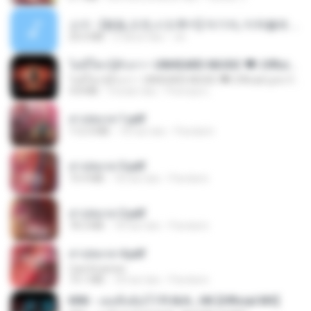
소이 - [펨돔,오컨,시오후키] 자기야, 미쳐볼래 #남성향 #ASMR #펨돔 #여공남수 #19금.mp3
20.0 MB
2 tahun lalu
Jin
ไม่มีใครรู้ตัวเรา– UNHEARD MUSIC 🖤| Official Lyric Video | เพลงสู้ชีวิต
ไม่มีใครรู้ตัวเรา– UNHEARD MUSIC 🖤| Official Lyric Video | เพลงสู้ชีวิต
4.8 MB
3 bulan lalu
Peeraya L.
สาปสมรส 1.pdf
112.4 MB
18 hari lalu
Pandarin
สาปสมรส 3.pdf
73.4 MB
18 hari lalu
Pandarin
สาปสมรส 2.pdf
78.3 MB
18 hari lalu
Pandarin
สาปสมรส 4.pdf
CamScanner
73.1 MB
18 hari lalu
Pandarin
KRK - เธอทิ้งฉันไว้ Ft.N/A , HK [Official MV]