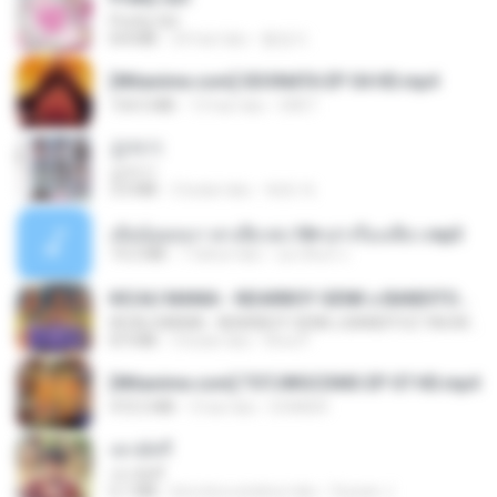
Pretty Girl
8.8 MB
24 hari lalu
황영지
[Witanime.com] SDONATA EP 04 HD.mp4
154.5 MB
13 hari lalu
GRET
갑자기
갑자기
3.0 MB
2 bulan lalu
복희 박.
เมียน้อยเหงา พาเสียวค่ะ18+เล่าเรื่องเสียว.mp3
14.2 MB
7 tahun lalu
อมรพันธ์ จ.
KICAU MANIA - NDARBOY GENK x BANDITOZ YAOW 86 (OFFICIAL LYRIC VIDEO) GAS POL NDANGAK
KICAU MANIA - NDARBOY GENK x BANDITOZ YAOW 86 (OFFICIAL LYRIC VIDEO) GAS POL NDANGAK
8.9 MB
3 bulan lalu
Rina P.
[Witanime.com] TSTJWGCDMS EP 07 HD.mp4
472.5 MB
3 hari lalu
DOMISR
เขามัทรี
เขามัทรี
6.1 MB
kira-kira setahun lalu
Suwan J.