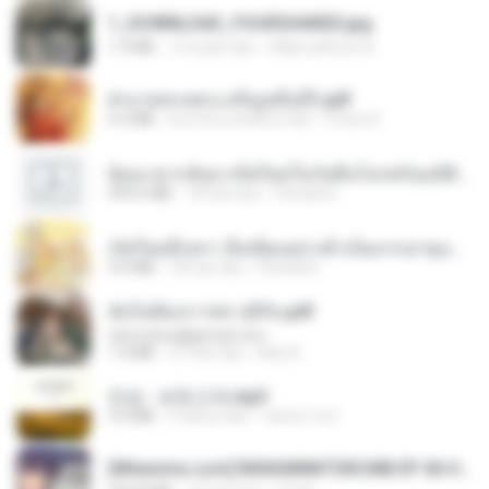
1_DOWNLOAD_FOURSHARED.jpg
1.9 MB
12 bulan lalu
Wtlprodthree A.
ฝ่าบาททรงพระเจริญหมื่นปี1.pdf
6.4 MB
kira-kira setahun lalu
Orasa K.
ย้อนเวลากลับมาเกิดใหม่ในวันสิ้นโลกพร้อมมิติส่วนตัว 1-443 [จบ] - 揍趴长颈鹿.pdf
499.6 MB
18 hari lalu
Pandarin
เกิดใหม่อีกครา อี๋เหนียงอย่างข้าเป็นภรรยาขุนนาง 1_ST.pdf
4.9 MB
18 hari lalu
Pandarin
ฉันไม่ต้องการพร สุจิรัน.pdf
tanmobza@gmail.com
1.4 MB
27 hari lalu
Mob K.
진성 - 보릿고개.mp3
3.4 MB
4 tahun lalu
castor-trot
[Witanime.com] RKNGMNNTSRCMB EP 06 HD.mp4