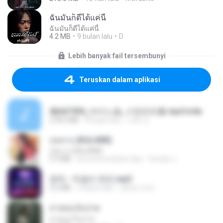
ฉันมันก็ดีได้แค่นี้
ฉันมันก็ดีได้แค่นี้
4.2 MB
9 bulan lalu
D
Lebih banyak fail tersembunyi
Teruskan dalam aplikasi
4b6d7436_바이노럴_사정컨트롤.mp4.m4a
278.6 MB
8 bulan lalu
누빠 모.
กุหลาบ (KULARB)
กุหลาบ (KULARB)
5.9 MB
kira-kira setahun lalu
Suwan J.
영탁 - 막걸리 한잔.mp3
3.2 MB
3 tahun lalu
castor-trot
สายลมเจ็บปวด
สายลมเจ็บปวด