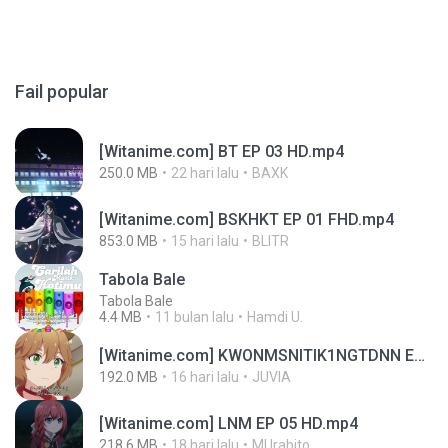
Fail popular
[Witanime.com] BT EP 03 HD.mp4
250.0 MB
22 hari lalu
BAXK
[Witanime.com] BSKHKT EP 01 FHD.mp4
853.0 MB
15 hari lalu
BLITR
Tabola Bale
Tabola Bale
4.4 MB
11 bulan lalu
Hamdi U.
[Witanime.com] KWONMSNITIK1NGTDNN EP 04 HD.mp4
192.0 MB
16 hari lalu
JUVIA
[Witanime.com] LNM EP 05 HD.mp4
218.6 MB
18 hari lalu
MUrabito