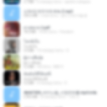
2.7 MB
6 miesięcy temu
aandre.rodrigues
신유리) 유두자위 A to Z.mp3
256.6 MB
2 lata temu
좀비고4인커플 좀.
สาปสมรส 2.pdf
78.3 MB
18 dni temu
Pandarin
โลกทั้งใบ
โลกทั้งใบ
3.4 MB
10 miesięcy temu
D
ผู้บ่าวเสื้อปุ๋ย
ผู้บ่าวเสื้อปุ๋ย
5.2 MB
rok temu
Mith 9.
ฉันมันก็ดีได้แค่นี้
ฉันมันก็ดีได้แค่นี้
4.2 MB
9 miesięcy temu
D
4b6d7436_바이노럴_사정컨트롤.mp4.m4a
278.6 MB
8 miesięcy temu
누빠 모.