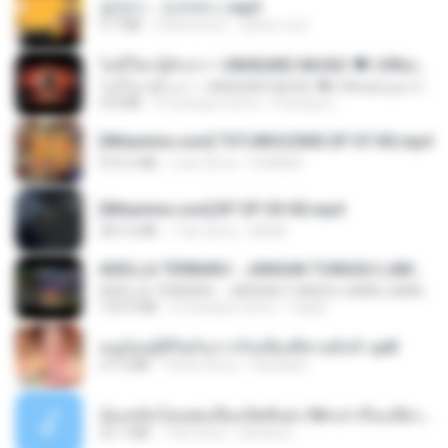
금잔디 - 오라버니.mp3
3.1 MB
4 lata temu
castor-trot
ไม่มีใครรู้ตัวเรา– UNHEARD MUSIC 🖤| Official Lyric Video | เพลงสู้ชีวิต
ไม่มีใครรู้ตัวเรา– UNHEARD MUSIC 🖤| Official Lyric Video | เพลงสู้ชีวิต
4.8 MB
3 miesiące temu
Peeraya L.
[Witanime.com] TSTJWGCDMS EP 07 HD.mp4
472.5 MB
2 dni temu
DOMISR
[Witanime.com] BT EP 05 HD.mp4
287.6 MB
7 dni temu
BAXK
ADELLA TERBARU - JANGAN TUNGGU LAMA LAMA - GELAS RETAK - OM ADELLA FULL ALBUM TERBARU 2026
ADELLA TERBARU - JANGAN TUNGGU LAMA LAMA - GELAS RETAK - OM ADELLA FULL ALBUM TERBARU 2026
133.0 MB
4 miesiące temu
Cuplis
หนูน้อยสู้ชีวิตกับภารกิจเลี้ยงพี่ชายทั้งห้า.pdf
27.2 MB
18 dni temu
Pandarin
น้องหนิงโดนพ่อเลี้ยงเปิดซิงค่ะ18+เล่าเรื่องเสียว.mp3
25.1 MB
7 lat temu
lambcr2 ..