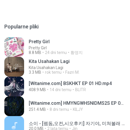
Popularne pliki
Pretty Girl
Pretty Girl
8.8 MB
24 dni temu
황영지
Kita Usahakan Lagi
Kita Usahakan Lagi
3.3 MB
rok temu
Fazri M.
[Witanime.com] BSKHKT EP 01 HD.mp4
408.9 MB
14 dni temu
BLITR
[Witanime.com] HMYNGWHSNIDMS2S EP 05 HD.mp4
251.4 MB
8 dni temu
KILJY
소이 - [펨돔,오컨,시오후키] 자기야, 미쳐볼래 #남성향 #ASMR #펨돔 #여공남수 #19금.mp3
20.0 MB
2 lata temu
Jin