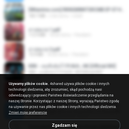
[Witanime.com] RKNGMNNTSRCMB EP 07 HD.mp4
183.7 MB
2 dni temu
LOLKI
สาปสมรส 1.pdf
112.4 MB
18 dni temu
Pandarin
สาปสมรส 3.pdf
73.4 MB
18 dni temu
Pandarin
KRK - เธอทิ้งฉันไว้ Ft.N/A , HK [Official MV]
KRK - เธอทิ้งฉันไว้ Ft.N/A , HK [Official MV]
4.6 MB
8 miesięcy temu
นวมินทร์
Używamy plików cookie.
4shared używa plików cookie i innych
สาปสมรส 4.pdf
technologii śledzenia, aby zrozumieć, skąd pochodzą nasi
CamScanner
odwiedzający i poprawić Państwa doświadczenie przeglądania na
73.1 MB
18 dni temu
Pandarin
naszej Stronie. Korzystając z naszej Strony, wyrażają Państwo zgodę
ເຊົາຮ້ອງເຖົ້າຊິເອົາທໍ່ໃດ (เซาฮ้องเถ้าสิเอาเท่าใด) ບຸນເກີດ ຫນູຫ່ວງ ft. ໂສພາ ຈຸນທະລາ
na używanie przez nas plików cookie i innych technologii śledzenia.
ເຊົາຮ້ອງເຖົ້າຊິເອົາທໍ່ໃດ (เซาฮ้องเถ้าสิเอาเท่าใด) ບຸນເກີດ ຫນູຫ່ວງ ft. ໂສພາ ຈຸນທະລາ
Zmień moje preferencje
6.0 MB
2 miesiące temu
But G.
Zgadzam się
Tomodachi Life Living the Dream [NSP].torrent