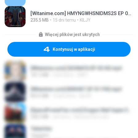
[Witanime.com] HMYNGWHSNIDMS2S EP 04 HD.mp4
235.5 MB
15 dni temu
KILJY
Więcej plików jest ukrytych
Kontynuuj w aplikacji
[Witanime.com] SDONATA EP 05 HD.mp4
181.2 MB
5 dni temu
GRET
[Witanime.com] BSKHKT EP 01 FHD.mp4
853.0 MB
14 dni temu
BLITR
[SpacePowerFan.com] Dragon Ball Super EP1 480p.mp4
208.3 MB
rok temu
AnimezToon.com
Tubarões
Tubarões