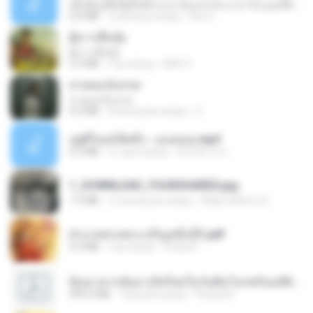
ເຊົາຮ້ອງເຖົ້າຊິເອົາທໍ່ໃດ (เซาฮ้องเถ้าสิเอาเท่าใด) ບຸນເກີດ ຫນູຫ່ວງ ft. ໂສພາ ຈຸນທະລາ
6.0 MB
2 месяца назад
But G.
ผู้บ่าวเสื้อปุ๋ย
ผู้บ่าวเสื้อปุ๋ย
5.2 MB
год назад
Mith 9.
สายลมเจ็บปวด
สายลมเจ็บปวด
4.0 MB
8 месяцев назад
D
อยู่ที่ไหนก็คิดถึง - เมนทอล.mp3
4.2 MB
2 года назад
มันไม้สาย ม.
1_DOWNLOAD_FOURSHARED.jpg
1.9 MB
12 месяцев назад
Wtlprodthree A.
ฝ่าบาททรงพระเจริญหมื่นปี1.pdf
6.4 MB
год назад
Orasa K.
ย้อนเวลากลับมาเกิดใหม่ในวันสิ้นโลกพร้อมมิติส่วนตัว 1-443 [จบ] - 揍趴长颈鹿.pdf
499.6 MB
18 дней назад
Pandarin