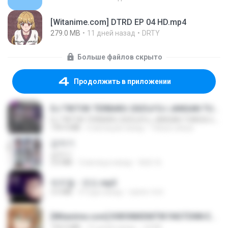
[Witanime.com] DTRD EP 04 HD.mp4
279.0 MB
11 дней назад
DRTY
Больше файлов скрыто
Продолжить в приложении
DJ TIKTOK TERBARU 2025🎵DJ JANGAN TUNGGU LAMA LAMA NANTI LAMA LAMA 🎵DJ SEDIA AKU SEBELUM HUJAN
DJ TIKTOK TERBARU 2025🎵DJ JANGAN TUNGGU LAMA LAMA NANTI LAMA LAMA 🎵DJ SEDIA AKU SEBELUM HUJAN
199.4 MB
6 месяцев назад
Yahya Lahiya
갑자기
갑자기
3.0 MB
2 месяца назад
복희 박.
박우철 - 연모.mp3
3.5 MB
4 года назад
castor-trot
[Witanime.com] KWONMSNITIK1NGTDNN EP 04 HD.mp4
192.0 MB
16 дней назад
JUVIA