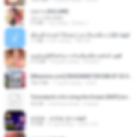
กุหลาบ (KULARB)
กุหลาบ (KULARB)
5.9 MB
год назад
Suwan J.
เพื่อนพี่ ช่วยทำให้เสด ( เล่าเรื่องเสียว ) 201.mp3
7.1 MB
6 лет назад
TNP2 M.
หนูน้อยสู้ชีวิตกับภารกิจเลี้ยงพี่ชายทั้งห้า.pdf
27.2 MB
18 дней назад
Pandarin
[Witanime.com] RKNGMNNTSRCMB EP 05 HD.mp4
186.0 MB
17 дней назад
LOLKI
Tomodachi Life Living the Dream [NSP].torrent
252 KB
2 месяца назад
margob
임영웅 - 보랏빛 엽서.mp3
4.4 MB
4 года назад
castor-trot