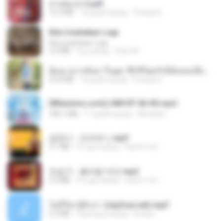
สาปสมรส 3.pdf
73.4 MB
18 дней назад
Pandarin
Kita Usahakan Lagi
Kita Usahakan Lagi
3.3 MB
год назад
Fazri M.
ย้อนเวลากลับมาในยุค 70 ชีวิตครั้งนี้ฉันขอเลือกเอง จบ.pdf
32.8 MB
18 дней назад
Pandarin
[Witanime.com] LNM EP 06 HD.mp4
180.1 MB
11 дней назад
MUrabito
금잔디 - 오라버니.mp3
3.1 MB
4 года назад
castor-trot
조승구 - 꽃바람 여인.mp3
3.2 MB
4 года назад
castor-trot
ไม่มีใครรู้ตัวเรา (mp3cut.net).mp3
4.2 MB
3 месяца назад
Kratae