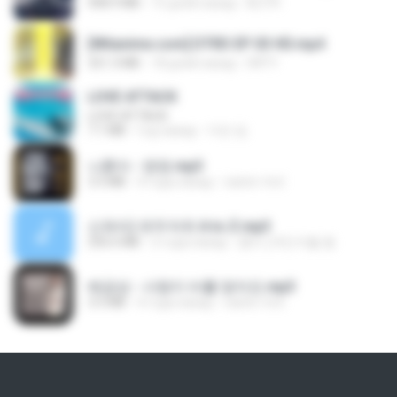
408.9 MB
15 дней назад
BLITR
[Witanime.com] DTRD EP 03 HD.mp4
321.3 MB
18 дней назад
DRTY
LOVE ATTACK
LOVE ATTACK
7.1 MB
год назад
지빈 임.
나훈아 - 영영.mp3
3.5 MB
4 года назад
castor-trot
신유리) 유두자위 A to Z.mp3
256.6 MB
2 года назад
좀비고4인커플 좀.
배금성 - 사랑이 비를 맞아요.mp3
3.5 MB
4 года назад
castor-trot