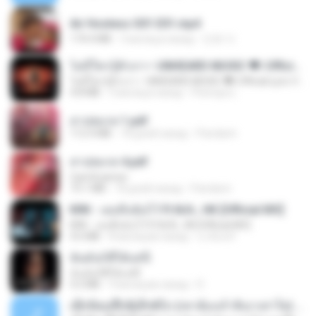
Air Hostess S01 E01.mp4
174.4 MB
3 месяца назад
민호 이.
ไม่มีใครรู้ตัวเรา– UNHEARD MUSIC 🖤| Official Lyric Video | เพลงสู้ชีวิต
ไม่มีใครรู้ตัวเรา– UNHEARD MUSIC 🖤| Official Lyric Video | เพลงสู้ชีวิต
4.8 MB
3 месяца назад
Peeraya L.
สาปสมรส 1.pdf
112.4 MB
18 дней назад
Pandarin
สาปสมรส 4.pdf
CamScanner
73.1 MB
18 дней назад
Pandarin
KRK - เธอทิ้งฉันไว้ Ft.N/A , HK [Official MV]
KRK - เธอทิ้งฉันไว้ Ft.N/A , HK [Official MV]
4.6 MB
8 месяцев назад
นวมินทร์
ฉันมันก็ดีได้แค่นี้
ฉันมันก็ดีได้แค่นี้
4.2 MB
9 месяцев назад
D
ເຊົາຮ້ອງເຖົ້າຊິເອົາທໍ່ໃດ (เซาฮ้องเถ้าสิเอาเท่าใด) ບຸນເກີດ ຫນູຫ່ວງ ft. ໂສພາ ຈຸນທະລາ