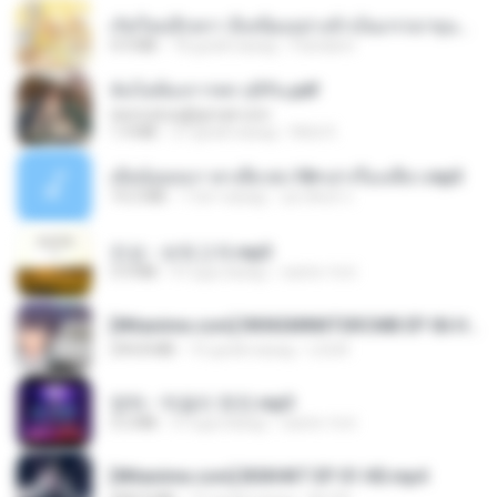
เกิดใหม่อีกครา อี๋เหนียงอย่างข้าเป็นภรรยาขุนนาง 1_ST.pdf
4.9 MB
18 дней назад
Pandarin
ฉันไม่ต้องการพร สุจิรัน.pdf
tanmobza@gmail.com
1.4 MB
27 дней назад
Mob K.
เมียน้อยเหงา พาเสียวค่ะ18+เล่าเรื่องเสียว.mp3
14.2 MB
7 лет назад
อมรพันธ์ จ.
진성 - 보릿고개.mp3
3.4 MB
4 года назад
castor-trot
[Witanime.com] RKNGMNNTSRCMB EP 06 HD.mp4
294.8 MB
10 дней назад
LOLKI
영탁 - 막걸리 한잔.mp3
3.2 MB
3 года назад
castor-trot
[Witanime.com] BSKHKT EP 01 HD.mp4