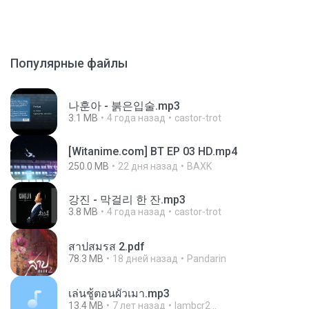
Популярные файлы
나훈아 - 붉은입술.mp3
3.1 MB
4 года назад
castor-trot
[Witanime.com] BT EP 03 HD.mp4
250.0 MB
22 дня назад
BAXK
강진 - 막걸리 한 잔.mp3
3.8 MB
4 года назад
castor-trot
สาปสมรส 2.pdf
78.3 MB
18 дней назад
Pandarin
เล่นชู้ตอนผัวเมา.mp3
13.4 MB
7 лет назад
lambcr2 ..