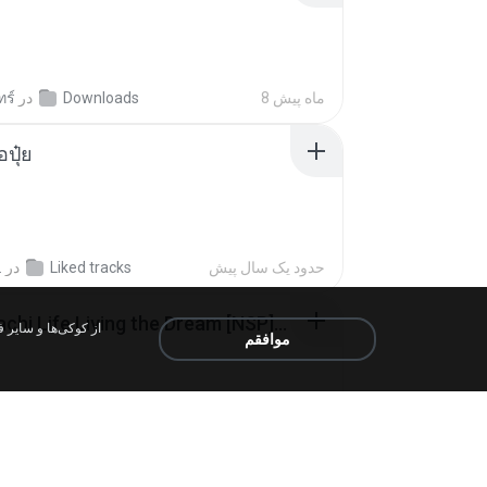
ทร์
در
Downloads
8 ماه پیش
้อปุ๋ย
.
در
Liked tracks
حدود یک سال پیش
Tomodachi Life Living the Dream [NSP].torrent
موافقم
ob
در
My 4shared
2 ماه پیش