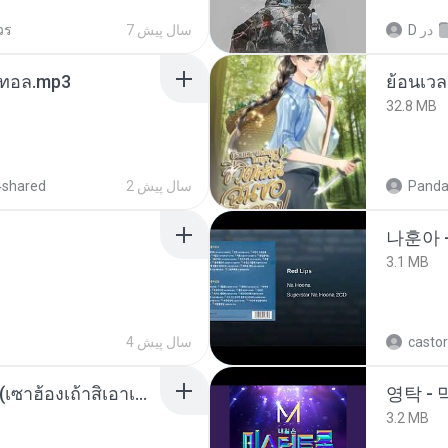
วร
7 سال پیش
D
در
เมนทอล.mp3
32.8 MB
4shared
2 سال پیش
Panda
나훈아 
3.1 MB
4 سال پیش
castor
ເຊົາຮ້ອງເຖົ້າຊິເອົາທໍ່ໃດ (เซาฮ้องเถ้าสิเอาเท่าใด) ບຸນເກີດ ຫນູຫ່ວງ ft. ໂສພາ ຈຸນທະລາ
영탁 - 
3.2 MB