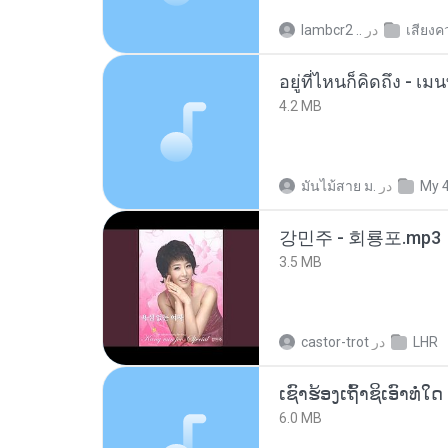
lambcr2 ..
در
เสียงค
อยู่ที่ไหนก็คิดถึง - 
4.2 MB
มันไม้สาย ม.
در
My 
강민주 - 회룡포.mp3
3.5 MB
castor-trot
در
LHR
6.0 MB