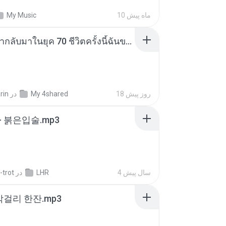
My Music
10 ماه پیش
ย้อนเวลากลับมาในยุค 70 ชีวิตครั้งนี้ฉันขอเลือกเอง จบ.pdf
rin
در
My 4shared
18 روز پیش
- 붉은입술.mp3
-trot
در
LHR
4 سال پیش
막걸리 한잔.mp3