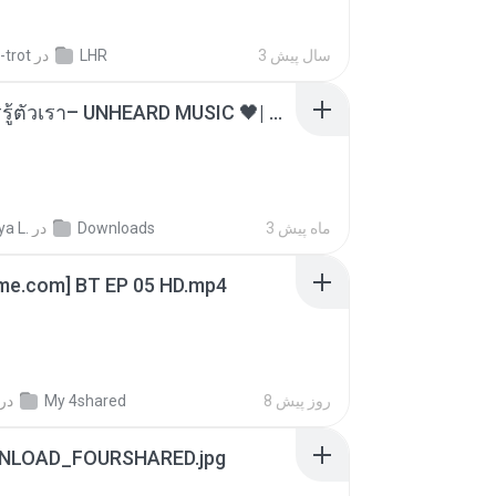
-trot
در
LHR
3 سال پیش
ไม่มีใครรู้ตัวเรา– UNHEARD MUSIC 🖤| Official Lyric Video | เพลงสู้ชีวิต
a L.
در
Downloads
3 ماه پیش
ime.com] BT EP 05 HD.mp4
در
My 4shared
8 روز پیش
NLOAD_FOURSHARED.jpg