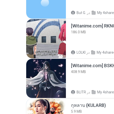
But G.
در
My 4shar
186.0 MB
LOLKI
در
My 4share
[Witanime.com] BSK
408.9 MB
BLITR
در
My 4shar
กุหลาบ (KULARB)
5.9 MB