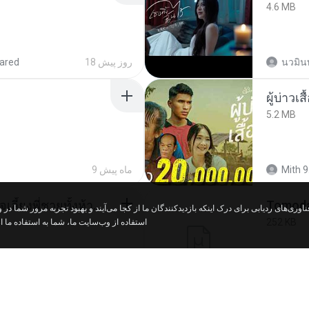
4.6 MB
ared
18 روز پیش
นวมิน
ผู้บ่าวเสื
5.2 MB
9 ماه پیش
Mith 9
หนูน้อยสู้ชีวิตกับภารกิจเลี้ยงพี่ชายทั้งห้า.pdf
252 KB
استفاده از وب‌سایت ما، شما به استفاده ما .
ared
18 روز پیش
marg