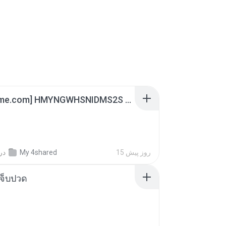
[Witanime.com] HMYNGWHSNIDMS2S EP 04 HD.mp4
در
My 4shared
15 روز پیش
จ็บปวด