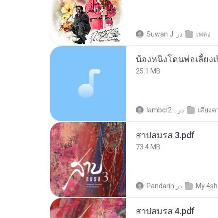
Suwan J.
در
เพลง
25.1 MB
lambcr2 ..
در
เสียงค
สาปสมรส 3.pdf
73.4 MB
Pandarin
در
My 4sh
สาปสมรส 4.pdf