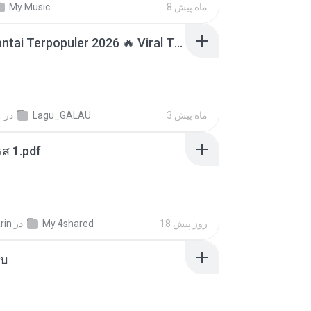
My Music
8 ماه پیش
Lagu Santai Terpopuler 2026 🔥 Viral TikTok — Lagu Pop Indonesia Terbaru & Paling Hits 2026
.
در
Lagu_GALAU
3 ماه پیش
ส 1.pdf
rin
در
My 4shared
18 روز پیش
ใบ