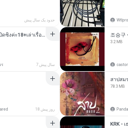
حدود یک سال پیش
Wtlpro
น้องหนิงโดนพ่อเลี้ยงเปิดซิงค่ะ18+เล่าเรื่องเสียว.mp3
조승구 
3.2 MB
วร
7 سال پیش
castor
สาปสมร
78.3 MB
ared
18 روز پیش
Panda