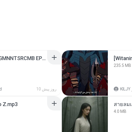
[Witanime.com] RKNGMNNTSRCMB EP 06 HD.mp4
235.5 MB
d
10 روز پیش
KILJY
 Z.mp3
สายลมเ
4.0 MB