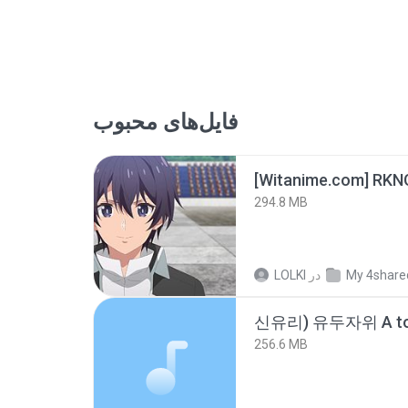
فایل‌های محبوب
294.8 MB
LOLKI
در
My 4share
신유리) 유두자위 A to
256.6 MB