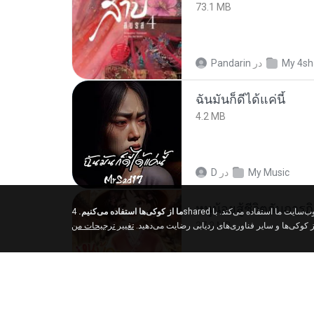
73.1 MB
Pandarin
در
My 4sh
ฉันมันก็ดีได้แค่นี้
4.2 MB
D
در
My Music
ما از کوکی‌ها استفاده می‌کنیم.
4shared از کوکی‌ها و سایر فناوری‌های ردیابی برای درک اینکه بازدیدکنندگان ما از کجا می‌آیند و بهبود تجربه مرور شما در وب‌سایت ما استفاده می‌کند. با
27.2 MB
از کوکی‌ها و سایر فناوری‌های ردیابی رضایت می‌دهید
تغییر ترجیحات من
Pandarin
در
My 4sh