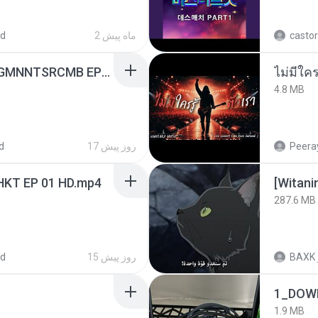
ed
2 ماه پیش
castor
[Witanime.com] RKNGMNNTSRCMB EP 05 HD.mp4
4.8 MB
d
17 روز پیش
Peeray
HKT EP 01 HD.mp4
[Witan
287.6 MB
ed
15 روز پیش
BAXK
1_DOW
1.9 MB