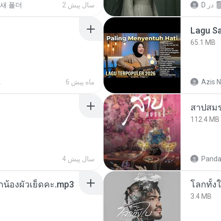
새 폴더
2 سال پیش
D
در
65.1 MB
k
6 ماه پیش
Azis N
สาปสมร
112.4 MB
4 سال پیش
Panda
ูกน้องผัวเย็ดคะ.mp3
โลกทั้ง
3.4 MB