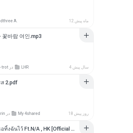
dthree A.
12 ماه پیش
- 꽃바람 여인.mp3
-trot
در
LHR
4 سال پیش
ส 2.pdf
rin
در
My 4shared
18 روز پیش
KRK - เธอทิ้งฉันไว้ Ft.N/A , HK [Official MV]