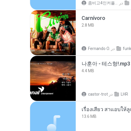
좀비고4인커플 좀.
در
Carnívoro
2.8 MB
Fernando O.
در
fun
나훈아 - 테스형!.mp3
4.4 MB
castor-trot
در
LHR
เรื่องเสียว สาแอบให้ล
13.6 MB