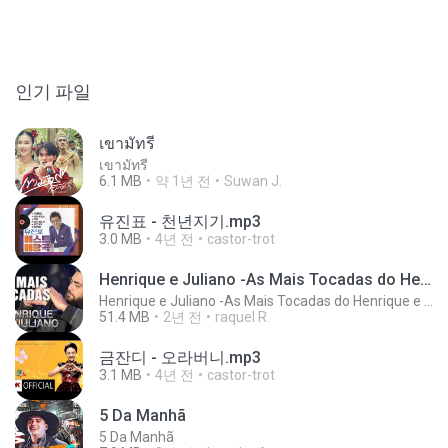
인기 파일
เขามัทรี
เขามัทรี
6.1 MB
약 1년 전
Suwan J.
유진표 - 천년지기.mp3
3.0 MB
4년 전
castor-trot
Henrique e Juliano -As Mais Tocadas do Henrique e Juliano 2021 -Top Sertanejo 2021,Cd Completo 2021
Henrique e Juliano -As Mais Tocadas do Henrique e Juliano 2021 -Top Sertanejo 2021,Cd Completo 2021
51.4 MB
2년 전
raquel R.
금잔디 - 오라버니.mp3
3.1 MB
4년 전
castor-trot
5 Da Manhã
5 Da Manhã