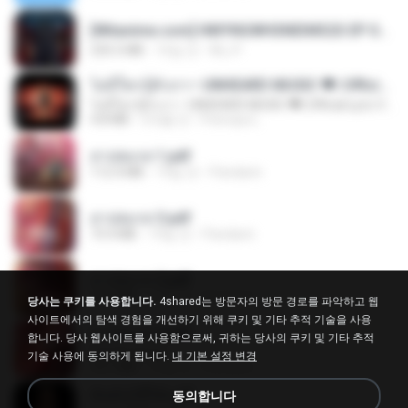
[Witanime.com] HMYNGWHSNIDMS2S EP 04 HD.mp4
235.5 MB
16일 전
KILJY
ไม่มีใครรู้ตัวเรา– UNHEARD MUSIC 🖤| Official Lyric Video | เพลงสู้ชีวิต
ไม่มีใครรู้ตัวเรา– UNHEARD MUSIC 🖤| Official Lyric Video | เพลงสู้ชีวิต
4.8 MB
3개월 전
Peeraya L.
สาปสมรส 1.pdf
112.4 MB
19일 전
Pandarin
สาปสมรส 3.pdf
73.4 MB
19일 전
Pandarin
สาปสมรส 2.pdf
78.3 MB
19일 전
Pandarin
당사는 쿠키를 사용합니다.
4shared는 방문자의 방문 경로를 파악하고 웹
사이트에서의 탐색 경험을 개선하기 위해 쿠키 및 기타 추적 기술을 사용
สาปสมรส 4.pdf
합니다. 당사 웹사이트를 사용함으로써, 귀하는 당사의 쿠키 및 기타 추적
CamScanner
기술 사용에 동의하게 됩니다.
내 기본 설정 변경
73.1 MB
19일 전
Pandarin
ฉันมันก็ดีได้แค่นี้
동의합니다