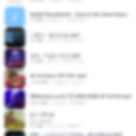
Nadhif Basalamah - kota ini tak sama tanpamu (Official Lyric Video).mp3
4.2 MB
8개월 전
sukandar T.
나훈아 - 붉은입술.mp3
3.1 MB
4년 전
castor-trot
영탁 - 막걸리 한잔.mp3
3.2 MB
3년 전
castor-trot
Air Hostess S01 E01.mp4
174.4 MB
3개월 전
민호 이.
[Witanime.com] TSTJWGCDMS EP 04 HD.mp4
567.0 MB
17일 전
DOMISR
ผู้บ่าวเสื้อปุ๋ย
ผู้บ่าวเสื้อปุ๋ย
5.2 MB
약 1년 전
Mith 9.
KRK - เธอทิ้งฉันไว้ Ft.N/A , HK [Official MV]