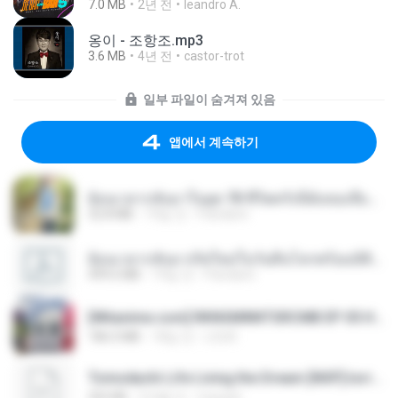
7.0 MB
2년 전
leandro A.
옹이 - 조항조.mp3
3.6 MB
4년 전
castor-trot
일부 파일이 숨겨져 있음
앱에서 계속하기
ย้อนเวลากลับมาในยุค 70 ชีวิตครั้งนี้ฉันขอเลือกเอง จบ.pdf
32.8 MB
19일 전
Pandarin
ย้อนเวลากลับมาเกิดใหม่ในวันสิ้นโลกพร้อมมิติส่วนตัว 1-443 [จบ] - 揍趴长颈鹿.pdf
499.6 MB
19일 전
Pandarin
[Witanime.com] RKNGMNNTSRCMB EP 05 HD.mp4
186.0 MB
18일 전
LOLKI
Tomodachi Life Living the Dream [NSP].torrent
252 KB
2개월 전
margob