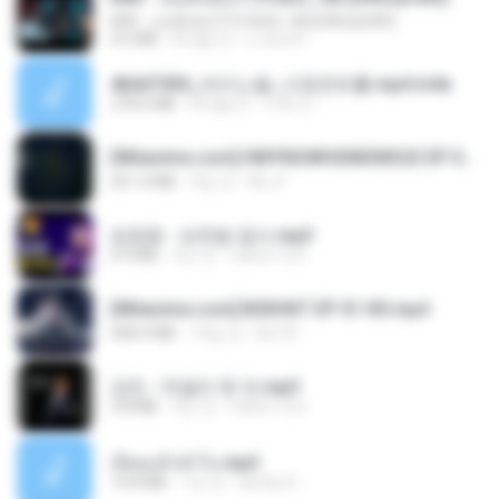
KRK - เธอทิ้งฉันไว้ Ft.N/A , HK [Official MV]
4.6 MB
8개월 전
นวมินทร์
4b6d7436_바이노럴_사정컨트롤.mp4.m4a
278.6 MB
8개월 전
누빠 모.
[Witanime.com] HMYNGWHSNIDMS2S EP 05 HD.mp4
251.4 MB
9일 전
KILJY
임영웅 - 보랏빛 엽서.mp3
4.4 MB
4년 전
castor-trot
[Witanime.com] BSKHKT EP 01 HD.mp4
408.9 MB
16일 전
BLITR
강진 - 막걸리 한 잔.mp3
3.8 MB
4년 전
castor-trot
เงี่ยนแล้วทำไง.mp3
10.8 MB
7년 전
lambcr2 ..