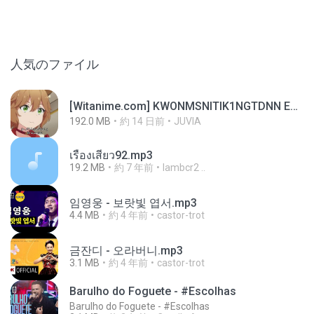
人気のファイル
[Witanime.com] KWONMSNITIK1NGTDNN EP 04 HD.mp4
192.0 MB
約 14 日前
JUVIA
เรื่องเสียว92.mp3
19.2 MB
約 7 年前
lambcr2 ..
임영웅 - 보랏빛 엽서.mp3
4.4 MB
約 4 年前
castor-trot
금잔디 - 오라버니.mp3
3.1 MB
約 4 年前
castor-trot
Barulho do Foguete - #Escolhas
Barulho do Foguete - #Escolhas