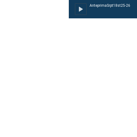
AnteprimaSrpt18st25-26
AnteprimaSr