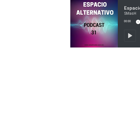
Espaci
SMasH
00:00