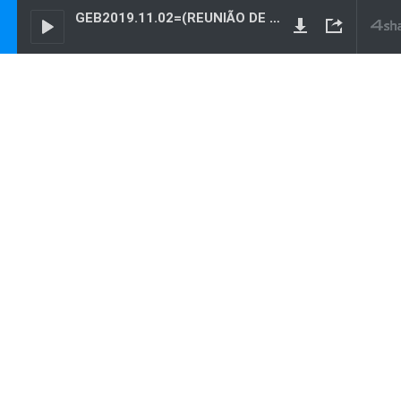
GEB2019.11.02=(REUNIÃO DE DIÁLOGO)-ESTUDO DO LIVRO GENESIS DE MOISÉS,CAP.1º,VERS.1 AO 23