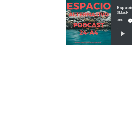
Espaci
SMasH
00:00