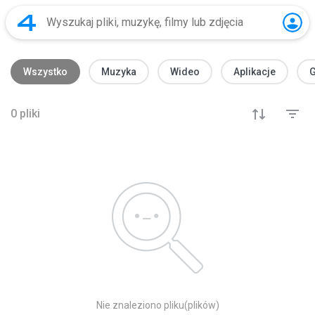
Wszystko
Muzyka
Wideo
Aplikacje
G
0
pliki
Nie znaleziono pliku(plików)