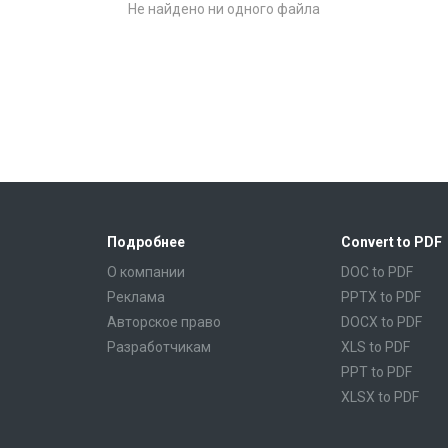
Не найдено ни одного файла
Подробнее
Convert to PDF
О компании
DOC to PDF
Реклама
PPTX to PDF
Авторское право
DOCX to PDF
Разработчикам
XLS to PDF
PPT to PDF
XLSX to PDF
CBR to PDF
TXT to PDF