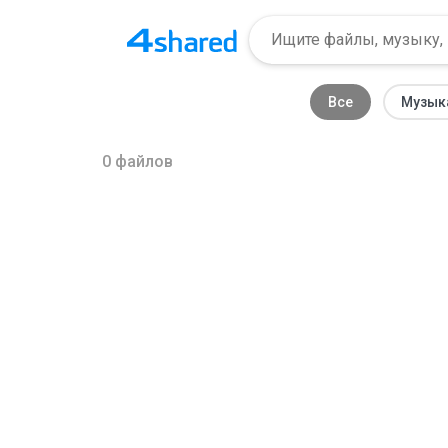
Все
Музык
0
файлов