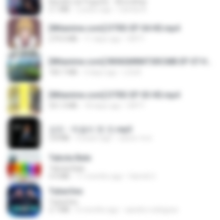
Barulho do Foguete - #Escolhas
2.1 MB
2 years ago
Camila A.
[Witanime.com] DTRD EP 04 HD.mp4
279.0 MB
11 days ago
DRTY
[Witanime.com] RKNGMNNTSRCMB EP 07 HD.mp4
183.7 MB
3 days ago
LOLKI
[Witanime.com] DTRD EP 03 HD.mp4
321.3 MB
18 days ago
DRTY
강진 - 막걸리 한 잔.mp3
3.8 MB
4 years ago
castor-trot
Tabola Bale
Tabola Bale
4.4 MB
11 months ago
Hamdi U.
Tubarões
Tubarões
2.7 MB
6 months ago
aandre.rodrigues