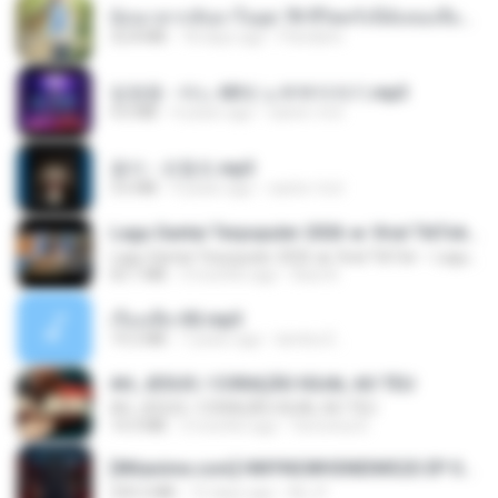
ย้อนเวลากลับมาในยุค 70 ชีวิตครั้งนี้ฉันขอเลือกเอง จบ.pdf
32.8 MB
18 days ago
Pandarin
임영웅 - 어느 60대 노부부이야기.mp3
4.6 MB
4 years ago
castor-trot
옹이 - 조항조.mp3
3.6 MB
4 years ago
castor-trot
Lagu Santai Terpopuler 2026 🔥 Viral TikTok — Lagu Pop Indonesia Terbaru & Paling Hits 2026
Lagu Santai Terpopuler 2026 🔥 Viral TikTok — Lagu Pop Indonesia Terbaru & Paling Hits 2026
65.1 MB
3 months ago
Azis N.
เรื่องเสียว92.mp3
19.2 MB
7 years ago
lambcr2 ..
AH, JESUS / CORAÇÃO IGUAL AO TEU
AH, JESUS / CORAÇÃO IGUAL AO TEU
14.3 MB
3 months ago
Veronica D.
[Witanime.com] HMYNGWHSNIDMS2S EP 04 HD.mp4
235.5 MB
15 days ago
KILJY