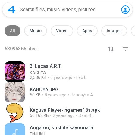
All
Music
Video
Apps
Images
63095365
files
3. Lucas A.R.T.
KAGUYA
2,536 KB
6 years ago
Leo L.
KAGUYA.JPG
50 KB
8 years ago
Houdayfa A.
Kaguya Player- hgames18s.apk
50,162 KB
2 years ago
Daat B.
Arigatoo, soshite sayoonara
ENJUKU