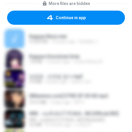
More files are hidden
Continue in app
Kaguya Base.wav
47,659 KB
10 years ago
Ednaldo J.
Kaguya Houraisan.bmp
135 KB
12 years ago
Lucas Silveira R.
임영웅 - 보랏빛 엽서.mp3
4.4 MB
4 years ago
castor-trot
[Witanime.com] DTRD EP 05 HD.mp4
219.5 MB
4 days ago
DRTY
KRK - เธอทิ้งฉันไว้ Ft.N/A , HK [Official MV]
KRK - เธอทิ้งฉันไว้ Ft.N/A , HK [Official MV]
4.6 MB
8 months ago
นวมินทร์