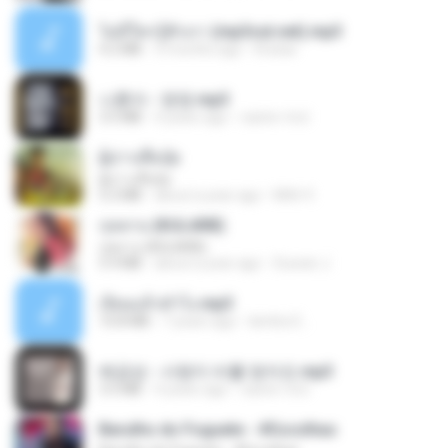
ไม่มีใครรู้ตัวเรา (mp3cut.net).mp3
4.2 MB
3 months ago
Kratae
나훈아 - 영영.mp3
3.5 MB
4 years ago
castor-trot
ผู้บ่าวเสื้อปุ๋ย
ผู้บ่าวเสื้อปุ๋ย
5.2 MB
about a year ago
Mith 9.
กุหลาบ (KULARB)
กุหลาบ (KULARB)
5.9 MB
about a year ago
Suwan J.
เงี่ยนแล้วทำไง.mp3
10.8 MB
7 years ago
lambcr2 ..
배금성 - 사랑이 비를 맞아요.mp3
3.5 MB
4 years ago
castor-trot
Barulho do Foguete - #Escolhas