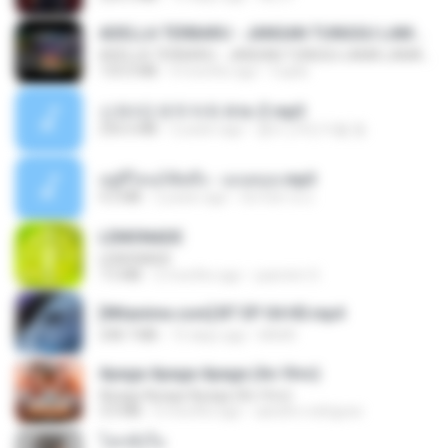
ADELLA TERBARU - JANGAN TUNGGU LAMA LAMA - GELAS RETAK - OM ADELLA FULL ALBUM TERBARU 2026
ADELLA TERBARU - JANGAN TUNGGU LAMA LAMA - GELAS RETAK - OM ADELLA FULL ALBUM TERBARU 2026
133.0 MB
4 months ago
Cuplis
신유리) 유두자위 A to Z.mp3
256.6 MB
2 years ago
좀비고4인커플 좀.
อยู่ที่ไหนก็คิดถึง - เมนทอล.mp3
4.2 MB
2 years ago
มันไม้สาย ม.
LEMONADE
LEMONADE
7.5 MB
2 months ago
yasmim O.
[Witanime.com] BT EP 04 HD.mp4
248.7 MB
15 days ago
BAXK
Apaga Apaga Apaga (Ao Vivo)
Apaga Apaga Apaga (Ao Vivo)
3.0 MB
6 months ago
aandre.rodrigues
โลกทั้งใบ