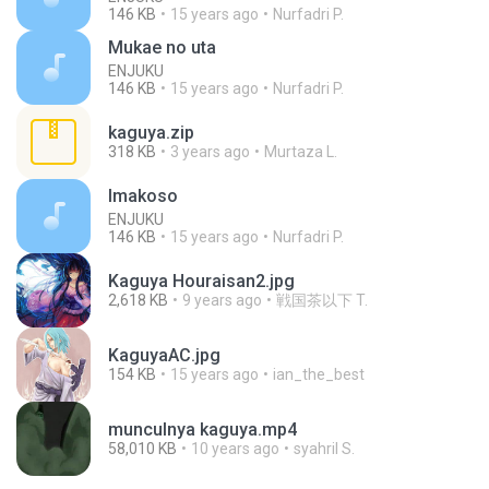
146 KB
15 years ago
Nurfadri P.
Mukae no uta
ENJUKU
146 KB
15 years ago
Nurfadri P.
kaguya.zip
318 KB
3 years ago
Murtaza L.
Imakoso
ENJUKU
146 KB
15 years ago
Nurfadri P.
Kaguya Houraisan2.jpg
2,618 KB
9 years ago
戦国茶以下 T.
KaguyaAC.jpg
154 KB
15 years ago
ian_the_best
munculnya kaguya.mp4
58,010 KB
10 years ago
syahril S.