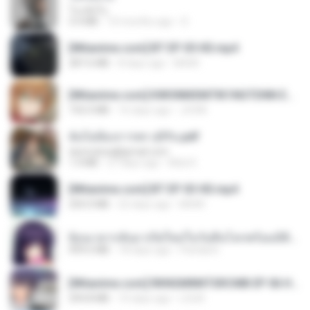
โลกทั้งใบ
3.4 MB
10 months ago
D
[Witanime.com] BT EP 05 HD.mp4
287.6 MB
8 days ago
BAXK
[Witanime.com] KWONMSNITIK1NGTDNN EP 04 HD.mp4
192.0 MB
16 days ago
JUVIA
ฉันไม่ต้องการพร สุจิรัน.pdf
tanmobza@gmail.com
1.4 MB
27 days ago
Mob K.
[Witanime.com] BT EP 03 HD.mp4
250.0 MB
22 days ago
BAXK
ย้อนเวลากลับมาเกิดใหม่ในวันสิ้นโลกพร้อมมิติส่วนตัว 1-443 [จบ] - 揍趴长颈鹿.pdf
499.6 MB
18 days ago
Pandarin
[Witanime.com] RKNGMNNTSRCMB EP 06 HD.mp4
294.8 MB
10 days ago
LOLKI