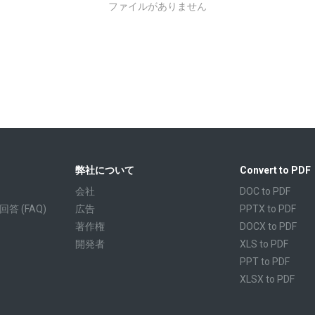
ファイルがありません
弊社について
Convert to PDF
会社
DOC to PDF
 (FAQ)
広告
PPTX to PDF
著作権
DOCX to PDF
開発者
XLS to PDF
PPT to PDF
XLSX to PDF
CBR to PDF
TXT to PDF