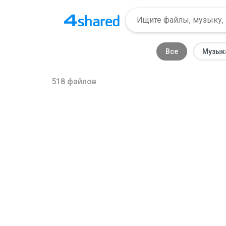
Все
Музык
518
файлов