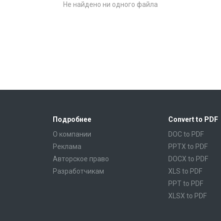
Не найдено ни одного файла
Подробнее
Convert to PDF
О компании
DOC to PDF
Реклама
PPTX to PDF
Авторское право
DOCX to PDF
Разработчикам
XLS to PDF
PPT to PDF
XLSX to PDF
CBR to PDF
TXT to PDF