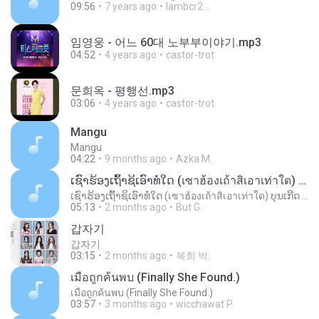
09:56
7 years ago
lambcr2 ..
임영웅 - 어느 60대 노부부이야기.mp3
04:52
4 years ago
castor-trot
문희옥 - 평행선.mp3
03:06
4 years ago
castor-trot
Mangu
Mangu
04:22
9 months ago
Azka M.
ເຊົາຮ້ອງເຖົ້າຊິເອົາທໍ່ໃດ (เซาฮ้องเถ้าสิเอาเท่าใด) ບຸນເກີດ ຫນູຫ່ວງ ft. ໂສພາ ຈຸນທະລາ
ເຊົາຮ້ອງເຖົ້າຊິເອົາທໍ່ໃດ (เซาฮ้องเถ้าสิเอาเท่าใด) ບຸນເກີດ ຫນູຫ່ວງ ft. ໂສພາ ຈຸນທະລາ
05:13
2 months ago
But G.
갑자기
갑자기
03:15
2 months ago
복희 박.
เมื่อถูกค้นพบ (Finally She Found.)
เมื่อถูกค้นพบ (Finally She Found.)
03:57
3 months ago
wicchawat P.