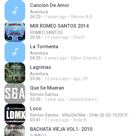
Canción De Amor
Aventura
04:23
7 years ago
Ramon A R.
MIX ROMEO SANTOS 2014
ROMEO SANTOS
20:56
11 years ago
Eliel R.
La Tormenta
Aventura
04:35
6 years ago
Gilber Orlando G.
Lagrimas
Aventura
03:46
12 years ago
agu_99
Que Se Mueran
Romeo Santos
03:36
1 year ago
Jessica Kiara C.
Loco
Romeo Santos - Viña Del Mar - Chile 26-02-15/05 Romeo Santos
03:41
11 years ago
Brian B.
BACHATA VIEJA VOL1- 2010
DJMELO