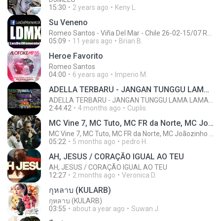
15:30
2 years ago
Keny L.
Su Veneno
Romeo Santos - Viña Del Mar - Chile 26-02-15/07 Romeo Santos
05:09
11 years ago
Brian B.
Heroe Favorito
Romeo Santos
04:00
6 years ago
Imperio M.
ADELLA TERBARU - JANGAN TUNGGU LAMA LAMA - GELAS RETAK - OM ADELLA FULL ALBUM TERBARU 2026
ADELLA TERBARU - JANGAN TUNGGU LAMA LAMA - GELAS RETAK - OM ADELLA FULL ALBUM TERBARU 2026
2:44:42
4 months ago
Cuplis
MC Vine 7, MC Tuto, MC FR da Norte, MC Joãozinho VT, MC Dkzin
MC Vine 7, MC Tuto, MC FR da Norte, MC Joãozinho VT, MC Dkzin
05:22
5 months ago
pedro H.
AH, JESUS / CORAÇÃO IGUAL AO TEU
AH, JESUS / CORAÇÃO IGUAL AO TEU
12:27
2 months ago
Veronica D.
กุหลาบ (KULARB)
กุหลาบ (KULARB)
03:55
about a year ago
Suwan J.