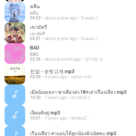
คลื่น
คลื่น
04:59
about a year ago
Suwan J.
เขามัทรี
เขามัทรี
04:31
about a year ago
Suwan J.
BAD
BAD
02:36
about a month ago
문지영 여.
진성 - 보릿고개.mp3
03:34
4 years ago
castor-trot
เมียน้อยเหงา พาเสียวค่ะ18+เล่าเรื่องเสียว.mp3
10:20
7 years ago
อมรพันธ์ จ.
เงี่ยนทั้งคู่.mp3
10:01
7 years ago
lambcr2 ..
เรื่องเสียว สาแอบให้ลูกน้องผัวเย็ดคะ.mp3