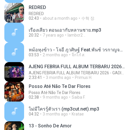
REDRED
REDRED
02:43
about a month ago
수혁 장.
เรื่องเสียว ตอนเอากับหลานชาย.mp3
20:32
7 years ago
lambcr2 ..
หม้อหุงข้าว - โจอี้ ภูวศิษฐ์ Feat.พั้นช์ วรกาญจน์-315237.mp3
03:53
2 months ago
จิ๊กโก๋ ส.
AJENG FEBRIA FULL ALBUM TERBARU 2026 - GADIS MANIS KALIMANTAN - CINTA DARI SEBERANG AJENG FEBRIA
AJENG FEBRIA FULL ALBUM TERBARU 2026 - GADIS MANIS KALIMANTAN - CINTA DARI SEBERANG AJENG FEBRIA
2:33:41
3 months ago
Primus H.
Posso Até Não Te Dar Flores
Posso Até Não Te Dar Flores
02:38
9 months ago
Saiba F.
ไม่มีใครรู้ตัวเรา (mp3cut.net).mp3
04:32
3 months ago
Kratae
13 - Sonho De Amor