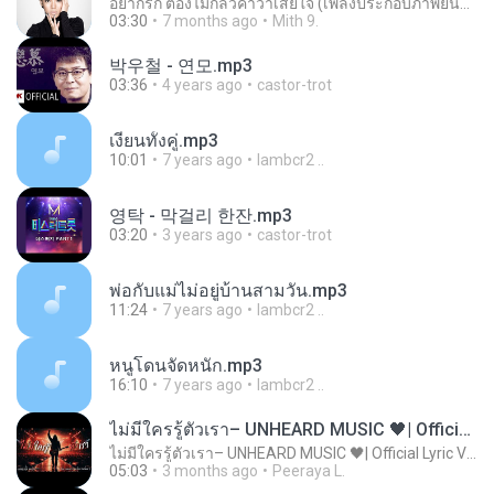
อยากรัก ต้องไม่กลัวคำว่าเสียใจ (เพลงประกอบภาพยนตร์ รัก 7 ปี ดี 7 หน)
03:30
7 months ago
Mith 9.
박우철 - 연모.mp3
03:36
4 years ago
castor-trot
เงี่ยนทั้งคู่.mp3
10:01
7 years ago
lambcr2 ..
영탁 - 막걸리 한잔.mp3
03:20
3 years ago
castor-trot
พ่อกับแม่ไม่อยู่บ้านสามวัน.mp3
11:24
7 years ago
lambcr2 ..
หนูโดนจัดหนัก.mp3
16:10
7 years ago
lambcr2 ..
ไม่มีใครรู้ตัวเรา– UNHEARD MUSIC 🖤| Official Lyric Video | เพลงสู้ชีวิต
ไม่มีใครรู้ตัวเรา– UNHEARD MUSIC 🖤| Official Lyric Video | เพลงสู้ชีวิต
05:03
3 months ago
Peeraya L.