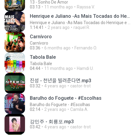
13 - Sonho De Amor
03:13
11 months ago
Rayssa V.
Henrique e Juliano -As Mais Tocadas do Henrique e Juliano 2021 -Top Sertanejo 2021,Cd Completo 2021
Henrique e Juliano -As Mais Tocadas do Henrique e Juliano 2021 -Top Sertanejo 2021,Cd Completo 2021
1:14:41
2 years ago
raquel R.
Carnívoro
Carnívoro
03:36
6 months ago
Fernando O.
Tabola Bale
Tabola Bale
04:44
11 months ago
Hamdi U.
진성 - 천년을 빌려준다면.mp3
03:32
4 years ago
castor-trot
Barulho do Foguete - #Escolhas
Barulho do Foguete - #Escolhas
02:14
2 years ago
Camila A.
강민주 - 회룡포.mp3
03:42
4 years ago
castor-trot