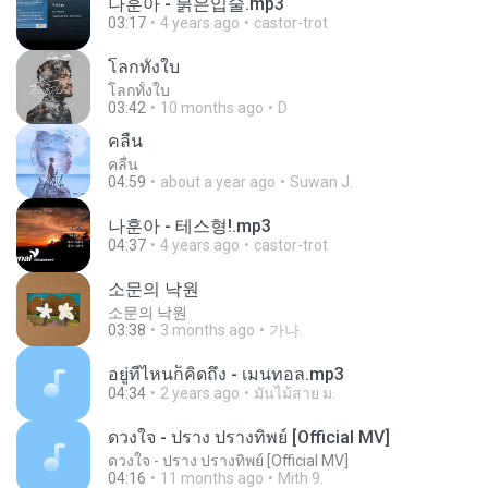
나훈아 - 붉은입술.mp3
03:17
4 years ago
castor-trot
โลกทั้งใบ
โลกทั้งใบ
03:42
10 months ago
D
คลื่น
คลื่น
04:59
about a year ago
Suwan J.
나훈아 - 테스형!.mp3
04:37
4 years ago
castor-trot
소문의 낙원
소문의 낙원
03:38
3 months ago
가나.
อยู่ที่ไหนก็คิดถึง - เมนทอล.mp3
04:34
2 years ago
มันไม้สาย ม.
ดวงใจ - ปราง ปรางทิพย์ [Official MV]
ดวงใจ - ปราง ปรางทิพย์ [Official MV]
04:16
11 months ago
Mith 9.