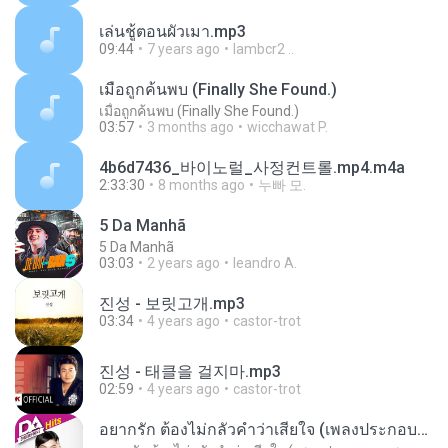
เล่นชู้ตอนผัวเมา.mp3
09:44
7 years ago
lambcr2 ..
เมื่อถูกค้นพบ (Finally She Found.)
เมื่อถูกค้นพบ (Finally She Found.)
03:57
3 months ago
wicchawat P.
4b6d7436_바이노럴_사정컨트롤.mp4.m4a
2:33:30
8 months ago
누빠 모.
5 Da Manhã
5 Da Manhã
03:03
2 years ago
leandro A.
진성 - 보릿고개.mp3
03:34
4 years ago
castor-trot
진성 - 태클을 걸지마.mp3
02:59
4 years ago
castor-trot
อยากรัก ต้องไม่กลัวคำว่าเสียใจ (เพลงประกอบภาพยนตร์ รัก 7 ปี ดี 7 หน)