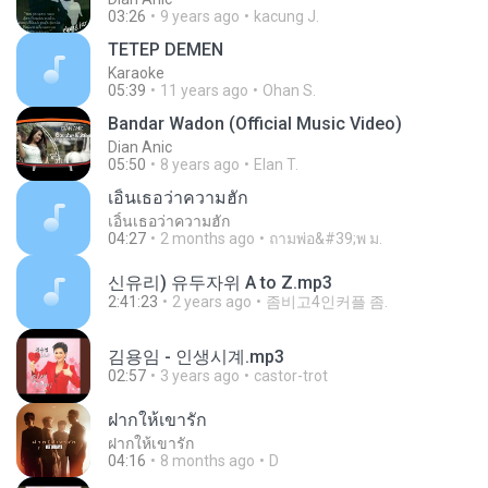
03:26
9 years ago
kacung J.
TETEP DEMEN
Karaoke
05:39
11 years ago
Ohan S.
Bandar Wadon (Official Music Video)
Dian Anic
05:50
8 years ago
Elan T.
เอิ้นเธอว่าความฮัก
เอิ้นเธอว่าความฮัก
04:27
2 months ago
ถามพ่อ&#39;พ ม.
신유리) 유두자위 A to Z.mp3
2:41:23
2 years ago
좀비고4인커플 좀.
김용임 - 인생시계.mp3
02:57
3 years ago
castor-trot
ฝากให้เขารัก
ฝากให้เขารัก
04:16
8 months ago
D