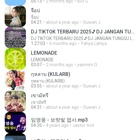
05:13
2 months ago
But G.
จื่อบ่
จื่อบ่
04:21
about a year ago
Suwan J.
DJ TIKTOK TERBARU 2025🎵DJ JANGAN TUNGGU LAMA LAMA NANTI LAMA LAMA 🎵DJ SEDIA AKU SEBELUM HUJAN
DJ TIKTOK TERBARU 2025🎵DJ JANGAN TUNGGU LAMA LAMA NANTI LAMA LAMA 🎵DJ SEDIA AKU SEBELUM HUJAN
1:27:03
6 months ago
Yahya Lahiya
LEMONADE
LEMONADE
03:07
2 months ago
yasmim O.
กุหลาบ (KULARB)
กุหลาบ (KULARB)
03:55
about a year ago
Suwan J.
เขามัทรี
เขามัทรี
04:31
about a year ago
Suwan J.
임영웅 - 보랏빛 엽서.mp3
04:35
4 years ago
castor-trot