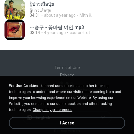
ผู้บ่าวเสื้อปุ๋ย
ผู้บ่าวเสื้อปุ๋ย
04:31
about a year ago
Mith 9.
조승구 - 꽃바람 여인.mp3
03:14
4 years ago
castor-trot
Terms of Use
Privacy
Support
We Use Cookies.
4shared uses cookies and other tracking
Do not sell my personal information
technologies to understand where our visitors are coming from and
Do not share my personal information
improve your browsing experience on our Website. By using our
Website, you consent to our use of cookies and other tracking
technologies.
Change my preferences
English
I Agree
Desktop version