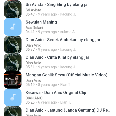
Sri Avista - Sing Eling by elang jar
Sri Avista
05:47
9 years ago
kacung J.
Sewulan Maning
Aas Rolani
04:41
9 years ago
sukma A.
Dian Anic - Sesek Ambekan by elang jar
Dian Anic
06:37
9 years ago
kacung J.
Dian Anic - Cinta Kilat by elang jar
Dian Anic
05:51
9 years ago
kacung J.
Mangan Ceplik Sewu (Official Music Video)
Dian Anic
05:19
8 years ago
Elan T.
Kecewa - Dian Anic Original Clip
DIAN ANIC
06:25
6 years ago
Elan T.
Dian Anic - Jantung (Janda Gantung) DJ Remix by elang jar
Dian Anic