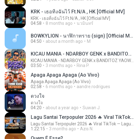
KRK - เธอทิ้งฉันไว้ Ft.N/A , HK [Official MV]
KRK - เธอทิ้งฉันไว้ Ft.N/A , HK [Official MV]
04:58
8 months ago
นวมินทร์
BOWKYLION - นาฬิกาทราย (sign) [Official MV]_128k.mp3
04:50
about a month ago
M
KICAU MANIA - NDARBOY GENK x BANDITOZ YAOW 86 (OFFICIAL LYRIC VIDEO) GAS POL NDANGAK
KICAU MANIA - NDARBOY GENK x BANDITOZ YAOW 86 (OFFICIAL LYRIC VIDEO) GAS POL NDANGAK
03:50
3 months ago
Rina P.
Apaga Apaga Apaga (Ao Vivo)
Apaga Apaga Apaga (Ao Vivo)
02:58
6 months ago
aandre.rodrigues
ดวงใจ
ดวงใจ
04:20
about a year ago
Suwan J.
Lagu Santai Terpopuler 2026 🔥 Viral TikTok — Lagu Pop Indonesia Terbaru & Paling Hits 2026
Lagu Santai Terpopuler 2026 🔥 Viral TikTok — Lagu Pop Indonesia Terbaru & Paling Hits 2026
1:22:15
3 months ago
Azis N.
Quem É Esse?