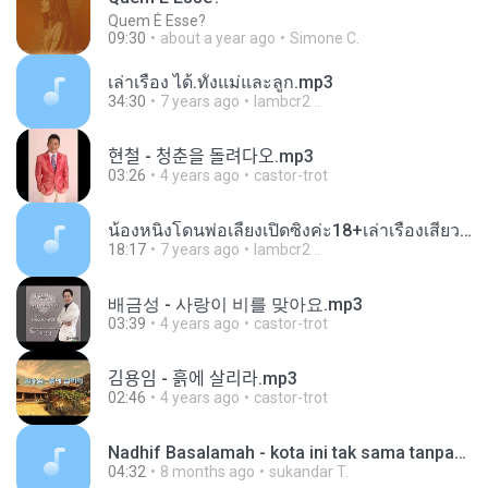
Quem É Esse?
09:30
about a year ago
Simone C.
เล่าเรื่อง ได้.ทั้งแม่และลูก.mp3
34:30
7 years ago
lambcr2 ..
현철 - 청춘을 돌려다오.mp3
03:26
4 years ago
castor-trot
น้องหนิงโดนพ่อเลี้ยงเปิดซิงค่ะ18+เล่าเรื่องเสียว.mp3
18:17
7 years ago
lambcr2 ..
배금성 - 사랑이 비를 맞아요.mp3
03:39
4 years ago
castor-trot
김용임 - 흙에 살리라.mp3
02:46
4 years ago
castor-trot
Nadhif Basalamah - kota ini tak sama tanpamu (Official Lyric Video).mp3
04:32
8 months ago
sukandar T.