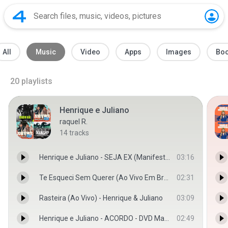
All
Music
Video
Apps
Images
Bo
20
playlists
Henrique e Juliano
raquel R.
14
tracks
Henrique e Juliano - SEJA EX (Manifesto Musical 2) - Henrique e Juliano
03:16
Te Esqueci Sem Querer (Ao Vivo Em Brasília) - Henrique & Juliano
02:31
Rasteira (Ao Vivo) - Henrique & Juliano
03:09
Henrique e Juliano - ACORDO - DVD Manifesto Musical - Henrique & Juliano
02:49