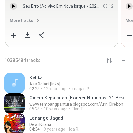
Seu Erro (Ao Vivo Em Nova Iorque / 2022) - Henrique & Juliano
03:12
More tracks
Mor
10385484
tracks
Ketika
Aas Rolani [Inko]
02:25
12 years ago
juragan P.
Cincin Kepalsuan (Konser Nominasi 21 Besar Group
www.tembangpantura.blogspot.com/Arin Cirebon
05:28
10 years ago
Elan T.
Lanange Jagad
Dewi Kirana
04:34
9 years ago
Ida R.