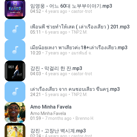
임영웅 - 어느 60대 노부부이야기.mp3
04:52
4 years ago
castor-trot
เพื่อนพี่ ช่วยทำให้เสด ( เล่าเรื่องเสียว ) 201.mp3
05:11
6 years ago
TNP2 M.
เมียน้อยเหงา พาเสียวค่ะ18+เล่าเรื่องเสียว.mp3
10:20
7 years ago
อมรพันธ์ จ.
강진 - 막걸리 한 잔.mp3
04:03
4 years ago
castor-trot
เล่าเรื่องเสียว จาก คนชอบเสียว ขึ้นครู.mp3
24:21
5 years ago
TNP2 M.
Amo Minha Favela
Amo Minha Favela
01:59
7 months ago
Brenno H.
강진 - 고장난 벽시계.mp3
02:24
4 years ago
castor-trot