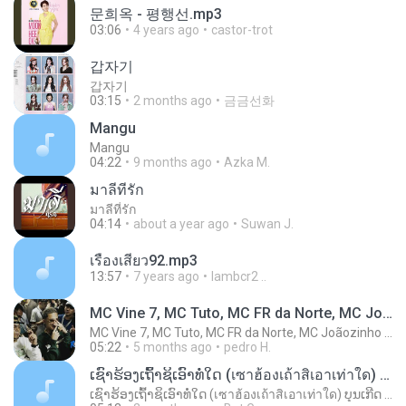
문희옥 - 평행선.mp3
03:06
4 years ago
castor-trot
갑자기
갑자기
03:15
2 months ago
금금선화
Mangu
Mangu
04:22
9 months ago
Azka M.
มาลีที่รัก
มาลีที่รัก
04:14
about a year ago
Suwan J.
เรื่องเสียว92.mp3
13:57
7 years ago
lambcr2 ..
MC Vine 7, MC Tuto, MC FR da Norte, MC Joãozinho VT, MC Dkzin
MC Vine 7, MC Tuto, MC FR da Norte, MC Joãozinho VT, MC Dkzin
05:22
5 months ago
pedro H.
ເຊົາຮ້ອງເຖົ້າຊິເອົາທໍ່ໃດ (เซาฮ้องเถ้าสิเอาเท่าใด) ບຸນເກີດ ຫນູຫ່ວງ ft. ໂສພາ ຈຸນທະລາ
ເຊົາຮ້ອງເຖົ້າຊິເອົາທໍ່ໃດ (เซาฮ้องเถ้าสิเอาเท่าใด) ບຸນເກີດ ຫນູຫ່ວງ ft. ໂສພາ ຈຸນທະລາ