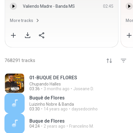
Valiendo Madre - Banda MS
02:45
More tracks
Mor
768291
tracks
01-BUQUE DE FLORES
Chupando Halles
03:36
3 months ago
Joseane D.
Buquê de Flores
Luizinho Nobre & Banda
03:30
14 years ago
daysedocinho
Buque de Flores
04:24
2 years ago
Francelino M.