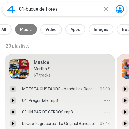
All
Music
Video
Apps
Images
Bo
20
playlists
Musica
Martha S.
67
tracks
ME ESTA GUSTANDO - banda Los Recoditos
03:00
04. Preguntale.mp3
--:--
03 UN PAR DE CERDOS.mp3
--:--
Di Que Regresaras - La Original Banda el Limon
03:44