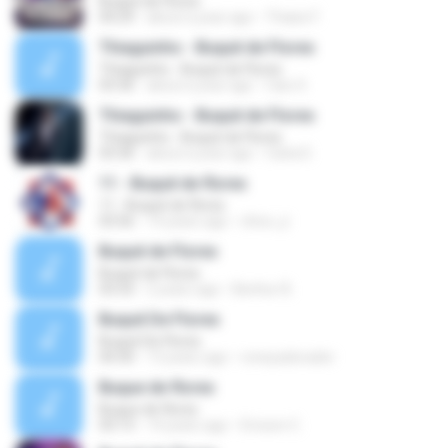
Buquê de Flores
04:29
about a year ago
Thaise F.
Thiaguinho - Buquê de Flores
Thiaguinho - Buquê de Flores
03:36
about a year ago
Caio S.
Thiaguinho - Buquê de Flores
Thiaguinho - Buquê de Flores
03:36
about a year ago
Carla D.
11 - Buquê de flores
11 - Buquê de flores
03:56
14 years ago
chico_jr
Buquê de Flores
Buquê de Flores
03:33
2 years ago
Benhur B.
Buquê De Flores
Buquê De Flores
04:30
13 years ago
roneyadorador
Buque de flores
Buque de flores
03:13
14 years ago
Ericson C.