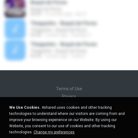
Buquê de Flores
Buquê de Flores
04:29
2 months ago
Isis S.
Thiaguinho - Buquê de Flores
Thiaguinho - Buquê de Flores
03:36
5 years ago
Rodrigo C.
Thiaguinho - Buquê de Flores
Thiaguinho - Buquê de Flores
03:36
5 years ago
Sulla S.
Terms of Use
Privacy
Support
We Use Cookies.
4shared uses cookies and other tracking
Do not sell my personal information
technologies to understand where our visitors are coming from and
Do not share my personal information
improve your browsing experience on our Website. By using our
Website, you consent to our use of cookies and other tracking
technologies.
Change my preferences