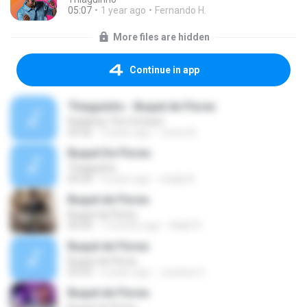
05:07
1 year ago
Fernando H.
More files are hidden
Continue in app
Thiaguinho - Buquê de Flores
Radial by The Orchard
03:36
3 years ago
Joana A.
Buquê De Flores
Thiaguinho
03:34
9 years ago
niadja A.
Buquê de Flores
Buquê de Flores
03:34
7 months ago
Wallif R.
Buquê de Flores
Buquê de Flores
03:33
2 years ago
Joseluiz S.
Buquê de Flores