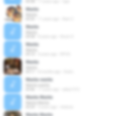
04:38
17 years ago
Ugie
Wanita
Wanita
04:35
11 years ago
Aam C.
Wanita
Wanita
04:58
8 years ago
Anum S.
Wanita
Wanita
04:10
4 years ago
KPX B.
Wanita
Wanita
03:11
8 months ago
Dedi L.
Wanita-wanita
Wanita-wanita
03:46
17 years ago
adiey1312
Wanita Wanita
Wanita Wanita
03:29
9 years ago
chatoxs
Wanita Wanita