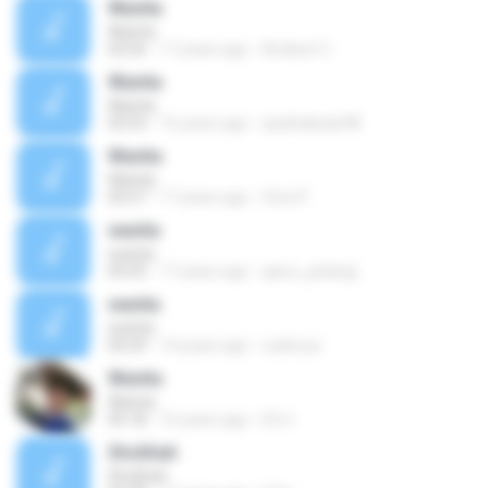
Wanita
Wanita
02:56
17 years ago
Andiezt C.
Wanita
Wanita
03:53
16 years ago
spektakular98
Wanita
Wanita
03:57
17 years ago
Citra P.
wanita
wanita
04:35
17 years ago
apics_pelangi
wanita
wanita
04:29
14 years ago
ruslirusz
Wanita
Wanita
05:18
16 years ago
Efri I.
Sholihah
Sholihah