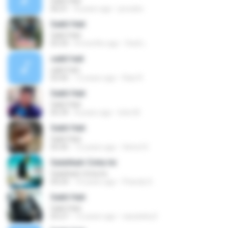
Sakit Hati
06:01
8 years ago
jecoeko
Sakit Hati
Sakit Hati
03:33
8 months ago
Dedi L.
sakit hati
sakit hati
03:45
12 years ago
Rais R.
Sakit Hati
Sakit Hati
05:39
8 years ago
Istie M.
Sakit Hati
Sakit Hati
05:45
12 years ago
fietra10
Salahkah Cinta Ini
Salahkah Cinta Ini
04:24
10 years ago
Fhandy D.
Sakit Hati
Sakit Hati
03:27
12 years ago
sasukeku2