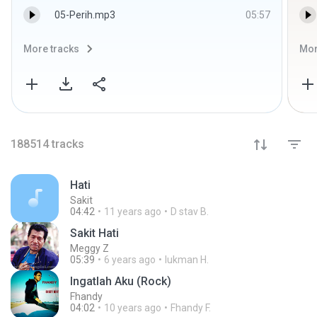
05-Perih.mp3
05:57
More tracks
Mor
188514
tracks
Hati
Sakit
04:42
11 years ago
D stav B.
Sakit Hati
Meggy Z
05:39
6 years ago
lukman H.
Ingatlah Aku (Rock)
Fhandy
04:02
10 years ago
Fhandy F.