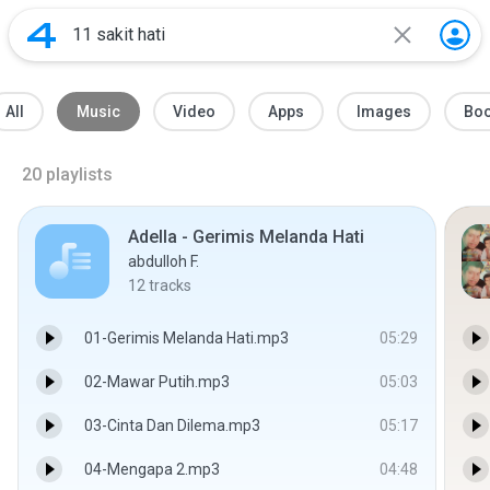
All
Music
Video
Apps
Images
Bo
20
playlists
Adella - Gerimis Melanda Hati
abdulloh F.
12
tracks
01-Gerimis Melanda Hati.mp3
05:29
02-Mawar Putih.mp3
05:03
03-Cinta Dan Dilema.mp3
05:17
04-Mengapa 2.mp3
04:48