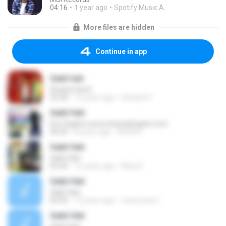
04:16
1 year ago
Spotify Music A.
More files are hidden
Continue in app
Sakit hati
Dinasty band
03:58
12 years ago
Dinasty D.
Sakit Hati
Eny Sagita | www.istanadangdut.com
06:29
8 years ago
REGA R.
Sakit Hati
Sakit Hati
03:44
12 years ago
Nata S.
Sakit Hati
Sakit Hati
05:00
12 years ago
transvarant
Sakit Hati