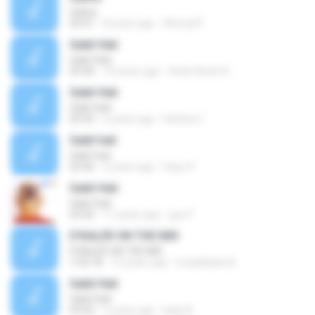
Salina
03:41
8 years ago
Ahmad F.
Sakit Hati
Sakit Hati
03:40
10 years ago
Andri Andri A.
Sakit Hati
Sakit Hati
03:43
6 years ago
Herlina C.
Sakit hati
Sakit hati
03:46
5 years ago
Dayo P.
Sakit Hati
Sakit Hati
03:42
11 years ago
gun F.
D'KALER ON THE MIX
D'KALER ON THE MIX
1:03:18
12 years ago
imadekaler.ik
Sakit Hati
Sakit Hati
03:02
5 years ago
bijay B.