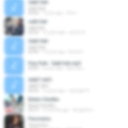
Sakit Hati
Sakit Hati
04:54
7 years ago
Cho L.
sakit hati
sakit hati
04:39
12 years ago
zultoin A.
Sakit Hati
Sakit Hati
03:40
12 years ago
Bul bul T.
Piyu Padi - Sakit hati.mp3
00:00
6 years ago
dian tarie
SAKIT HATI
SAKIT HATI
05:40
12 years ago
cipbudiar A.
Bukan Untukku
Bukan Untukku
04:19
12 months ago
Seraphim 6.
Pesonamu
Pesonamu