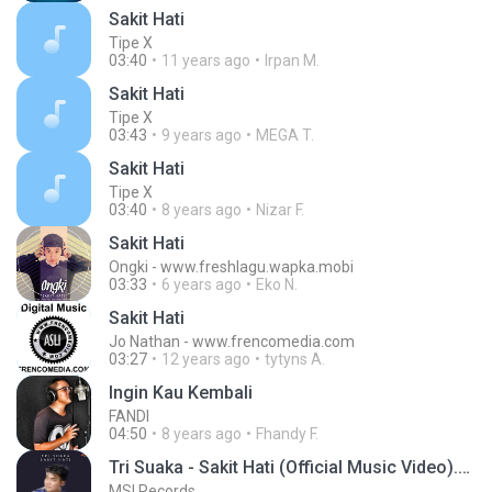
Sakit Hati
Tipe X
03:40
11 years ago
Irpan M.
Sakit Hati
Tipe X
03:43
9 years ago
MEGA T.
Sakit Hati
Tipe X
03:40
8 years ago
Nizar F.
Sakit Hati
Ongki - www.freshlagu.wapka.mobi
03:33
6 years ago
Eko N.
Sakit Hati
Jo Nathan - www.frencomedia.com
03:27
12 years ago
tytyns A.
Ingin Kau Kembali
FANDI
04:50
8 years ago
Fhandy F.
Tri Suaka - Sakit Hati (Official Music Video).mp3
MSI Records