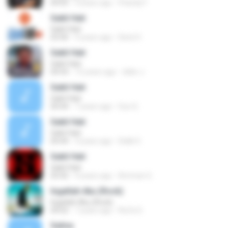
04:05
9 years ago
Fhandy F.
Sakit Hati
Sakit Hati
03:40
9 years ago
Denii H.
Sakit Hati
Sakit Hati
04:54
12 years ago
didin J.
Sakit Hati
Sakit Hati
04:44
7 years ago
Gus Q.
Sakit Hati
Sakit Hati
04:44
4 years ago
Didik H.
Sakit Hati
Sakit Hati
03:42
9 years ago
Amman G.
Ingatlah Aku (Rock)
Ingatlah Aku (Rock)
04:02
7 years ago
ReZa S.
Salina