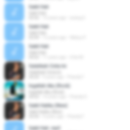
Sakit Hati
Sakit Hati
03:42
10 years ago
anang S.
Sakit Hati
Sakit Hati
03:49
12 years ago
Wahyu P.
Sakit Hati
Sakit Hati
04:02
11 years ago
irfan M.
Salahkah Cinta Ini
Salahkah Cinta Ini
04:24
9 years ago
Fhandy F.
Ingatlah Aku (Rock)
Ingatlah Aku (Rock)
04:02
10 years ago
Fhandy D.
Sakit Hatiku (New)
Sakit Hatiku (New)
03:43
9 years ago
Fhandy F.
Sakit Hati .mp3