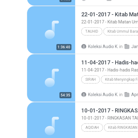
22-01-2017 - Kitab Ma
22-01-2017 - Kitab Matan U
TAUHID
Kitab Ummul Bara
22-01-2017 - Kitab Matan Ummul Barahin
Koleksi Audio K.
in
Jan
1:36:40
Ustaz Ahmad Rozaini bin Abd
SIRAH
USTAZ MUHAMMAD FAWWAZ BI
Koleksi Audio K.
in
Apr
54:35
11-04-2017 - Hadis-hadis Rasulullah SAW & Kalam Ul...
AQIDAH