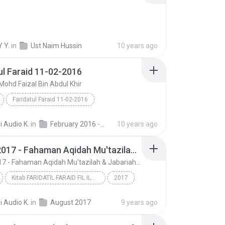
 Y.
in
Ust Naim Hussin
10 years ago
ul Faraid 11-02-2016
 Mohd Faizal Bin Abdul Khir
Faridatul Faraid 11-02-2016
Ustaz Dr. Mohd Faizal Bin Abdul Khir
i Audio K.
in
February 2016 - Koleksi Audio Majlis Ilmu Masjid Ridzwaniah Kuala Kangsar Perak
10 years ago
10-08-2017 - Fahaman Aqidah Mu'tazilah & Jabariah - www.facebook.com/jadualkuliyyah
10-08-2017 - Fahaman Aqidah Mu'tazilah & Jabariah - www.facebook.com/jadualkuliyyah
Kitab FARIDATIL FARAID FIL ILMIL 'AQAID
2017
Ustaz Dr. Mohd Faizal bin Abdul Khir
i Audio K.
in
August 2017
9 years ago
10-08-2017 - Fahaman Aqidah Mu'tazilah & Jabariah ...
Tauhid