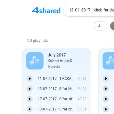
All
20
playlists
July 2017
Koleksi Audio K.
6
tracks
11-07-2017 - TINGKATAN PARA SAHABAT - www.facebook.com/jadualkuliyyah - USTAZ MUHAMMAD FAWWAZ BIN MOHAMAD JAN
54:39
13-07-2017 - Sifat Idrak - www.facebook.com/jadualkuliyyah - Ustaz Dr. Mohd Faizal bin Abdul Khir
54:24
17-07-2017 - Sifat-sifat yang mustahil dan harus bagi Rasul & Beriman dengan hari kemudian - www.facebook.com/jadualkuliyyah - Ust Hj. Mutalib bin Maaruf
43:28
13-07-2017 - Sifat Idrak - www.facebook.com/jadualkuliyyah - Ustaz Dr. Mohd Faizal bin Abdul Khir
50:31