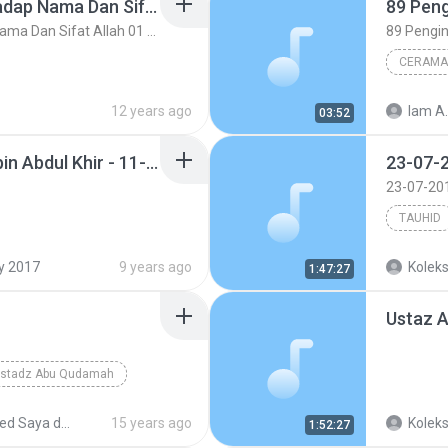
89 Pengingkaran Terhadap Nama Dan Sifat Allah 01 (Materi)
89 Pengingkaran Terhadap Nama Dan Sifat Allah 01 (Materi)
CERAMA
ifat Allah 01 (...
Mizan
Ceramah
12 years ago
Iam A.
03:52
Ustaz Dr. Mohd Faizal bin Abdul Khir - 11-05-2017 - Kitab FARIDATIL FARAID FIL ILMIL 'AQAID ( Sifat Idrak & Sifat Takwin. Salah faham di dalam pengajian Hadith ) - Masjid Ridzwaniah, Kuala Kangsar, Perak.m4a
TAUHID
y 2017
9 years ago
Koleks
1:47:27
stadz Abu Qudamah
ues
4shared Saya dari saribubunga
15 years ago
Koleks
1:52:27