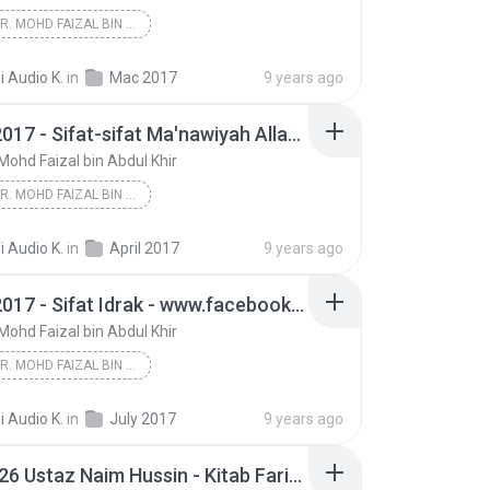
USTAZ DR. MOHD FAIZAL BIN ABDUL KHIR
09-03-2017 - Sifat Ma'nawiyah - facebook.com/jadua...
Tauhid
i Audio K.
in
Mac 2017
9 years ago
13-04-2017 - Sifat-sifat Ma'nawiyah Allah S.W.T. - www.facebook.com/jadualkuliyyah
 Mohd Faizal bin Abdul Khir
USTAZ DR. MOHD FAIZAL BIN ABDUL KHIR
13-04-2017 - Sifat-sifat Ma'nawiyah Allah S.W.T. -...
Tauhid
i Audio K.
in
April 2017
9 years ago
13-07-2017 - Sifat Idrak - www.facebook.com/jadualkuliyyah
 Mohd Faizal bin Abdul Khir
USTAZ DR. MOHD FAIZAL BIN ABDUL KHIR
13-07-2017 - Sifat Idrak - www.facebook.com/jadual...
Tauhid
i Audio K.
in
July 2017
9 years ago
20160326 Ustaz Naim Hussin - Kitab Faridatul Faraid.mp3