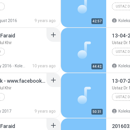
LMU )
Khir
Aqidah Tauhid
gust 2016
9 years ago
Koleks
42:57
 Faraid
ul Khir
Ustaz Dr.
D
n Abdul Khir
Tauhid
si Audio Majlis Ilmu Masjid Ridzwaniah Kuala Kangsar Perak
10 years ago
Koleks
44:42
13-07-2017 - Sifat Idrak - www.facebook.com/jadualkuliyyah
ul Khir
Ustaz Dr.
DUL KHIR
om/jadual...
Tauhid
y 2017
9 years ago
Koleks
50:31
 Faraid