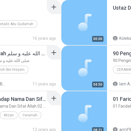
stadz Abu Qudamah
ues
16 years ago
Koleks
00:00
[13] Sifat-Sifat Rasulullah صلى الله عليه و سلم
fat-Sifat Rasulullah صلى الله عليه و سلم
iroh Ibni Hisyam
CERAMA
صلى ال
Biografi & Sirah
KITAB SIROH IBNU HISYAM
11 years ago
Iam A.
04:50
90 Pengingkaran Terhadap Nama Dan Sifat Allah 02 (Tanya Jawab)
01 Farid
90 Pengingkaran Terhadap Nama Dan Sifat Allah 02 (Tanya Jawab)
01 Faridat
Mizan
Ceramah
ifat Allah 02 (...
12 years ago
armf9
08:21