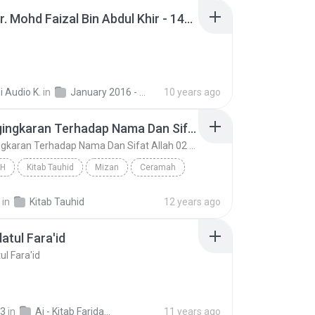
Ustaz Dr. Mohd Faizal Bin Abdul Khir - 14-01-2016 - Faridatul Faraid - Aqidah - Masjid Ridzwaniah Kuala Kangsar Perak.m4a
i Audio K.
in
January 2016 - Koleksi Audio Majlis Ilmu Masjid Ridzwaniah Kuala Kangsar Perak
10 years ago
90 Pengingkaran Terhadap Nama Dan Sifat Allah 02 (Materi)
90 Pengingkaran Terhadap Nama Dan Sifat Allah 02 (Materi)
H
Kitab Tauhid
Mizan
Ceramah
90 Pengingkaran Terhadap Nama Dan Sifat Allah 02 (...
in
Kitab Tauhid
12 years ago
atul Fara'id
ul Fara'id
3
in
Ai - Kitab Faridah Al - Fara'id Fi'Ilmi Al - Aqa'id
11 years ago