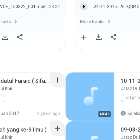
VCE_150322_001.mp3
01:33:34
24-11-2016 - AL-QURAN SEBAGAI HIDAYAH SAINTIFIK - Ust. Dr. Jazmi Md. Isa
0
racks
More tracks
12-01-2017 - Kitab Faridatul Faraid ( Sifat Kalam Allah )
ul Khir
Ustaz Dr.
DUL KHIR
 ( Sifat Kalam ...
Tauhid
uari 2017
9 years ago
Koleks
40:41
lah yang ke-9 Ilmu )
ul Khir
Ustaz Dr.