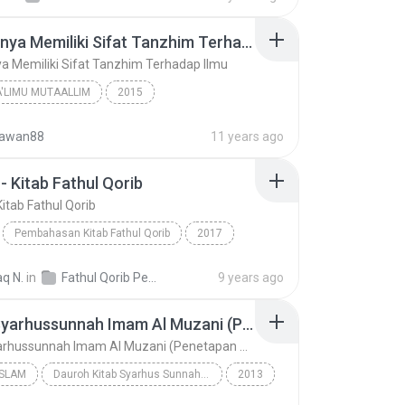
Pentingnya Memiliki Sifat Tanzhim Terhadap Ilmu
a Memiliki Sifat Tanzhim Terhadap Ilmu
A'LIMU MUTAALLIM
2015
Ustadz uhammad Ihsan Zainuddin, Lc., M.Si
wawan88
11 years ago
Pentingnya Memiliki Sifat Tanzhim Terhadap Ilmu
 - Kitab Fathul Qorib
Kitab Fathul Qorib
Pembahasan Kitab Fathul Qorib
2017
 Kitab Fathul Qorib
KH. Suherman Mukhtar, MA
aq N.
in
Fathul Qorib Pembahasan
9 years ago
Sesi 4 Syarhussunnah Imam Al Muzani (Penetapan Nama & Sifat Allah, Sifat Ketinggian & Kedekatan Allah)
Sesi 4 Syarhussunnah Imam Al Muzani (Penetapan Nama & Sifat Allah, Sifat Ketinggian & Kedekatan Allah)
ISLAM
Dauroh Kitab Syarhus Sunnah (Imam Al Muzani)
2013