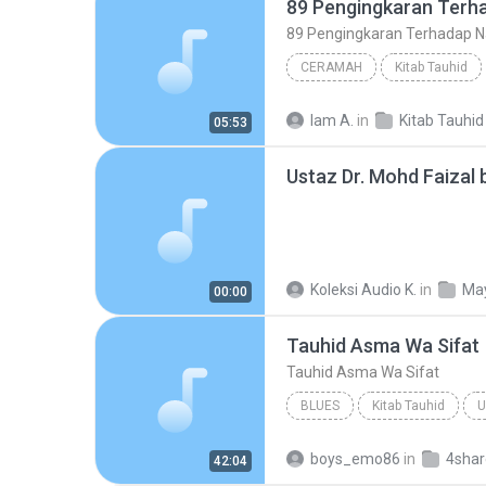
CERAMAH
Kitab Tauhid
89 Pengingkaran Terhadap Nama Dan S
Iam A.
in
Kitab Tauhid
05:53
Koleksi Audio K.
in
Ma
00:00
Tauhid Asma Wa Sifat
Tauhid Asma Wa Sifat
BLUES
Kitab Tauhid
U
Tauhid Asma Wa Sifat
Bl
boys_emo86
in
42:04