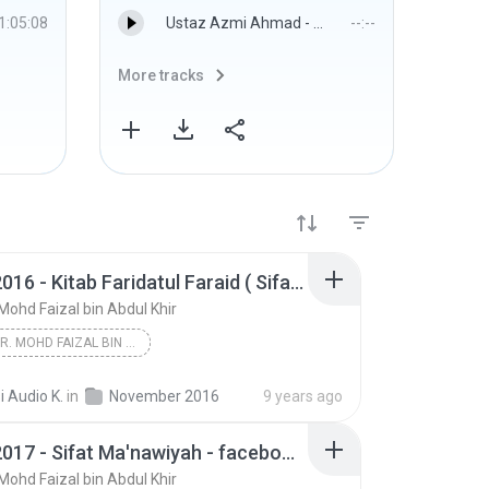
1:05:08
Ustaz Azmi Ahmad - 22-04-2016- Asmaul Husna Kenali 99 Nama Allah - Masjid DiRaja Ubudiah, Bukit Chandan, Kuala Kangsar, Perak.m4a
--:--
More tracks
More 
10-11-2016 - Kitab Faridatul Faraid ( Sifat Allah Sama', Basor & Kalam )
 Mohd Faizal bin Abdul Khir
USTAZ DR. MOHD FAIZAL BIN ABDUL KHIR
10-11-2016 - Kitab Faridatul Faraid ( Sifat Allah ...
Tauhid
i Audio K.
in
November 2016
9 years ago
09-03-2017 - Sifat Ma'nawiyah - facebook.com/jadualkuliyyah
 Mohd Faizal bin Abdul Khir