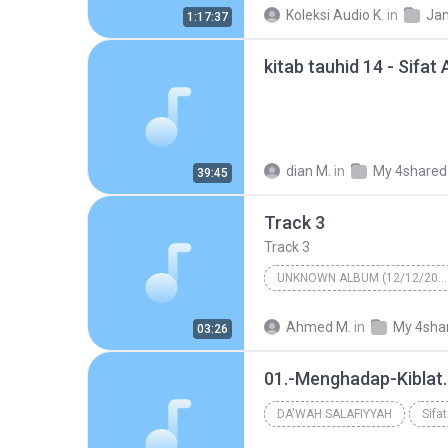
Aqidah
Koleksi Audio K.
in
Jan
1:17:37
10-01-2017 - RINGKASAN TANDA-TANDA KIAMAT Siri II
kitab tauhid 14 - Sifat
dian M.
in
My 4shared
39:45
Track 3
Track 3
UNKNOWN ALBUM (12/12/2008 11:54:15 AM)
Ahmed M.
in
My 4sha
03:26
01.-Menghadap-Kiblat
DA'WAH SALAFIYYAH
Sifa