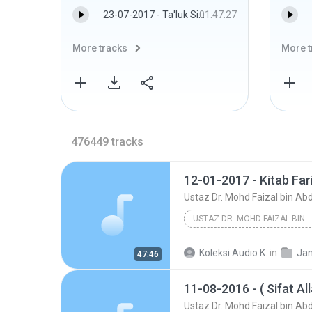
23-07-2017 - Ta'luk Sifat Qudrat & Iradat - facebook.com/jadualkuliyyah - Ustaz Ahmad Rozaini bin Abd. Rahman
01:47:27
More tracks
More t
476449
tracks
Ustaz Dr. Mohd Faizal bin Abd
USTAZ DR. MOHD FAIZAL BIN AB
12-01-2017 - Kitab Faridatul Faraid
Koleksi Audio K.
in
Jan
47:46
11-08-2016 - ( Sifat Al
Ustaz Dr. Mohd Faizal bin Abd