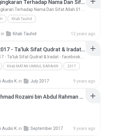
89 Pengingkaran Terhadap Nama Dan Sifat Allah 01 (Tanya Jawab)
89 Pengingkaran Terhadap Nama Dan Sifat Allah 01 (Tanya Jawab)
H
Kitab Tauhid
89 Pengingkaran Terhadap Nama Dan Sifat Allah 01 (...
Mizan
Ceramah
in
Kitab Tauhid
12 years ago
23-07-2017 - Ta'luk Sifat Qudrat & Iradat - facebook.com/jadualkuliyyah
23-07-2017 - Ta'luk Sifat Qudrat & Iradat - facebook.com/jadualkuliyyah
Kitab MATAN UMMUL BARAHIN
2017
23-07-2017 - Ta'luk Sifat Qudrat & Iradat - facebo...
i Audio K.
in
July 2017
9 years ago
Ustaz Ahmad Rozaini bin Abd. Rahman
Tauhid
Ustaz Ahmad Rozaini bin Abdul Rahman - 24-09-2017 - TA'LUK SIFAT ILMU, HAYAT, SAMA', BASOR & KALAM - Kitab MATAN UMMUL BARAHIN - Kuliah Maghrib - Masjid Ubudiah, Bukit Chandan, Kuala Kangsar, Perak.m4a
i Audio K.
in
September 2017
9 years ago