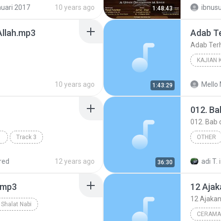
Ustaz Muhammad Fawwaz bin Mohamad Jan
Kajian I
uari 2017
10 years ago
ibnus
1:48:43
 Allah.mp3
Adab Te
Adab Ter
10 years ago
Mello 
1:43:29
012. Ba
012. Bab
Track 3
OTHER
Al Ustad
red
12 years ago
adi T.
36:30
.mp3
12 Ajakan
t Shalat Nabi
CERAMA