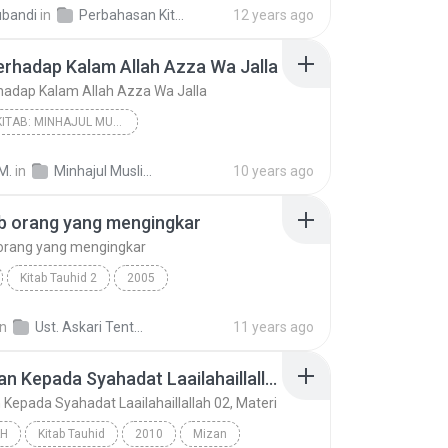
slam
Al-Ustadz Dzulqarnain
ubandi
in
Perbahasan Kitab Syarhus Sunnah karya Al-Muzani
12 years ago
Sesi 4 Syarhussunnah Imam Al Muzani (Penetapan Nam...
rhadap Kalam Allah Azza Wa Jalla
hadap Kalam Allah Azza Wa Jalla
KAJIAN KITAB: MINHAJUL MUSLIM (BAB ADAB)
Adab Terhadap Kalam Allah Azza Wa Jalla
Khalid Basalamah
M.
in
Minhajul Muslim II Bab Adab - Ustadz Dr Khalid Basalamah, MA
10 years ago
b orang yang mengingkar
 orang yang mengingkar
Kitab Tauhid 2
2005
z Abu Karimah 'Askary
in
Ust. Askari Tentang Tauhid
11 years ago
012. Bab orang yang mengingkar
Other
12 Ajakan Kepada Syahadat Laailahaillallah 02, Materi
 Kepada Syahadat Laailahaillallah 02, Materi
H
Kitab Tauhid
2010
Mizan