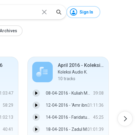
Sign In
Archives
6
April 2016 - Koleksi Audio Majlis Ilmu Masjid Ridzwaniah Kuala Kangsar Perak
Koleksi Audio K.
10
tracks
1:03:47
08-04-2016 - Kuliah Maghrib Malam Bulan Rejab - Pilihan Umum - Ustaz Hj. Subri Bin Hj. Md. Arshad
39:08
58:29
12-04-2016 - 'Amr ibn al-'As - Ustaz Fawwaz bin Md Jan
01:11:36
1:02:13
14-04-2016 - Faridatul Faraid - Ustaz Dr. Mohd Faizal Bin Abdul Khir
45:25
40:41
18-04-2016 - Zadul Muta'allim ( Bekalan Pelajar ) - Ustaz Hj. Mutalib bin Maaruf
01:01:39