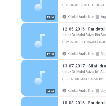
11-08-2016 - ( SIFAT ALLAH YANG KE-9 I
Ustaz Dr. Mohd Faizal bin Abdul 
Koleksi Audio K.
in
Au
49:04
12-05-2016 - Faridatul
Ustaz Dr. Mohd Faizal Bin Abd
12-05-2016 - FARIDATUL FARAI
Ustaz Dr. Mohd Faizal Bi
Koleksi Audio K.
in
May 2016 - Kolek
42:08
Ustaz Dr. Mohd Faizal bin Abd
USTAZ DR. MOHD FAIZAL BIN AB
13-07-2017 - Sifat Idrak - www.facebook.c
Koleksi Audio K.
in
Jul
54:24
10-03-2016 - Faridatul