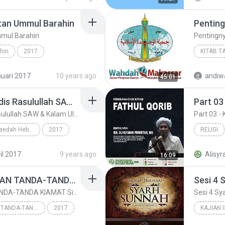
tan Ummul Barahin
mmul Barahin
Pentingny
hin
2017
KITAB T
uari 2017
10 years ago
andi
45:01
. Rahman
Tauhid
11-04-2017 - Hadis-hadis Rasulullah SAW & Kalam Ulama Tentang Kelebihan dan Kedudukan Sahabat - www.facebook.com/jadualkuliyyah
Part 03
11-04-2017 - Hadis-hadis Rasulullah SAW & Kalam Ulama Tentang Kelebihan dan Kedudukan Sahabat - www.facebook.com/jadualkuliyyah
Part 03 - 
Kitab Menyingkap Faedah Hebat Di Dalam Mengenali Sahabat
2017
RELIGI
N MOHAMAD JAN
Sirah
Part 03 -
il 2017
9 years ago
Alisyr
16:09
Religi
10-01-2017 - RINGKASAN TANDA-TANDA KIAMAT Siri II
10-01-2017 - RINGKASAN TANDA-TANDA KIAMAT Siri II
Kitab RINGKASAN TANDA-TANDA KIAMAT ( 40 Hadith )
2017
KAJIAN 