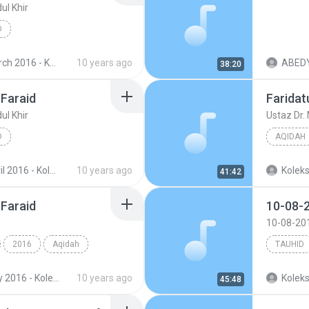
ul Khir
D
n Abdul Khir
Tauhid
ksi Audio Majlis Ilmu Masjid Ridzwaniah Kuala Kangsar Perak
10 years ago
ABEDY
38:20
 Faraid
Faridat
ul Khir
Ustaz Dr.
D
AQIDAH
n Abdul Khir
Tauhid
ksi Audio Majlis Ilmu Masjid Ridzwaniah Kuala Kangsar Perak
10 years ago
Koleks
41:42
 Faraid
2016
Aqidah
TAUHID
July 2016 - Koleksi Audio Majlis Ilmu Masjid Ridzwaniah Kuala Kangsar Perak
10 years ago
Koleks
45:48
n Abdul Khir