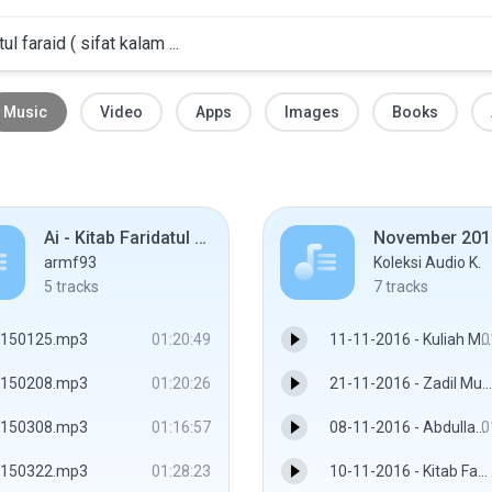
Music
Video
Apps
Images
Books
Ai - Kitab Faridatul Faraid ( Masjid Amaniah Gombak )
November 201
armf93
Koleksi Audio K.
5
tracks
7
tracks
150125.mp3
01:20:49
11-11-2016 - Kuliah Maghrib facebook.com/jadualkuliyyah - Ustaz Hj. Subri Bin Hj. Md. Arshad
0
150208.mp3
01:20:26
21-11-2016 - Zadil Muta'allim ( Bekalan Pelajar ) - Bab Tauhid Sifat 20 facebook.com/jadualkuliyyah.com - Ust Hj. Mutalib bin Maaruf
150308.mp3
01:16:57
08-11-2016 - Abdullah ibn Mas'ud ( part 2 ) facebook.com/jadualkuliyyah - Ustaz Fawwaz bin Md. Jan
0
150322.mp3
01:28:23
10-11-2016 - Kitab Faridatul Faraid ( Sifat Allah Sama', Basor & Kalam ) - Ustaz Dr. Mohd Faizal bin Abdul Khir