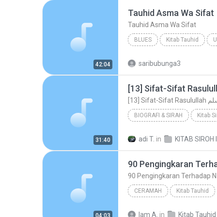
Tauhid Asma Wa Sifat
Tauhid Asma Wa Sifat
BLUES
Kitab Tauhid
U
Tauhid Asma Wa Sifat
Bl
saribubunga3
42:04
[13] Si
BIOGRAFI & SIRAH
Kitab S
[13] Sifat-Sifat Rasulullah له عليه و سلم
adi T.
in
31:40
Ust. Muhammad As-Sewed
CERAMAH
Kitab Tauhid
90 Pengingkaran Terhadap Nama Dan S
Iam A.
in
Kitab Tauhid
04:03