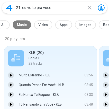
All
Music
Video
Apps
Images
Bo
20
playlists
KLB (20)
Sonia L.
23
tracks
Muito Estranho - KLB
03:56
Quando Penso Em Você - KLB
03:45
Eu Nunca Te Esqueci - KLB
03:33
Tô Pensando Em Você - KLB
03:48