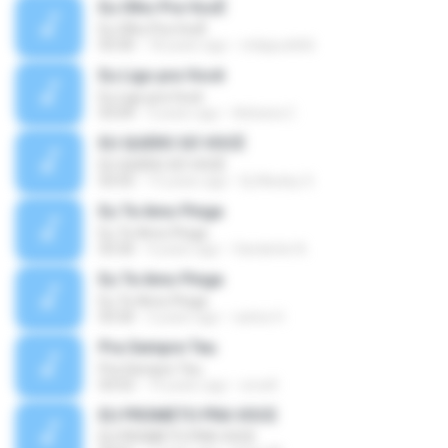
Eu Olho Pra VocÊ
Eu Olho Pra VocÊ
03:30
18 years ago
milapunk66
Eu Ligo pra Você
Eu Ligo pra Você
03:04
3 years ago
Adriana C.
EU QUERO SÓ VOCÊ
EU QUERO SÓ VOCÊ
03:55
15 years ago
Dj Wesley S.
Eu Te Amo Pinga
Eu Te Amo Pinga
03:30
4 years ago
Vanderlei A.
Eu Te Amo Pinga
Eu Te Amo Pinga
03:30
3 years ago
carlos H.
Pra Sempre Teu
Pra Sempre Teu
03:52
14 years ago
sncell
EU PROMETO PRA VOCE
EU PROMETO PRA VOCE