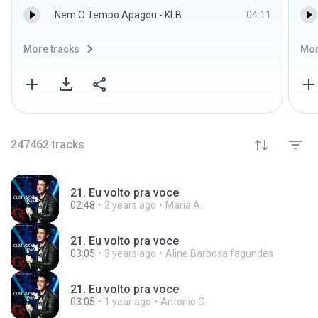
Nem O Tempo Apagou - KLB
04:11
More tracks
Mor
247462
tracks
21. Eu volto pra voce
02:48
2 years ago
Maria A.
21. Eu volto pra voce
03:05
3 years ago
Aline Barbosa fagundes
21. Eu volto pra voce
03:05
1 year ago
Antonio C.