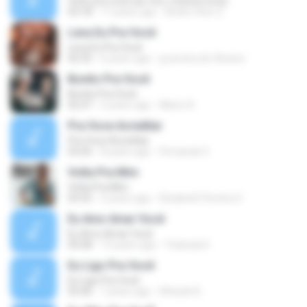
Volto pra você (ao vivo, música nova)
03:18
17 years ago
Andre Vitor G.
Leva Eu Pra Você
Leva Eu Pra Você
02:35
6 years ago
jucemira de Oliveira
Bonito Pra Você
Bonito Pra Você
02:47
2 years ago
Nilson R.
Pra Voce Acreditar
Pra Voce Acreditar
03:26
8 years ago
Fernanda V.
Volta Pra Mim
Volta Pra Mim
03:55
2 years ago
Elizabeth Pereira S.
Eu Amo Amar Você
Eu Amo Amar Você
05:08
13 years ago
Yolanda D.
Eu Ligo Pra Você
Eu Ligo Pra Você
02:46
7 years ago
Atitude B.