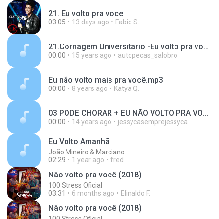
21. Eu volto pra voce
03:05
13 days ago
Fabio S.
21.Cornagem Universitario -Eu volto pra voce.mp3
00:00
15 years ago
autopecas_salobro
Eu não volto mais pra você.mp3
00:00
8 years ago
Katya Q.
03 PODE CHORAR + EU NÃO VOLTO PRA VOCÊ.mp3
00:00
14 years ago
jessycasemprejessyca
Eu Volto Amanhã
João Mineiro & Marciano
02:29
1 year ago
fred
Não volto pra você (2018)
100 Stress Oficial
03:31
6 months ago
Elinaldo F.
Não volto pra você (2018)
100 Stress Oficial