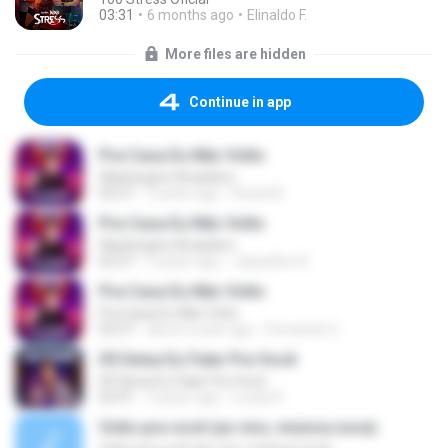
03:31
6 months ago
Elinaldo F.
More files are hidden
Continue in app
Pra Casa Eu Não Volto
Washington Brasileiro
02:27
3 years ago
Roseli B.
Pra Casa Eu Não Volto
Washington Brasileiro
02:27
2 years ago
Jaqueline A.
Pra Casa Eu Não Volto
Pra Casa Eu Não Volto
02:27
about a year ago
Fernando S.
05 Deixa Eu Falar Pra Você
05 Deixa Eu Falar Pra Você
02:41
3 years ago
Lucas R.
Volto pra você (ao vivo, música nova)