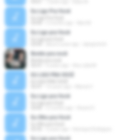
03:01
7 years ago
Isaac M.
Eu Ligo Pra Você
Eu Ligo Pra Você
03:04
5 months ago
Nani M.
Eu Ligo pra Você
Eu Ligo pra Você
03:04
about a year ago
danypotrich
Bonito pra você
Bonito pra você
02:47
6 years ago
Ana Julia M.
EU LIGO PRA VOCÊ
EU LIGO PRA VOCÊ
02:47
10 years ago
Marcia V.
Eu Ligo pra Você
Eu Ligo pra Você
03:04
2 months ago
Roseni D.
Eu Olho pra Você
Eu Olho pra Você
02:35
5 years ago
Henrique Rodrigues
Eu Ligo pra Você