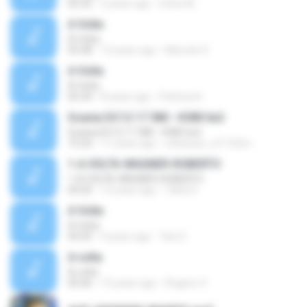
05:35
2 years ago
Ednei M.
A Volta
A Volta
03:38
12 years ago
Marcelo S.
A Volta
A Volta
05:34
8 years ago
Patrícia A.
Scania DC12 17 380 - K380 6x2
Scania DC12 17 380 - K380 6x2
15:24
11 years ago
urbanuss_of1722m
1-A VOLTA-WAGNER-ROBERTO
1-A VOLTA-WAGNER-ROBERTO
04:20
12 years ago
Talita S.
A Volta
A Volta
04:35
4 years ago
Tais S.
A volta
A volta
05:06
15 years ago
Rogerio V.