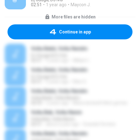
02:51
1 year ago
Maycon J.
More files are hidden
Continue in app
Volta Bebê, Volta Neném
DJ Guuga & DJ Ivis
02:51
5 years ago
William I.
Volta Bebê, Volta Neném
DJ Guuga & DJ Ivis
02:51
5 years ago
Ellen S.
Volta Bebê, Volta Neném
Volta Bebê, Volta Neném
02:53
2 years ago
Maria donizeth Neto gomes
Volta Beb, Volta Nenm
Volta Beb, Volta Nenm
02:51
about a year ago
Graciele Ferreira
Volta Bebê, Volta Neném