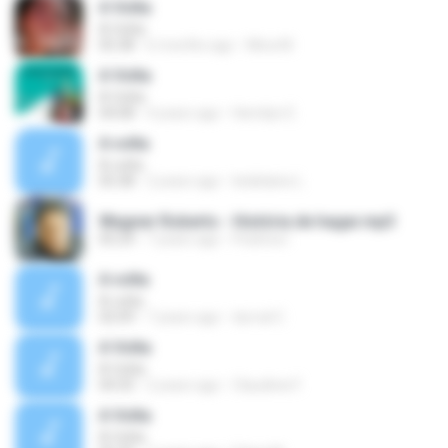
A Volta
A Volta
05:38
6 months ago
Nilva M.
A Volta
A Volta
04:08
4 years ago
Hemilyn E.
A volta
A volta
05:38
2 years ago
leidelaine L.
Wagner Roberto - História de hagar.mp3
05:24
7 years ago
Pedrina I.
A volta
A volta
02:09
7 years ago
durval C.
A Volta
A Volta
04:35
2 years ago
Claudinei F.
A Volta
A Volta