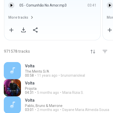
05 - Comunhão No Amor.mp3
03:41
More tracks
Mor
971578
tracks
Volta
The.Ments S/A
00:58
11 years ago
brunomarioleal
Volta
Projota
04:31
5 months ago
Maria Rizia S.
Volta
Pablo, Bruno & Marrone
03:01
2 months ago
Dayane Maria Almeida Sousa