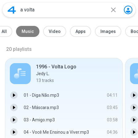
All
Music
Video
Apps
Images
Bo
20
playlists
1996 - Volta Logo
Jedy L.
13
tracks
01 - Diga Não.mp3
04:11
02 - Máscara.mp3
03:45
03 - Amigo.mp3
03:58
04 - Você Me Ensinou a Viver.mp3
04:36