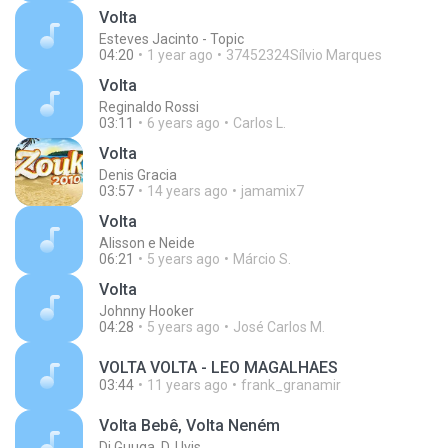
Volta
Esteves Jacinto - Topic
04:20
1 year ago
37452324Sílvio Marques
Volta
Reginaldo Rossi
03:11
6 years ago
Carlos L.
Volta
Denis Gracia
03:57
14 years ago
jamamix7
Volta
Alisson e Neide
06:21
5 years ago
Márcio S.
Volta
Johnny Hooker
04:28
5 years ago
José Carlos M.
VOLTA VOLTA - LEO MAGALHAES
03:44
11 years ago
frank_granamir
Volta Bebê, Volta Neném
Dj Guuga, DJ Ivis