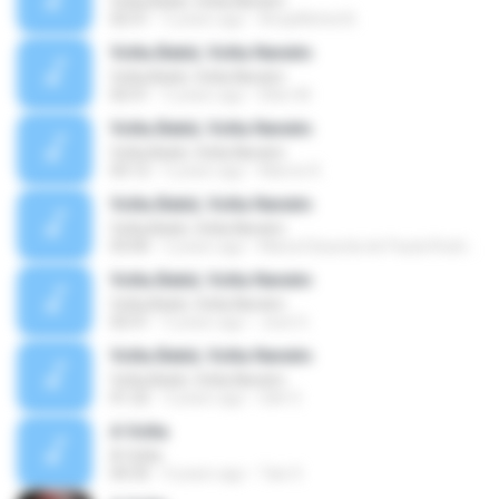
Volta Bebê, Volta Neném
02:51
5 years ago
AnayMichel B.
Volta Bebê, Volta Neném
Volta Bebê, Volta Neném
02:51
5 years ago
Ellen M.
Volta Bebê, Volta Neném
Volta Bebê, Volta Neném
03:12
5 years ago
Marcio K.
Volta Bebê, Volta Neném
Volta Bebê, Volta Neném
03:00
2 years ago
Maria Eduarda de Paula Rodrigues
Volta Bebê, Volta Neném
Volta Bebê, Volta Neném
02:51
5 years ago
José S.
Volta Bebê, Volta Neném
Volta Bebê, Volta Neném
01:22
3 years ago
Sáh S.
A Volta
A Volta
04:35
4 years ago
Tais S.