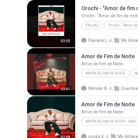
Orochi - "Amor de fim d
Orochi - "Amor de fim de noite
DXLLAZ
Flaviane L.
in
My 4sha
03:55
Amor de Fim de Noite
Amor de Fim de Noite
AMOR DE FIM DE NOITE
A
Wender A.
in
Downloa
03:41
Amor de Fim de Noite
Amor de Fim de Noite
AMOR DE FIM DE NOIT
Amor de Fim de Noite
souza S.
in
My 4shar
02:08