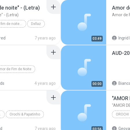
e noite" - (Letra)
Amor de
" - (Letra)
Amor de F
Orochi - "Amor de fim de noite" - (Letra)
Dxllaz
red
7 years ago
Ingrid
03:49
AUD-20
mor de Fim de Noite
ds
4 years ago
Bianca
00:00
"AMOR 
"AMOR DE
E - SINGLE
Orochi & Papatinho
"AMOR D
ed
7 years ago
Geova
03:56