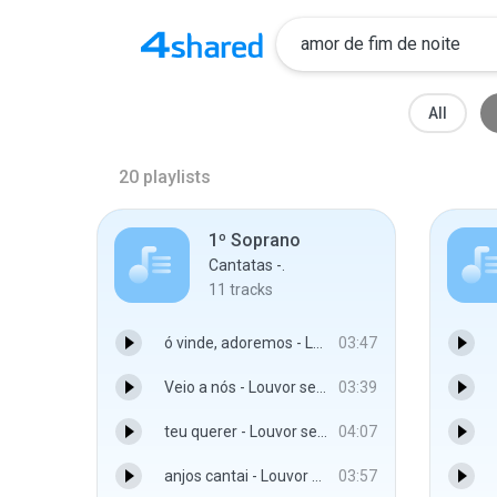
All
20
playlists
1º Soprano
Cantatas -.
11
tracks
ó vinde, adoremos - Louvor sem fim
03:47
Veio a nós - Louvor sem fim
03:39
teu querer - Louvor sem fim
04:07
anjos cantai - Louvor sem fim
03:57