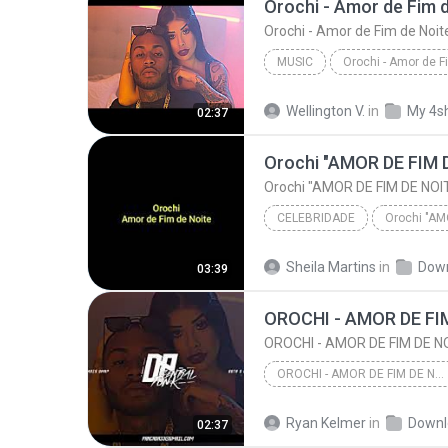
Orochi - Amor de Fim d
Orochi - Amor de Fim de Noit
MUSIC
Music
Wellington V.
in
My 4s
02:37
Orochi - Amor de Fim de 
Orochi "AMOR DE FIM D
Orochi "AMOR DE FIM DE NOITE
CELEBRIDADE
Celebridade
Sheila Martins
in
Dow
03:39
OROCHI - AMOR DE FI
OROCHI - AMOR DE FIM DE N
OROCHI - AMOR DE FIM DE NOITE
OROCHI - AMOR DE FIM DE NOITE
Ryan Kelmer
in
Downl
02:37