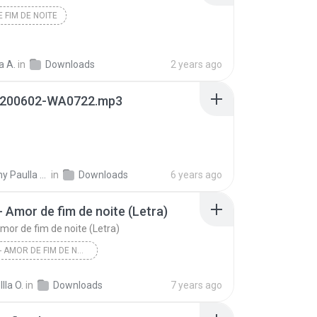
 FIM DE NOITE
a A.
in
Downloads
2 years ago
200602-WA0722.mp3
ulla Barros H.
in
Downloads
6 years ago
- Amor de fim de noite (Letra)
Amor de fim de noite (Letra)
OROCHI - AMOR DE FIM DE NOITE (LETRA)
Orochi - Amor de fim de noite (Letra)
lla O.
in
Downloads
7 years ago