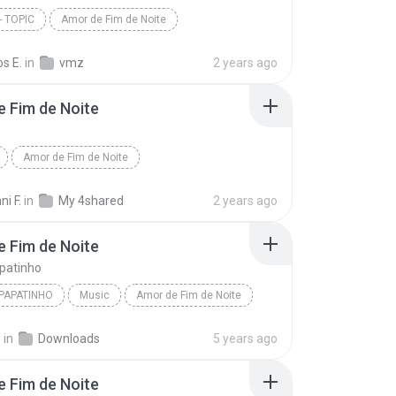
- TOPIC
Amor de Fim de Noite
os E.
in
vmz
2 years ago
 Fim de Noite
Amor de Fim de Noite
ni F.
in
My 4shared
2 years ago
 Fim de Noite
patinho
PAPATINHO
Music
Amor de Fim de Noite
.
in
Downloads
5 years ago
 Fim de Noite