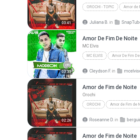
OROCHI - TOPIC
Amor de 
Juliana B.
in
SnapTub
03:41
Amor De Fim De Noite
MC Elvis
MC ELVIS
Amor De Fim De
Cleydson F.
in
mcelviso
03:35
Amor de Fim de Noite
Orochi
OROCHI
Amor de Fim de N
Roseanne D.
in
bergu
02:26
Amor de Fim de Noite