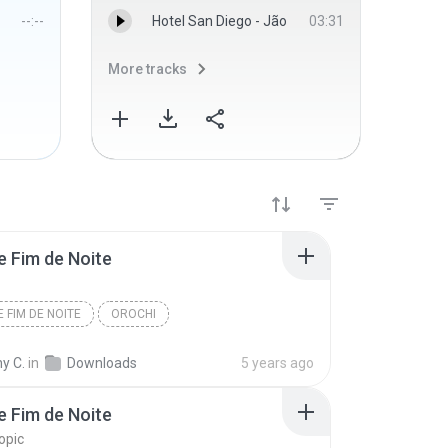
--:--
Hotel San Diego - Jão
03:31
More tracks
More 
 Fim de Noite
 FIM DE NOITE
OROCHI
y C.
in
Downloads
5 years ago
 Fim de Noite
opic