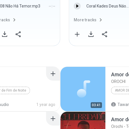
08 Não Há Temor.mp3
--:--
Coral Kades Deus Náo Desistiu De Mim.mp3
racks
More tracks
Amor de
OROCHI
 de Fim de Noite
AMOR DE
Audio
1 year ago
Tawan
03:41
Amor de
Orochi - T