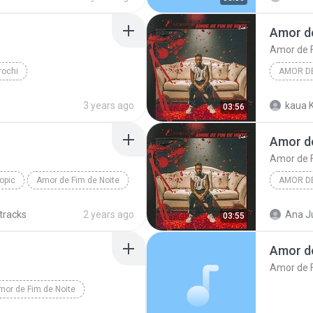
Amor de
Amor de F
rochi
AMOR DE
Amor de 
3 years ago
kaua K
03:56
Amor de
Amor de F
Topic
Amor de Fim de Noite
AMOR DE
Amor de 
 tracks
2 years ago
Ana Jú
03:55
Amor de
Amor de F
mor de Fim de Noite