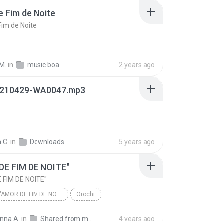
 Fim de Noite
im de Noite
 M.
in
music boa
2 years ago
210429-WA0047.mp3
 C.
in
Downloads
5 years ago
DE FIM DE NOITE"
 FIM DE NOITE"
OROCHI "AMOR DE FIM DE NOITE"
Orochi
E FIM DE NOITE"
nna A.
in
Shared from moto g(8) play
4 years ago