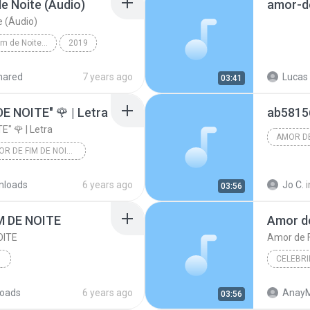
e Noite (Áudio)
amor-d
e (Áudio)
Orochi - Amor de Fim de Noite (Áudio)
2019
DOODE PANCADA CENTRALFUNK
hared
7 years ago
Lucas 
03:41
Noite (Áudio)
E NOITE" 🌹 | Letra
" 🌹 | Letra
Orochi "AMOR DE FIM DE NOITE" 🌹 | Letra
nloads
6 years ago
Jo C.
i
03:56
M DE NOITE
Amor de
OITE
Amor de F
CELEBR
oads
6 years ago
AnayM
03:56