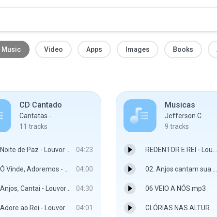
Music
Video
Apps
Images
Books
CD Cantado
Musicas
Cantatas -.
Jefferson C.
11
tracks
9
tracks
Noite de Paz - Louvor sem fim
04:23
REDENTOR E REI - Louvor sem fim
Ó Vinde, Adoremos - Louvor sem fim
04:00
02. Anjos cantam sua Glória.mp3
Anjos, Cantai - Louvor sem fim
04:30
06 VEIO A NÓS.mp3
Adore ao Rei - Louvor sem fim
04:01
GLÓRIAS NAS ALTURAS - Louvor sem fim