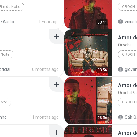
Fim de Noite
OROCHI 
e Audio
1 year ago
viciad
03:41
Amor de
Orochi
 Noite
OROCHI
ficial
10 months ago
giovan
03:56
Amor de
Orochi;Pa
oite
OROCHI;
inho
11 months ago
Sáh Q
03:56
Amor de