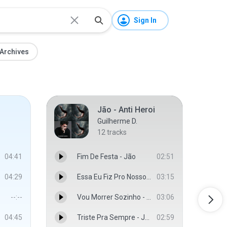
Sign In
Archives
Jão - Anti Heroi
Guilherme D.
12
tracks
04:41
Fim De Festa - Jão
02:51
04:29
Essa Eu Fiz Pro Nosso Amor - Jão
03:15
--:--
Vou Morrer Sozinho - Jão
03:06
04:45
Triste Pra Sempre - Jão
02:59