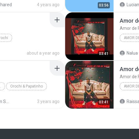
shared
4 years ago
Lucian
03:56
Amor de
Amor de F
rochi
AMOR DE
about a year ago
Nalua 
03:41
Amor de
Amor de F
E - SINGLE
Orochi & Papatinho
AMOR DE
Shared from SM-G610M
3 years ago
Raissa
03:41