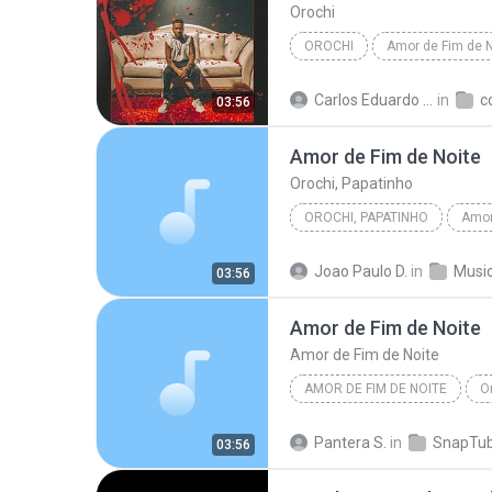
Orochi
OROCHI
Amor de Fim de N
Carlos Eduardo Tarnowski
in
c
03:56
Amor de Fim de Noite
Orochi, Papatinho
OROCHI, PAPATINHO
Amor
Joao Paulo D.
in
Musi
03:56
Amor de Fim de Noite
Amor de Fim de Noite
AMOR DE FIM DE NOITE
O
Amor de Fim de Noite
Pantera S.
in
SnapTub
03:56