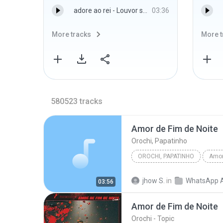
adore ao rei - Louvor sem fim
03:36
More tracks
More t
580523
tracks
Amor de Fim de Noite
Orochi, Papatinho
OROCHI, PAPATINHO
Amor
jhow S.
in
WhatsApp 
03:56
Amor de Fim de Noite
Orochi - Topic