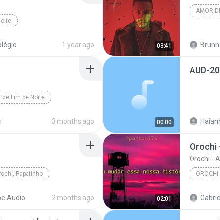
AMOR DE
oite
olégio
1 year ago
Brunn
03:41
AUD-20
 de Fim de Noite
c
3 months ago
Haianny Pa
00:00
Orochi 
Orochi - 
rochi, Papatinho
e Audio
2 months ago
Gabriel
02:01