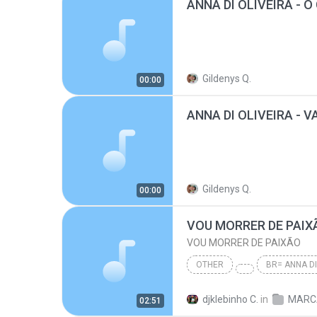
Gildenys Q.
00:00
Gildenys Q.
00:00
VOU MORRER DE PAIX
VOU MORRER DE PAIXÃO
OTHER
BR= ANNA DI
VOU MORRER DE PAIXÃO
djklebinho C.
in
02:51