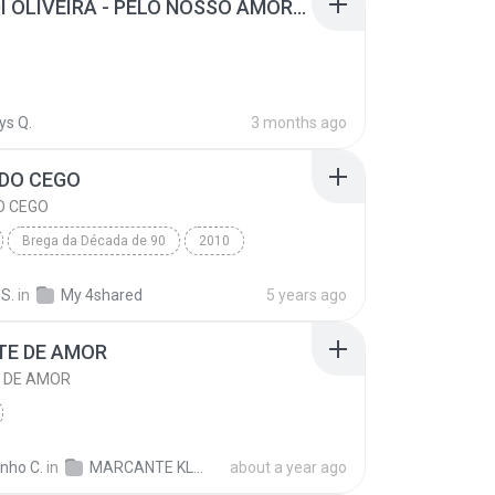
ANNA DI OLIVEIRA - PELO NOSSO AMOR###DJ GIL SHOW DE VIGIA##FILÉ##LENTA###.mp3
ys Q.
3 months ago
 DO CEGO
O CEGO
Brega da Década de 90
2010
liveira
Brega
BREGA DO CEGO
 S.
in
My 4shared
5 years ago
TE DE AMOR
 DE AMOR
inho C.
in
MARCANTE KLEBINHO 02
about a year ago