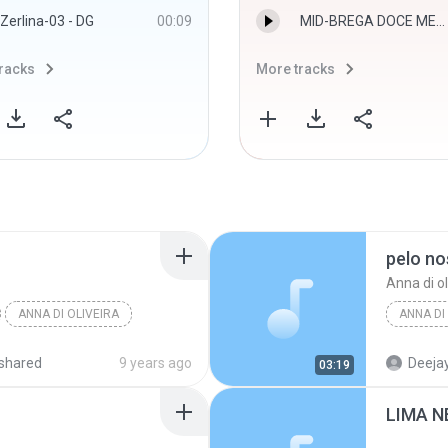
Zerlina-03 - DG
00:09
MID-BREGA DOCE MEL = TONNY BRASIL.MP3
racks
More tracks
pelo n
Anna di ol
ANNA DI OLIVEIRA
ANNA DI
shared
9 years ago
Deejay
03:19