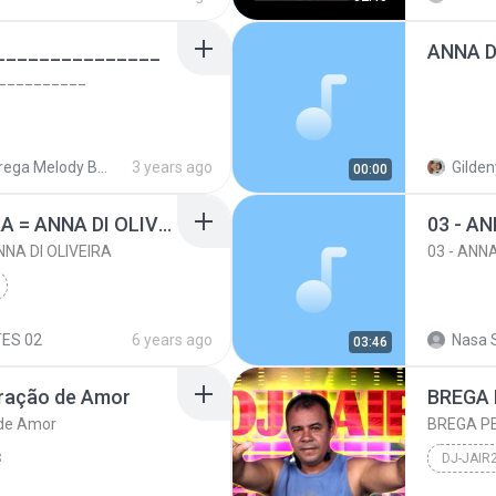
_______________
ANNA D
__________
Brega Melody BREGAÃOOOOO
3 years ago
Gilden
00:00
MID-BREGA VA EMBORA = ANNA DI OLIVEIRA
NA DI OLIVEIRA
03 - ANN
2014
ES 02
6 years ago
Nasa 
03:46
 OLIVEIRA
laração de Amor
BREGA 
 de Amor
BREGA P
DJ-JAI