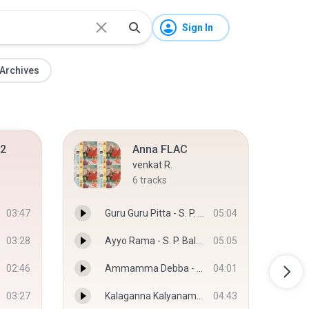
Sign In
Archives
2
Anna FLAC
venkat R.
6
tracks
03:47
Guru Guru Pitta - S. P. Balasubramanyam & Chitra
05:04
03:28
Ayyo Rama - S. P. Balasubramanyam & Chitra
05:05
02:46
Ammamma Debba - Chitra & S. P. Balasubramanyam
04:01
03:27
Kalaganna Kalyanama - Chitra
04:43