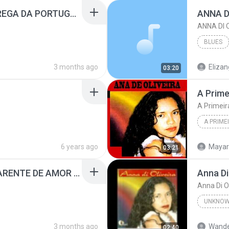
ANNA DI OLIVEIRA - BREGA DA PORTUGUESA.mp3
ANNA D
ANNA DI 
BLUES
3 months ago
Elizan
03:20
A Prime
A Primeir
A PRIME
6 years ago
Mayar
03:21
ANNA DI OLIVEIRA - CARENTE DE AMOR DJ RONY.mp3
Anna Di
Anna Di O
UNKNO
Anna Di 
3 months ago
02:40