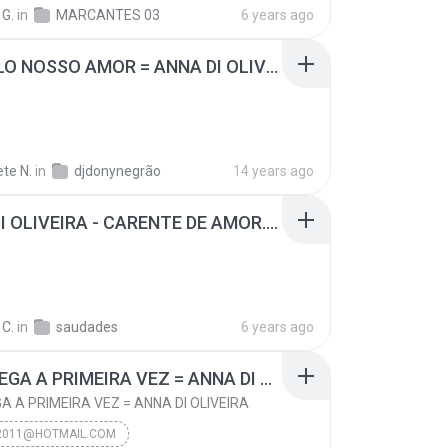
DJ JAIR DO PARÁ 9 8833-3484 CASTANHAL
 G.
in
MARCANTES 03
6 years ago
011@hotmail.com
BR= PELO NOSSO AMOR = ANNA DI OLIVEIRA.mp3
BREGA PELO NOSSO AMOR = ANNA D
te N.
in
djdonynegrão
14 years ago
ANNA DI OLIVEIRA - CARENTE DE AMOR.mp3
 C.
in
saudades
6 years ago
MID-BREGA A PRIMEIRA VEZ = ANNA DI OLIVEIRA
A A PRIMEIRA VEZ = ANNA DI OLIVEIRA
R2011@HOTMAIL.COM