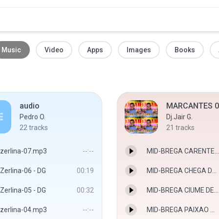
Music
Video
Apps
Images
Books
audio
MARCANTES 0
Pedro O.
Dj.Jair G.
22
tracks
21
tracks
zerlina-07.mp3
--:--
MID-BREGA CARENTE DE AMOR = ANNA DI OLIVEIRA.MP3
Zerlina-06 - DG
00:19
MID-BREGA CHEGA DE SOLIDAO = NELSINHO RODRIGUES.MP3
Zerlina-05 - DG
00:32
MID-BREGA CIUME DE MULHER = MURIEL.MP3
zerlina-04.mp3
--:--
MID-BREGA PAIXAO ADOLESCENTE = FLORESTA NATIVA.MP3