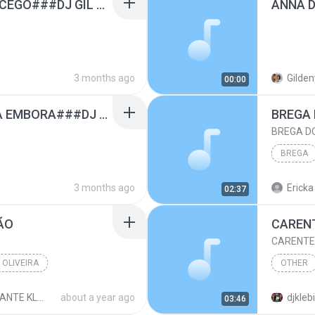
ANNA DI OLIVEIRA - O CEGO###DJ GIL SHOW DE VIGIA##FILÉ##LENTA###.mp3
3 months ago
Gilden
00:00
ANNA DI OLIVEIRA - VA EMBORA###DJ GIL SHOW DE VIGIA##FILÉ##LENTA###.mp3
BREGA
BREGA D
BREGA
Anna di o
3 months ago
Ericka
02:37
ÃO
CAREN
CARENTE
 OLIVEIRA
OTHER
Other
MARCANTE KLEBINHO 02
about a year ago
djkleb
03:46