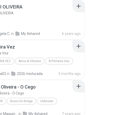
I OLIVEIRA
OLIVEIRA
gela C.
in
My 4shared
6 years ago
ira Vez
a Vez
IRA VEZ
Anna di Oliveira
A Primeira Vez
a02
in
2026 misturada
3 months ago
 Oliveira - O Cego
liveira - O Cego
WN
Bruno Do Brega
Unknown
Oliveira - O Cego
Bruno Do Brega
Wander Maquiné dos anjos
in
My 4shared
7 years ago