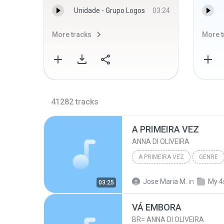
Unidade - Grupo Logos
03:24
More tracks
More t
41282
tracks
A PRIMEIRA VEZ
ANNA DI OLIVEIRA
A PRIMEIRA VEZ
GENRE
Jose Maria M.
in
My 4
03:25
VÁ EMBORA
BR= ANNA DI OLIVEIRA