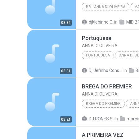
BR= ANNA DI OLIVEIRA
V
djklebinho C.
in
MID BR
03:34
Portuguesa
ANNA DI OLIVEIRA
PORTUGUESA
ANNA DI OL
Dj Jefinho Consagrado L.
in
Br
03:31
BREGA DO PREMIER
ANNA DI OLIVEIRA
BREGA DO PREMIER
ANNA
DJ.RONES S.
in
marca
03:21
A PRIMEIRA VEZ