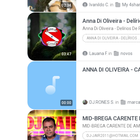
Anna di Oliveira -Declaração de Amor
Ivanildo C.
in
My 4sha
02:34
Anna Di Oliveira - Delí
Anna Di Oliveira - Delírios De
ANNA DI OLIVEIRA - DELÍRIOS 
Anna Di Oliveira - Delírios De Prazer
Lauana F.
in
novos
03:47
DJ.RONES S.
in
marca
00:00
MID-BREGA CARENTE DE AMO
DJ-JAIR2011@HOTMAIL.COM