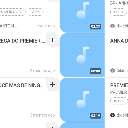
BR= ANNA
PRIMEIRA VEZ
Blues
CEGO
 KLEBINHO 02
1 year ago
djkleb
02:33
ANNA DI OLIVEIRA - BREGA DO PREMIER DJ RONY.mp3
2 months ago
Gilden
00:00
ANNA DI OLIVEIRA - VOCE MAS DE NINGUES###DJ GIL SHOW DE VIGIA##FILÉ## ( TECNO BREGA ).mp3
PREMI
PREMIER
BLUES
3 months ago
djkleb
03:19