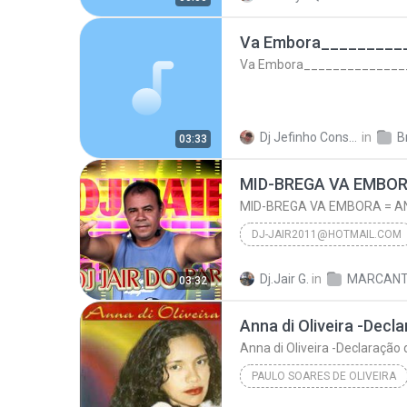
Va Embora_________
Va Embora______________
Dj Jefinho Consagrado L.
in
03:33
MID-BREGA VA EMBORA = AN
DJ-JAIR2011@HOTMAIL.COM
DJ JAIR DO PARÁ 9 8833-3484 CASTANHAL
Dj.Jair G.
in
MARCANT
03:32
MID-BREGA VA EMBORA = ANNA DI
Anna di Oliveira -Dec
dj-jair2011@hotmail.com
Anna di Oliveira -Declaração
PAULO SOARES DE OLIVEIRA