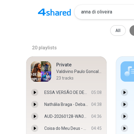
All
20
playlists
Private
Valdivino Paulo Goncalves P.
23
tracks
ESSA VERSÃO DE DEUS DE OBRAS COMPLETAS vai deixar você sem palavras_(360P) - <unknown>
05:08
Nathália Braga - Debaixo de Uma Palavra (Ao Vivo) - Nathália Braga
04:38
AUD-20260128-WA0183.m4a
04:36
Coisa do Meu Deus - Ao Vivo - Dalete Hungria, Eliã Oliveira
04:45