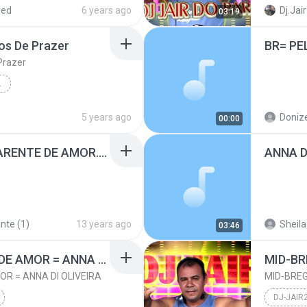
Paulo soares de oliveira
red
6 years ago
Dj.Jair
03:19
dj-jair2
rios De Prazer
 Prazer
DE PRAZER
5 years ago
Donize
00:00
ANNA DI OLIVEIRA - CARENTE DE AMOR.mp3
nte (1)
13 years ago
Sheila
03:46
MID-BREGA CARENTE DE AMOR = ANNA DI OLIVEIRA
R = ANNA DI OLIVEIRA
MID-BREG
DJ-JAI