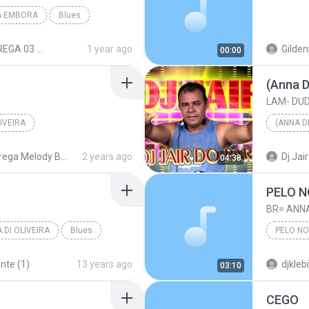
Á EMBORA
Blues
EGA 03 KC
1 year ago
Gilden
00:00
(Anna Di
LAM- DU
IVEIRA
(ANNA DI
ega Melody BREGAÃOOOOO
2 years ago
Dj.Jair
04:38
PELO 
BR= ANNA
 DI OLIVEIRA
Blues
PELO N
nte (1)
13 years ago
djkleb
03:10
CEGO