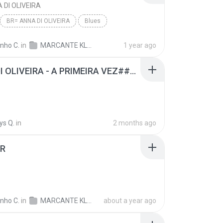
 DI OLIVEIRA
BR= ANNA DI OLIVEIRA
Blues
inho C.
in
MARCANTE KLEBINHO 02
1 year ago
ANNA DI OLIVEIRA - A PRIMEIRA VEZ###DJ GIL SHOW DE VIGIA##FILÉ##LENTA###.mp3
ys Q.
in
2 months ago
ER
inho C.
in
MARCANTE KLEBINHO 02
about a year ago