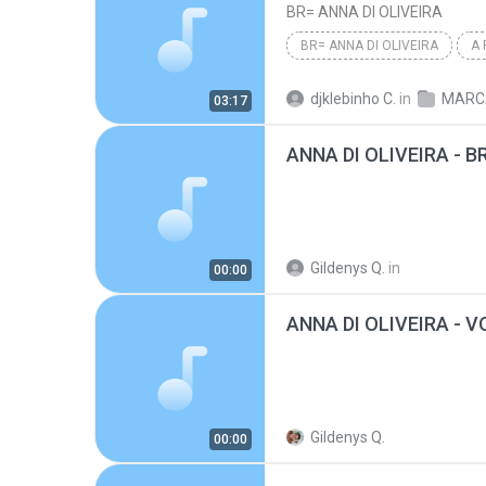
BR= ANNA DI OLIVEIRA
BR= ANNA DI OLIVEIRA
A 
djklebinho C.
in
MARCANTE
03:17
Gildenys Q.
in
00:00
Gildenys Q.
00:00