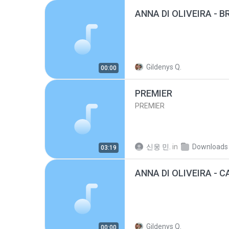
Gildenys Q.
00:00
PREMIER
PREMIER
신웅 민.
in
Downloads
03:19
Gildenys Q.
00:00