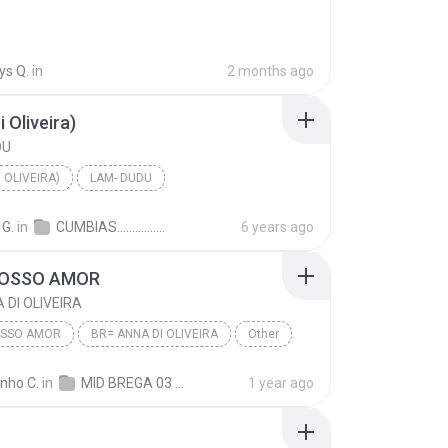
ys Q.
in
2 months ago
 Oliveira)
DU
 OLIVEIRA)
LAM- DUDU
 G.
in
CUMBIAS......................................................DJ JAIR DO PARÁ
6 years ago
NOSSO AMOR
 DI OLIVEIRA
OSSO AMOR
BR= ANNA DI OLIVEIRA
Other
inho C.
in
MID BREGA 03 KC
1 year ago