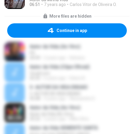
06:51
7 years ago
Carlos Vitor de Oliveira O.
More files are hidden
Continue in app
Autor da Vida (Ao Vivo)
PG
04:49
3 years ago
Adriana
Autor da Vida (Clipe Oficial)
Vocal Livre
05:35
6 years ago
Edson B.
3- AUTOR DA VIDA ENSAIO
3- AUTOR DA VIDA ENSAIO
05:08
4 years ago
Alessandra S.
Autor da Vida (Ao Vivo)
Autor da Vida (Ao Vivo)
05:22
2 years ago
Mike Silva
Autor da Vida SEMENTE SANTA