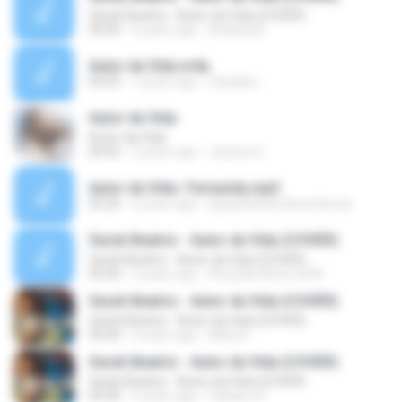
Sarah Beatriz - Autor da Vida (COVER)
05:00
6 years ago
Andreia B.
Autor da Vida.m4a
04:55
7 years ago
Claudia L.
Autor da Vida
Autor da Vida
04:55
2 years ago
Jéssica S.
Autor da Vida- Fernanda.mp3
05:26
6 years ago
Igreja Batista Boas Novas
Sarah Beatriz - Autor da Vida (COVER)
Sarah Beatriz - Autor da Vida (COVER)
05:00
5 years ago
Ana júlia Alves de M.
Sarah Beatriz - Autor da Vida (COVER)
Sarah Beatriz - Autor da Vida (COVER)
05:00
4 years ago
Nilda A.
Sarah Beatriz - Autor da Vida (COVER)
Sarah Beatriz - Autor da Vida (COVER)
05:00
5 years ago
Fabiano R.