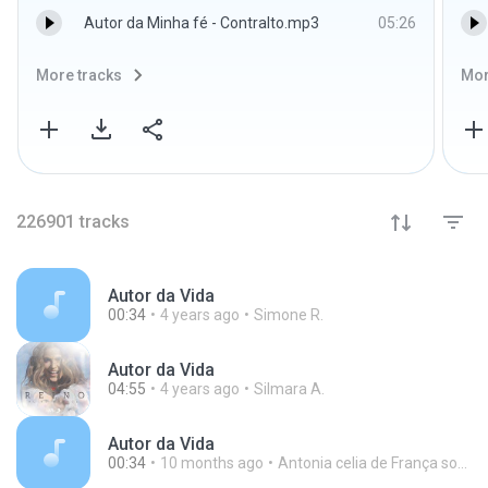
Autor da Minha fé - Contralto.mp3
05:26
More tracks
Mor
226901
tracks
Autor da Vida
00:34
4 years ago
Simone R.
Autor da Vida
04:55
4 years ago
Silmara A.
Autor da Vida
00:34
10 months ago
Antonia celia de França sousa S.