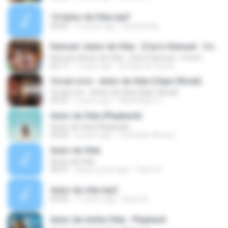
14 Autor da Vida.mp3
00:00
15 years ago
lucasandes
Kemuel | Autor da Vida - (Carro Kemuel - Cover)
Kemuel | Autor da Vida - (Carro Kemuel - Cover)
02:17
7 years ago
George de Souza
Vocal Livre - Autor da Vida (Clipe Oficial)
Vocal Livre - Autor da Vida (Clipe Oficial)
05:35
5 years ago
Washington S.
Autor da Vida (Playback)
Autor da Vida (Playback)
04:54
4 years ago
Jocineide Oliveira
Autor da Vida
Autor da Vida
04:37
about a year ago
Tykho S.
Autor da vida.mp3
04:30
11 years ago
Bruno B.
Autor da minha Vida - Playback