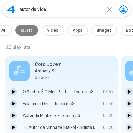
All
Music
Video
Apps
Images
Bo
20
playlists
Coro Jovem
Anthony S.
6
tracks
O Senhor É O Meu Pastor - Tenor.mp3
03:57
Falar com Deus - baixo.mp3
05:46
Autor da Minha fé - Tenor.mp3
05:26
10 Autor da Minha fé [Baixo] - Artista Desconhecido
05:26