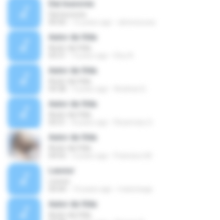
Dai louvores
Dai louvores
00:50
12 years ago
alvinosousa
Autor da Vida
Autor da Vida
05:51
9 years ago
Elcy A.
Autor da Vida
Autor da Vida
04:38
9 years ago
Andreia Q.
Autor da Vida
Autor da Vida
05:51
8 years ago
Rosemary G.
Autor da Vida
Autor da Vida
04:55
3 years ago
Francisco M.
Leonor
Leonor
04:44
14 years ago
marionega
Autor da Vida
Autor da Vida