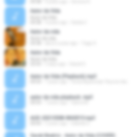
04:38
4 years ago
Simone R.
Autor da Vida
Autor da Vida
04:38
4 years ago
Danila C.
Autor da vida
Autor da vida
04:38
about a year ago
Tiago S.
Autor da Vida
Autor da Vida
03:54
5 days ago
Daniel S.
Autor da Vida (Playback).mp3
04:54
7 years ago
Sonia Aparecida Tiburcio Harmel
autor da vida playback .mp3
04:54
7 years ago
Hybria M.
AUD-20210508-WA0019.mp3
00:00
5 years ago
Isabella G.
Sarah Beatriz - Autor da Vida (COVER)