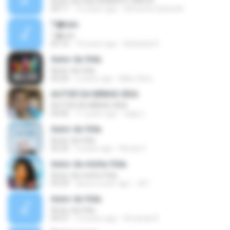
Autor da Vida SEMENTE SANTA
04:11
15 years ago
Semente Santa M.
T�tulo
T�tulo
05:16
10 years ago
Adelaida R.
Autor da Vida
Autor da Vida
05:26
2 years ago
Mike Silva
AUTOR DA MINHA VIDA
AUTOR DA MINHA VIDA
04:06
11 years ago
tiago L.
Autor da Vida
Autor da Vida
05:35
9 years ago
Renan F.
Autor da minha Vida
Autor da minha Vida
03:29
about a year ago
JEC
Autor da Vida
Autor da Vida
04:37
10 years ago
Amanda R.