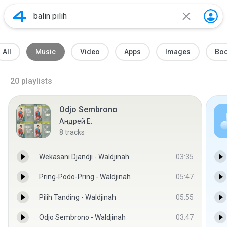
All
Music
Video
Apps
Images
Bo
20
playlists
Odjo Sembrono
Андрей Е.
8
tracks
Wekasani Djandji - Waldjinah
03:35
Pring-Podo-Pring - Waldjinah
05:47
Pilih Tanding - Waldjinah
05:55
Odjo Sembrono - Waldjinah
03:47