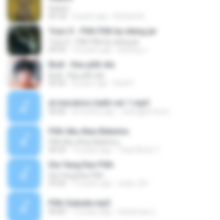
Hearts
09:18
4 years ago
Richard A.
Yoyo S - Pilih Pilih by elang jar
Yoyo S - Pilih Pilih by elang jar
04:33
10 years ago
kacung J.
Budi - Kau pilih dia
Budi - Kau pilih dia
04:36
8 years ago
Budi P.
el mecánico balín ver 1.mp3
00:00
8 months ago
oolongperfecto
Pilih Aku Atau Babemu
Pilih Aku Atau Babemu
06:43
15 years ago
Tuan Besar T.
Dia Yang Kau Pilih
Dia Yang Kau Pilih
03:56
12 years ago
zeds_501
Pilih Subada.mp3
00:00
13 years ago
Indramayu L.