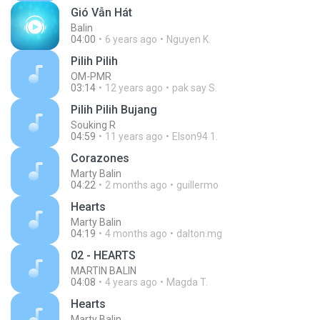
Gió Vẫn Hát
Balin
04:00
6 years ago
Nguyen K.
Pilih Pilih
OM-PMR
03:14
12 years ago
pak say S.
Pilih Pilih Bujang
Souking R
04:59
11 years ago
Elson94 1.
Corazones
Marty Balin
04:22
2 months ago
guillermo
Hearts
Marty Balin
04:19
4 months ago
dalton.mg
02 - HEARTS
MARTIN BALIN
04:08
4 years ago
Magda T.
Hearts
Marty Balin