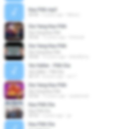
Kau Pilih.mp3
04:45
9 years ago
Maria L.
Dia Yang Kau Pilih
Dia Yang Kau Pilih
03:56
12 years ago
kfaizzal
Dia Yang Kau Pilih
Dia Yang Kau Pilih
04:00
14 years ago
linkin82my
Via Vallen - Pilih Dia
Via Vallen - Pilih Dia
05:19
8 years ago
om T.
Dia Yang Kau Pilih
Dia Yang Kau Pilih
03:56
12 years ago
aydaizwan
Kau Pilih Dia
Kau Pilih Dia
03:53
5 years ago
ija
Kau Pilih Dia