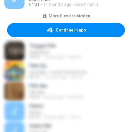
04:31
11 months ago
Ademilton D.
More files are hidden
Continue in app
Tinggal Pilih
Stela Band
04:56
7 years ago
Fiqih A.
Pilih Dia
Via Vallen - musik-mokonk.com
05:10
11 years ago
fthn B.
Pilih Aku
Pilih Aku
04:23
9 years ago
Precil A.
Hearts
Hearts
04:18
3 years ago
시은 이.
Salah Pilih