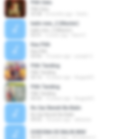
Pilih Satu
Pilih Satu
03:58
8 months ago
Dedi L.
balin new_2 (Master)
balin new_2 (Master)
03:31
6 years ago
Karol C.
Kau Pilih
Kau Pilih
04:45
10 years ago
yoseph 2.
Pilih Tanding
Pilih Tanding
05:16
10 years ago
Андрей Е.
Pilih Tanding
Pilih Tanding
05:55
10 years ago
Андрей Е.
Ro Sar Beneh Be Balin
Ro Sar Beneh Be Balin
09:55
18 years ago
akisssss
DOIDONA DE BALIN.WAV
00:04
2 years ago
ATroktom U.