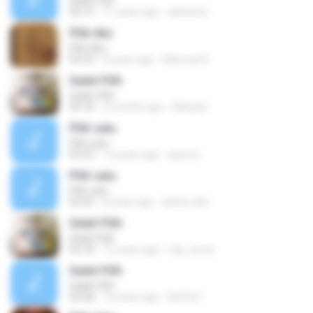
Salah Pilih
03:13
11 years ago
daniexito
Pilih Aku
Pilih Aku
04:23
8 years ago
Akhmad S.
Salah Pilih
Salah Pilih
04:18
4 months ago
Wang N.
Pilih satu
Pilih satu
03:52
13 years ago
aqnxxx
Pilih satu
Pilih satu
03:52
8 years ago
bahar udin
Salah Pilih
Salah Pilih
04:18
15 years ago
mlp_tema
Salah Pilih
Salah Pilih
04:38
14 years ago
Raffa F.