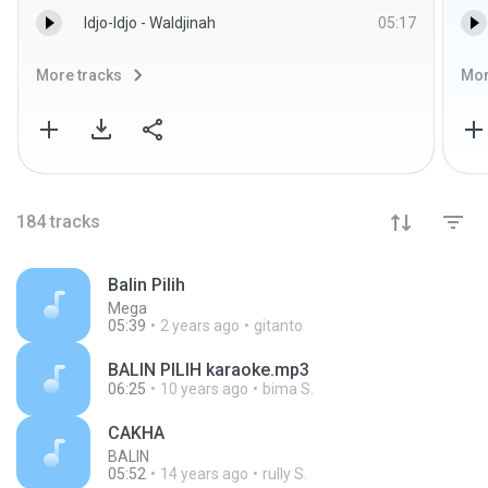
Idjo-Idjo - Waldjinah
05:17
More tracks
Mor
184
tracks
Balin Pilih
Mega
05:39
2 years ago
gitanto
BALIN PILIH karaoke.mp3
06:25
10 years ago
bima S.
CAKHA
BALIN
05:52
14 years ago
rully S.