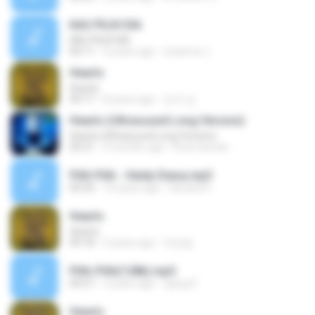
KAU PILIH DIA
KAU PILIH DIA
04:11
5 years ago
sutarma J.
Hearts
Hearts
09:17
8 years ago
강석 김.
Hearts (Ultrasound Long Version)
Hearts (Ultrasound Long Version)
05:21
2 months ago
Константин
Pilih Pilih - Heidy Diana.mp3
04:34
10 years ago
Hendra H.
Hearts
Hearts
09:18
5 years ago
박성일
Pilih-Pilih(128k).mp3
04:57
2 years ago
ujang P.
Hearts