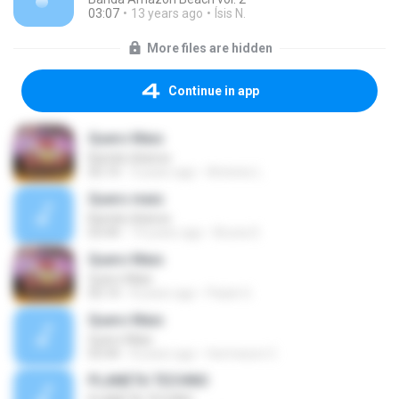
03:07
13 years ago
Ísis N.
More files are hidden
Continue in app
Quero Mais
Banda Líbanos
05:14
3 years ago
Antonio L.
Quero mais
Banda Líbanos
03:44
14 years ago
Bruna S.
Quero Mais
Quero Mais
05:14
8 years ago
Paulo G.
Quero Mais
Quero Mais
03:44
8 years ago
hermeson C.
PLANETA TECHNO