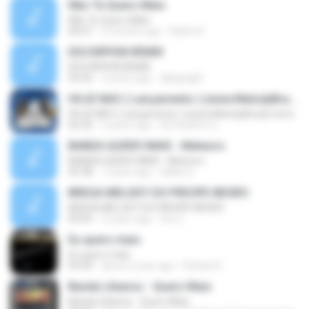
Não Te Quero Mais
Não Te Quero Mais
04:07
4 months ago
Kaline K.
ESCORPION REMIX
ESCORPION REMIX
03:32
3 years ago
djbignight
HOJE NAO ( Lançamento ) (www.MelodyBrazil.com)
HOJE NAO ( Lançamento ) (www.MelodyBrazil.com)
02:32
2 years ago
Dj Paulinho G.
BANDA QUERO MAIS - Meteoro
BANDA QUERO MAIS - Meteoro
03:38
7 years ago
dalila Q.
BREGA MELODY DO PRICIPE NEGRO
BREGA MELODY DO PRICIPE NEGRO
03:05
5 years ago
Dry C.
Eu quero mais
Eu quero mais
03:34
about a year ago
Rafael A.
Banda Líbanos - Quero Mais
Banda Líbanos - Quero Mais