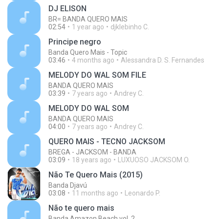
DJ ELISON
BR= BANDA QUERO MAIS
02:54
1 year ago
djklebinho C.
Principe negro
Banda Quero Mais - Topic
03:46
4 months ago
Alessandra D. S. Fernandes
MELODY DO WAL SOM FILE
BANDA QUERO MAIS
03:39
7 years ago
Andrey C.
MELODY DO WAL SOM
BANDA QUERO MAIS
04:00
7 years ago
Andrey C.
QUERO MAIS - TECNO JACKSOM
BREGA - JACKSOM - BANDA
03:09
18 years ago
LUXUOSO JACKSOM O.
Não Te Quero Mais (2015)
Banda Djavú
03:08
11 months ago
Leonardo P.
Não te quero mais
Banda Amazon Beach vol. 2