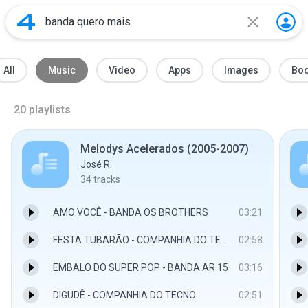
All
Music
Video
Apps
Images
Bo
20
playlists
Melodys Acelerados (2005-2007)
José R.
34
tracks
AMO VOCÊ - BANDA OS BROTHERS
03:21
FESTA TUBARÃO - COMPANHIA DO TECNO
02:58
EMBALO DO SUPER POP - BANDA AR 15
03:16
DIGUDÊ - COMPANHIA DO TECNO
02:51