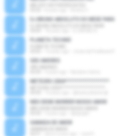
MELODY DA POROROCA FILE
03:22
8 years ago
Andrey C.
DJ BRUNO ABSOLUTO DO MEXE PARÁ
DJ BRUNO ABSOLUTO DO MEXE PARÁ
03:09
18 years ago
DJ BRUNO A.
PLANETA TECHNÔ
PLANETA TECHNÔ
03:05
13 years ago
Jonas da FreeBoard F.
SÃO AMORES
SÃO AMORES
03:29
9 years ago
Nandson Gama
METEORO 2004*********************
METEORO 2004*********************
03:43
15 years ago
@duduudobeck @.
NÃO DEIXE MORRER NOSSO AMOR
NÃO DEIXE MORRER NOSSO AMOR
03:33
3 years ago
djbignight
GAMADA DE AMOR
GAMADA DE AMOR
02:51
about a year ago
José R.