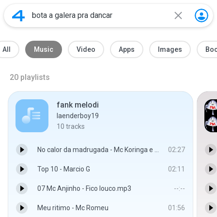
All
Music
Video
Apps
Images
Bo
20
playlists
fank melodi
laenderboy19
10
tracks
No calor da madrugada - Mc Koringa e Mc Marcelly
02:27
Top 10 - Marcio G
02:11
07 Mc Anjinho - Fico louco.mp3
--:--
Meu ritimo - Mc Romeu
01:56