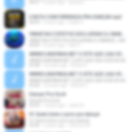
00:07
8 years ago
dj alvaro
E BOTA CONCORRENÇIA PRA DANÇAR.mp3
00:09
2 years ago
Super D.
VINHETAS E EFEITOS EXCLUSIVAS DJ MANOEL JÚNIOR O PANCADÃO DE MACAPÁ 96 99132-4115
VINHETAS E EFEITOS EXCLUSIVAS DJ MANOEL JÚNIOR O PANCADÃO DE MACAPÁ 96 99132-4115
00:09
9 years ago
Éder P.
WWW.DJRAFINHA.NET O SITE QUE LIGA VOCÊ AO MUNDO
WWW.DJRAFINHA.NET O SITE QUE LIGA VOCÊ AO MUNDO
03:38
16 years ago
Rafael S.
WWW.DJRAFINHA.NET O SITE QUE LIGA VOCÊ AO MUNDO
WWW.DJRAFINHA.NET O SITE QUE LIGA VOCÊ AO MUNDO
03:26
16 years ago
Rafael S.
Dançar Pra Você
Dançar Pra Você
02:42
7 years ago
Jeane B.
01 Quem bota o povo pra dançar
01 Quem bota o povo pra dançar
03:35
2 years ago
Jeferson W.