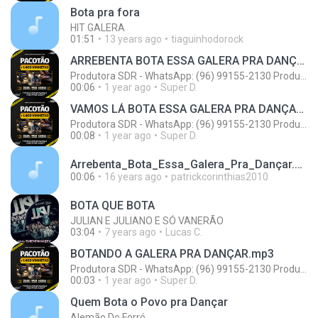
Bota pra fora
HIT GALERA
01:51
13 years ago
tiaguinhodorock
ARREBENTA BOTA ESSA GALERA PRA DANÇAR.mp3
Produtora SDR - WhatsApp: (96) 99155-2130 Produções de Vinhetas Personalizadas
00:06
1 year ago
Super D.
VAMOS LÁ BOTA ESSA GALERA PRA DANÇAR.mp3
Produtora SDR - WhatsApp: (96) 99155-2130 Produções de Vinhetas Personalizadas
00:08
1 year ago
Super D.
Arrebenta_Bota_Essa_Galera_Pra_Dançar.mp3
00:06
16 years ago
patrickcorinthias2010
BOTA QUE BOTA
JULIAN E JULIANO E SÓ VANERÃO
03:04
7 years ago
Lucas C.
BOTANDO A GALERA PRA DANÇAR.mp3
Produtora SDR - WhatsApp: (96) 99155-2130 Produções de Vinhetas Personalizadas
00:03
1 year ago
Super D.
Quem Bota o Povo pra Dançar
Alemão Do Forró