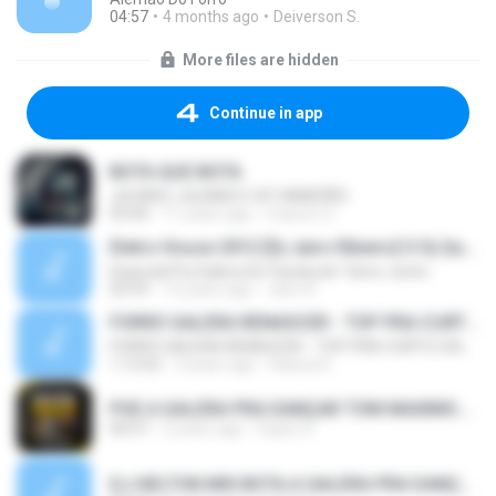
04:57
4 months ago
Deiverson S.
More files are hidden
Continue in app
BOTA QUE BOTA
JULIAN E JULIANO E SÓ VANERÃO
03:04
11 years ago
maicon O.
Eletro House 2012 [Dj Jairo Ribeiro] O Dj Que Faz a Galera Dançar - Exclusivo -.mp3
Especial Pra Galera Do Facebook-Tamo Junto-
02:59
13 years ago
Jairo R.
FORRÓ GALERA RENASCER - TOP PRA CURTI E DANÇAR
FORRÓ GALERA RENASCER - TOP PRA CURTI E DANÇAR
1:12:02
3 years ago
Raissa R.
POE A GALERA PRA DANÇAR TOM MAXIMO.mp3
00:07
2 years ago
Super D.
DJ HELTON MIX BOTA A GALERA PRA DANÇA.mp3