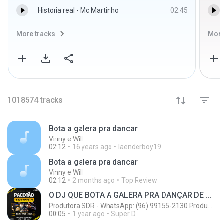
Historia real - Mc Martinho
02:45
More tracks
Mor
1018574
tracks
Bota a galera pra dancar
Vinny e Will
02:12
16 years ago
laenderboy19
Bota a galera pra dancar
Vinny e Will
02:12
2 months ago
Top Review
O DJ QUE BOTA A GALERA PRA DANÇAR DE VERDADE.mp3
Produtora SDR - WhatsApp: (96) 99155-2130 Produções de Vinhetas Personalizadas
00:05
1 year ago
Super D.