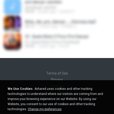
prá dançar carimbó
prá dançar carimbó
02:54
3 years ago
Ivanete O.
Bota_ele_pra_dançar_-_Decrazy.mp3
02:12
15 years ago
Vindias G.
01. Quem Bota O Povo Pra Dançar
01. Quem Bota O Povo Pra Dançar
03:35
7 years ago
Ires M.
Terms of Use
Privacy
Support
We Use Cookies.
4shared uses cookies and other tracking
Do not sell my personal information
technologies to understand where our visitors are coming from and
Do not share my personal information
improve your browsing experience on our Website. By using our
Website, you consent to our use of cookies and other tracking
technologies.
Change my preferences