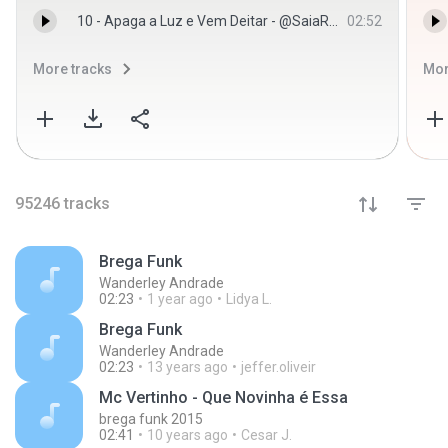
10 - Apaga a Luz e Vem Deitar - @SaiaRodada - Saia Rodada
02:52
More tracks
Mor
95246
tracks
Brega Funk
Wanderley Andrade
02:23
1 year ago
Lidya L.
Brega Funk
Wanderley Andrade
02:23
13 years ago
jeffer.oliveir
Mc Vertinho - Que Novinha é Essa
brega funk 2015
02:41
10 years ago
Cesar J.