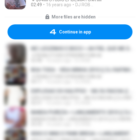
02:49
16 years ago
DJ ROB ..
More files are hidden
Continue in app
MC LEOZINHO E BOCO = AH FIEL QUE ME DEIXOU (( DJ RAFINHA E DJ ROOB DAS GATAS .FONE 9138-0679 ))
·#·$04ilili STUDIO EPIDEMIA FUNK ilili
02:48
16 years ago
DJ ROB ..
BOA TODA - VIDA MINHA 2010 (( DJ RAFINHA E DJ ROOB DAS GATAS .FONE 9138-0679 ))
·#·$04ilili STUDIO EPIDEMIA FUNK ilili
04:11
16 years ago
DJ ROB ..
EXPLOSAO DO KALYPSO - VAI OU RACHA (( DJ RAFINHA E DJ ROOB DAS GATAS .FONE 9138-0679 ))
EXPLOSAO DO KALYPSO - VAI OU RACHA (( DJ RAFINHA E DJ ROOB DAS GATAS .FONE 9138-0679 ))
02:51
16 years ago
DJ ROB ..
BANDA PUREZA = LANÇAMENTO 2010 (( DJ RAFINHA E DJ ROOB DAS GATAS .FONE 9138-0679 ))
BANDA PUREZA = LANÇAMENTO 2010 (( DJ RAFINHA E DJ ROOB DAS GATAS .FONE 9138-0679 ))
03:33
16 years ago
DJ ROB ..
KEKO E NINO E PANK BREGA = LANÇAMENTO 2010 (( DJ RAFINHA E DJ ROOB DAS GATAS .FONE 9138-0679 ))