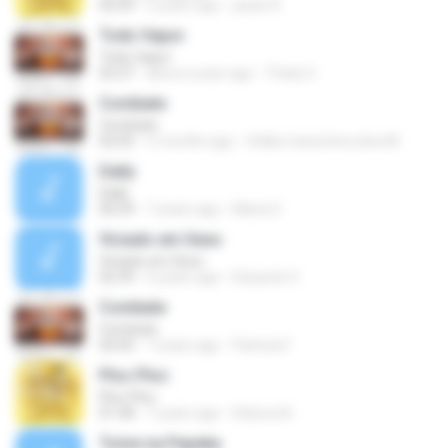
02:09
2 years ago
paulo R.
Todo Vapor
Todo Vapor
02:27
about a year ago
Thaty G.
Combate
Combate
02:05
5 months ago
thália maria lima silva M.
Dally
Dally
00:29
7 years ago
Maria S.
Viciado em Sexo
Viciado em Sexo
02:39
6 years ago
Eduardo S.
Combate
Combate
02:05
7 years ago
Patricia F.
Ploc Ploc
Ploc Ploc
01:58
7 years ago
Debora N.
Tome na Pepeka