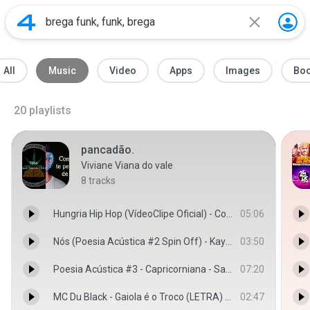
All
Music
Video
Apps
Images
Bo
20
playlists
pancadão.
Viviane Viana do vale
8
tracks
Hungria Hip Hop (VídeoClipe Oficial) - Coração de Aço
05:06
Nós (Poesia Acústica #2 Spin Off) - Kayuá/Maria/Tiago Mac
03:50
Poesia Acústica #3 - Capricorniana - Sant | Tiago - PineappleStormTV
07:20
MC Du Black - Gaiola é o Troco (LETRA) @joaodarge - RhanyChannelTM
02:47