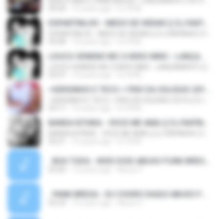
KEKO E NINO E PANK BREGA = LANÇAMENTO 2010 (( DJ RAFINHA E DJ ROOB DAS GATAS .FONE 9138-0679 ))
04:04
16 years ago
DJ ROB ..
ESPARTINLHO - MEDO DE HERAR (( DJ RAFINHA E DJ ROOB DAS GATAS .FONE 9138-0679 ))
ESPARTINLHO - MEDO DE HERAR (( DJ RAFINHA E DJ ROOB DAS GATAS .FONE 9138-0679 ))
03:58
16 years ago
DJ ROB ..
LOUCO VENENO MC.S KEKO NINO - LANÇAMENTO (( DJ RAFINHA E DJ ROOB DAS GATAS .FONE 9138-0679 ))
LOUCO VENENO MC.S KEKO NINO - LANÇAMENTO (( DJ RAFINHA E DJ ROOB DAS GATAS .FONE 9138-0679 ))
03:07
16 years ago
DJ ROB ..
=SERGINHO E TECO = FRIO DA SOLIDAO 2010 (( DJ RAFINHA E DJ ROOB DAS GATAS .FONE 9138-0679 ))
=SERGINHO E TECO = FRIO DA SOLIDAO 2010 (( DJ RAFINHA E DJ ROOB DAS GATAS .FONE 9138-0679 ))
03:11
16 years ago
DJ ROB ..
BANDA KITARA - VOCE ME AMA (( DJ RAFINHA E DJ ROOB DAS GATAS .FONE 9138-0679 ))
BANDA KITARA - VOCE ME AMA (( DJ RAFINHA E DJ ROOB DAS GATAS .FONE 9138-0679 ))
03:21
16 years ago
DJ ROB ..
. BOA TODA - NÓIS DOIS ABUSO FUNK BREGA)).mp3
03:40
15 years ago
Abuso F.
. PANK BREGA - EU CHORO DAQUI ABUSO FUNK BREGA)).mp3
02:54
15 years ago
Abuso F.