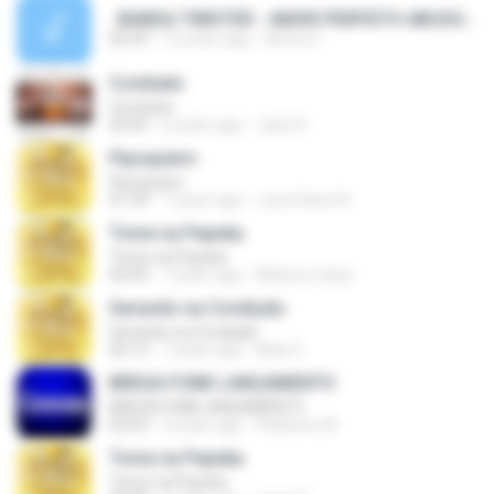
. BANDA TWISTER - AMOR PERFEITO ABUSO FUNK BREGA)).mp3
02:59
15 years ago
Abuso F.
Combate
Combate
02:05
6 years ago
Jean R.
Pipoqueiro
Pipoqueiro
01:34
7 years ago
Jose Edson B.
Tome na Pepeka
Tome na Pepeka
02:09
7 years ago
Mateus Carijo
Gerando na Condição
Gerando na Condição
02:12
7 years ago
Niely S.
BREGA FUNK LANÇAMENTO
BREGA FUNK LANÇAMENTO
02:03
4 years ago
thalisson M.
Tome na Pepeka
Tome na Pepeka