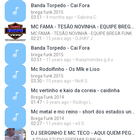
Banda Torpedo - Cai Fora
brega funk 2015
03:51
4 months ago
Sabrina C.
MC FAMA - TESÃO NOVINHA - EQUIPE BREGA FUNK
MC FAMA - TESÃO NOVINHA - EQUIPE BREGA FUNK
02:21
15 years ago
DJHAY J.
Banda Torpedo - Cai Fora
brega funk 2015
03:51
11 years ago
thaaymendes.g.d.u
Mc Rodolfinho - Os Mlk e Liso
brega funk 2015
03:30
10 years ago
NicK S.
Mc vertinho e kaio da coreia - caidinha
Brega Funk 2014
01:47
3 years ago
Rodrigo L.
Mc metal e mc reino - short dos estados unidos
Brega Funk 2014
02:27
11 years ago
ed S.
DJ SERGINHO E MC TECO - AQUI QUEM PEGA E NOS (( DJ RAFINHA E DJ ROOB DAS GATAS .FONE 9138-0679 ))
·#·$04ilili STUDIO EPIDEMIA FUNK ilili