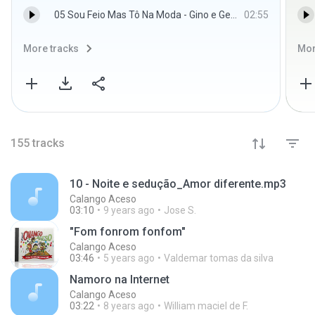
05 Sou Feio Mas Tô Na Moda - Gino e Geno
02:55
More tracks
Mor
155
tracks
10 - Noite e sedução_Amor diferente.mp3
Calango Aceso
03:10
9 years ago
Jose S.
"Fom fonrom fonfom"
Calango Aceso
03:46
5 years ago
Valdemar tomas da silva
Namoro na Internet
Calango Aceso
03:22
8 years ago
William maciel de F.