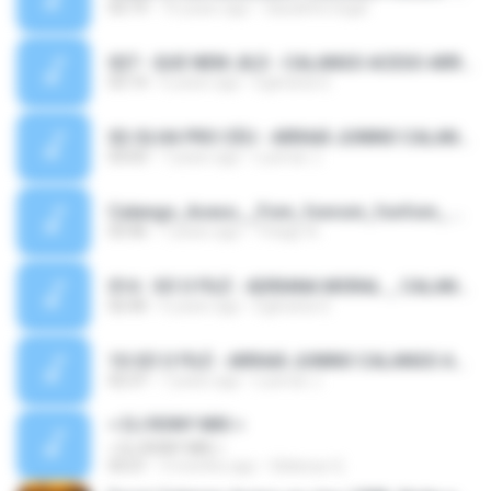
03:19
10 years ago
claudinho.legal
027 - QUE NEM JILÓ - CALANGO ACESO ARRAIÁ 2019.mp3
03:14
6 years ago
Egilvania S.
02-OLHA PRO CÉU - ARRAIÁ JUNINO CALANGO ACESO.mp3
03:03
7 years ago
Lusmar J.
Calango_Aceso__Fom_fonrom_fonfom_.m4a
03:46
7 years ago
Thiago A.
014 - SÓ O FILÉ - ADRIANA MORAL _ CALANGO ACESO.mp3
02:40
6 years ago
Egilvania S.
10-SÓ O FILÉ - ARRAIÁ JUNINO CALANGO ACESO.mp3
02:37
7 years ago
Lusmar J.
< DJ RONY MIX >
< DJ RONY MIX >
03:21
3 months ago
Gildenys Q.