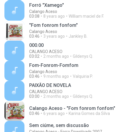
Forró "Xamego"
Calango Aceso
03:08
8 years ago
William maciel de F.
"Fom fonrom fonfom"
Calango Aceso
03:46
3 years ago
Jankley B.
000.00
CALANGO ACESO
03:02
2 months ago
Gildenys Q.
Fom-Fonrom-Fomfom
Calango Aceso
03:46
9 months ago
Valquiria P.
PAIXÃO DE NOVELA
CALANGO ACESO
03:00
2 months ago
Gildenys Q.
Calango Aceso - "Fom fonrom fonfom"
03:46
6 years ago
Karina Gomes da Silva
Sem ciúme, sem discussão
Calango Aceso - Forro Downloads 2007