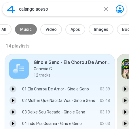
All
Music
Video
Apps
Images
Bo
14
playlists
Gino e Geno - Ela Chorou De Amor - 2002 cod 6295
Genesio C.
12
tracks
01 Ela Chorou De Amor - Gino e Geno
03:39
02 Mulher Que Não Dá Voa - Gino e Geno
03:48
03 Deixe Seu Recado - Gino e Geno
03:19
04 Indo Pra Goiânia - Gino e Geno
03:03