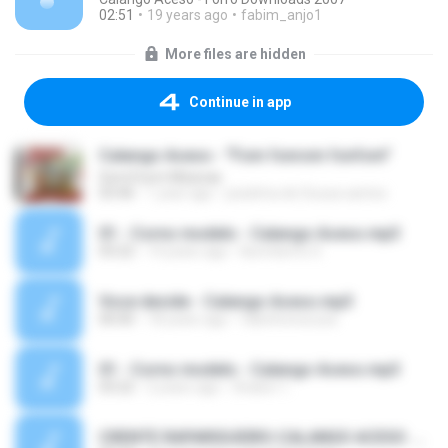
02:51
19 years ago
fabim_anjo1
More files are hidden
Continue in app
Calango Aceso - "Fom fonrom fonfom"
SomZoom Músicas
03:46
1 year ago
josielma de Sousa santos
01 - Corno modelo - Calango Aceso.mp3
03:22
14 years ago
Ilsomberto S.
Voce decide - Calango Aceso.mp3
00:00
18 years ago
fabinhonsouza
01 - Corno modelo - Calango Aceso.mp3
03:22
2 years ago
Shalon 1.
CRENTE RAPARIGUEIRO-CALANGO ACESO .mp3