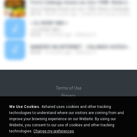
Forró Calango Aceso ao vivo 1998- Noite e Sedução/Amor Diferente
Forró Calango Aceso ao vivo 1998- Noite e Sedução/Amor Diferente
03:10
about a year ago
josielma de Sousa santos
< DJ RONY MIX >
< DJ RONY MIX >
03:22
3 months ago
Gildenys Q.
NAMORO NA INTERNET - CALANGO ACESO== DJ GIL SHOW DE VIGIA###( X0TE) LENTO####.mp3
00:00
3 months ago
Gildenys Q.
Terms of Use
Privacy
Support
We Use Cookies.
4shared uses cookies and other tracking
Do not sell my personal information
technologies to understand where our visitors are coming from and
Do not share my personal information
improve your browsing experience on our Website. By using our
Website, you consent to our use of cookies and other tracking
technologies.
Change my preferences