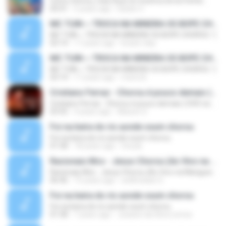
Como chorou, mas Deus te mostrou lá na frente...
05:01
5 years ago
Danilo V.
MC TUIN ~ TROCA NA MINEIRA OS BOPE CHOROU :'(
MC TUIN ~ TROCA NA MINEIRA OS BOPE CHOROU :'(
03:14
17 years ago
bracin-dop
MC TUIN ~ TROCA NA MINEIRA OS BOPE CHOROU :'(
MC TUIN ~ TROCA NA MINEIRA OS BOPE CHOROU :'(
03:14
17 years ago
meno B.
Cristiano Ferraz - Chorou é pouco demais ( DVD na unha )
Cristiano Ferraz - Chorou é pouco demais ( DVD na unha )
03:55
4 years ago
Alisson S.
Foi na beira do rio aonde oxum chorou
Foi na beira do rio aonde oxum chorou
01:58
18 years ago
Ursula
Racionais Mcs - Jesus Chorou (Ao Vivo na Mangueira)
Racionais Mcs - Jesus Chorou (Ao Vivo na Mangueira)
06:46
15 years ago
wellnnatan S.
Foi na beira do rio aonde oxum chorou
Foi na beira do rio aonde oxum chorou
01:58
7 years ago
Josiane da Silva Lemos