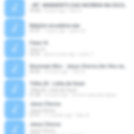
- MT -MAMAENTO-DAS-NOVINHA-NA-ESCADARIA-DA-FVL {DJ JV DE VV E BORÓ DO SD} 2079.mp3
05:08
8 years ago
Kaio A.
Babylon escadaria.wav
01:01
7 years ago
pedro M.
Faixa 16
Faixa 16
03:25
about a year ago
junior T.
Racionais Mcs - Jesus Chorou (Ao Vivo na Mangueira) (sem o 'pastor').mp3
06:46
10 years ago
Vitor N.
Trilha 20 - Linha de Oxum
Trilha 20 - Linha de Oxum
01:58
14 years ago
terreiro.casa.das.aguas
Jesus Chorou
Jesus Chorou
07:51
11 months ago
Ellen A.
Jesus Chorou
Jesus Chorou