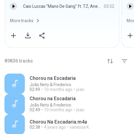
Caio Luccas "Mano De Gang" ft. TZ, Anezzi (Prod.Dallass x Honaiser) - Caio Luccas
03:52
More tracks
Mor
89836
tracks
Chorou na Escadaria
João Neto & Frederico
02:49
10 months ago
joao
Chorou na Escadaria
João Neto & Frederico
02:49
10 months ago
joao
Chorou Na Escadaria.m4a
02:38
4 years ago
vanessa K.