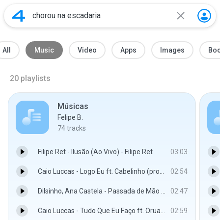
All
Music
Video
Apps
Images
Bo
20
playlists
Músicas
Felipe B.
74
tracks
Filipe Ret - Ilusão (Ao Vivo) - Filipe Ret
03:03
Caio Luccas - Logo Eu ft. Cabelinho (prod. Palma, meLLo) - Caio Luccas
02:54
Dilsinho, Ana Castela - Passada de Mão (Ao Vivo) - DilsinhoVEVO
02:47
Caio Luccas - Tudo Que Eu Faço ft. Oruam (prod. Mozin, Tkd) - Caio Luccas
02:59