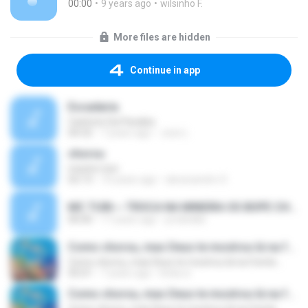
00:00
9 years ago
wilsinho F.
More files are hidden
Continue in app
Escadaria
Canhoto Da Paraiba
04:32
7 years ago
Jose L.
chorou
mestre toni
02:13
10 years ago
alexssandro S.
MC TUIN ~ TROCA NA MINEIRA OS BOPE CHOROU.mp3
00:00
17 years ago
proibidão
Como chorou, mas Deus te mostrou lá na frente...
Como chorou, mas Deus te mostrou lá na frente...
05:01
7 years ago
linda zi
Como chorou, mas Deus te mostrou lá na frente...