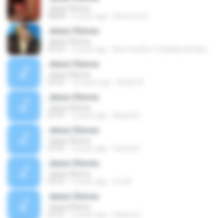
Jesus Chorou
08:59
2 years ago
Deiverson F.
Jesus Chorou
Jesus Chorou
07:51
3 years ago
Ana Caroline Trindade da Silva
Jesus Chorou
Jesus Chorou
07:51
10 years ago
Arildo W.
Jesus Chorou
Jesus Chorou
07:51
3 years ago
Rayan B.
Jesus Chorou
Jesus Chorou
07:51
2 years ago
Carlos B.
Jesus Chorou
Jesus Chorou
07:51
2 years ago
Cts M.
Jesus Chorou
Jesus Chorou
07:51
2 years ago
Halana R.