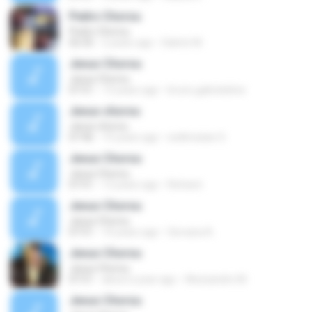
Pedro Chorou
Pedro Chorou
02:35
2 years ago
Dalmir M.
Jesus Chorou
Jesus Chorou
07:51
13 years ago
bruno.gabrielsilva
Jesus chorou
Jesus chorou
07:46
15 years ago
wellnnatan S.
Jesus Chorou
Jesus Chorou
07:51
12 years ago
Richard .
Jesus Chorou
Jesus Chorou
07:51
10 years ago
Giovana A.
Jesus Chorou
Jesus Chorou
07:51
about a year ago
Alexsandro M.
Jesus Chorou