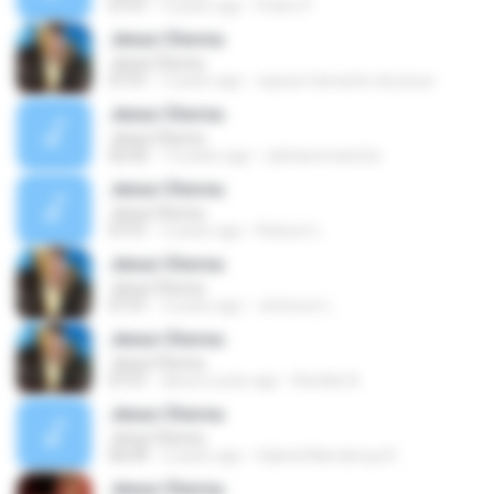
07:51
3 years ago
Pedro P.
Jesus Chorou
Jesus Chorou
07:51
3 years ago
rayssa Camacho de jesus
Jesus Chorou
Jesus Chorou
02:50
13 years ago
salvianomancha
Jesus Chorou
Jesus Chorou
07:51
2 years ago
Robson L.
Jesus Chorou
Jesus Chorou
07:51
2 years ago
Jeferson L.
Jesus Chorou
Jesus Chorou
07:51
about a year ago
Renildo N.
Jesus Chorou
Jesus Chorou
06:49
2 years ago
Gabriel Mendonça R.
Jesus Chorou