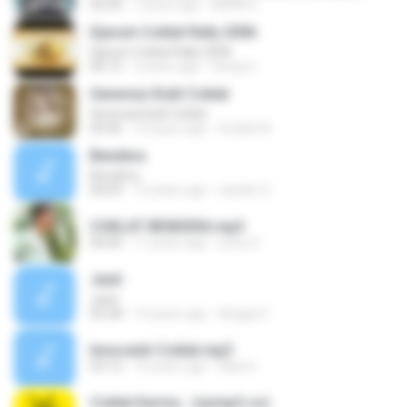
02:30
7 years ago
AM98 G.
Djarum Coklat Rally 2006
Djarum Coklat Rally 2006
00:15
3 years ago
Soegi S.
Generasi Kulit Coklat
Generasi Kulit Coklat
04:46
10 years ago
Socket N.
Bendera
Bendera
04:09
12 years ago
sander S.
COKLAT BENDERA.mp3
00:00
11 years ago
yed,s S.
Jauh
Jauh
05:28
14 years ago
Angga S.
Innocenti-Coklat.mp3
03:12
15 years ago
Warmi
Coklat Karma - (azmp3.co)