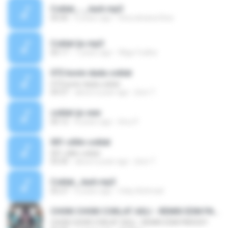
Coklat_-_Jauh.mp3
00:00
6 years ago
Dina alviana Dina
Coklat Ijo.mp3
00:17
7 years ago
Wiga Yudha
072 konin dada coklat
072 konin dada coklat
04:37
about a year ago
jhon T.
coklat ijo.wav
00:12
8 years ago
ilmu P.
001 cililin coklat
001 cililin coklat
05:00
about a year ago
jhon T.
Coklat_Jauh.mp3
05:27
6 years ago
Oxky Achmad
CHOKI CHOKI COKLAT ASLI - REMIX EDM PARODY
CHOKI CHOKI COKLAT ASLI - REMIX EDM PARODY