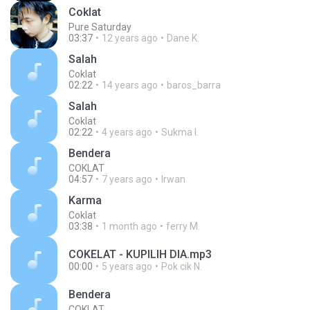
Coklat
Pure Saturday
03:37
12 years ago
Dane K.
Salah
Coklat
02:22
14 years ago
baros_barra
Salah
Coklat
02:22
4 years ago
Sukma I.
Bendera
COKLAT
04:57
7 years ago
Irwan
Karma
Coklat
03:38
1 month ago
ferry M.
COKELAT - KUPILIH DIA.mp3
00:00
5 years ago
Pok cik N.
Bendera
COKLAT