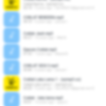
Coklat Karma - (azmp3.co)
02:14
9 years ago
farrel90210@gmail.com K.
COKLAT BENDERA.mp3
04:10
6 years ago
yanuar I.
Coklat-Jauh.mp3
05:27
10 years ago
Widi A.
Djarum Coklat.mp3
01:53
7 years ago
Masuk B.
COKLAT SEGI 3.mp3
03:46
6 years ago
yanuar I.
Coklat Luka Lama 1 - (azmp3.co)
Coklat Luka Lama 1 - (azmp3.co)
03:23
9 years ago
farrel90210@gmail.com K.
Coklat - luka lama.mp3
03:01
14 years ago
upay S.