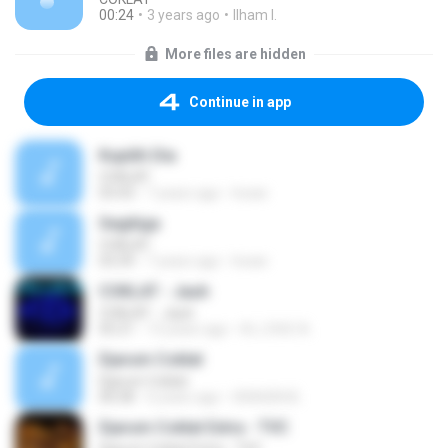
00:24
3 years ago
Ilham I.
More files are hidden
Continue in app
Kupilih Dia
COKLAT
03:43
7 years ago
Irwan
Segitiga
COKLAT
03:39
7 years ago
Irwan
COKLAT - Jauh
COKLAT - Jauh
05:21
13 years ago
A.L.O.N.E A.
Djarum Coklat
Djarum Coklat
00:58
6 years ago
HDAGEN B.
Djarum Coklat Extra - TVC