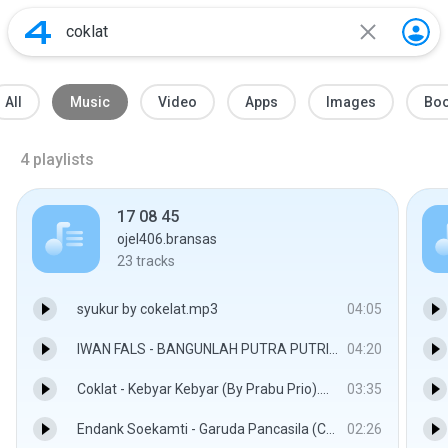
All
Music
Video
Apps
Images
Bo
4
playlists
17 08 45
ojel406.bransas
23
tracks
syukur by cokelat.mp3
04:05
IWAN FALS - BANGUNLAH PUTRA PUTRI IBU PERTIWI (LIRIK).mp3
04:20
Coklat - Kebyar Kebyar (By Prabu Prio).mp3
03:35
Endank Soekamti - Garuda Pancasila (Cover Video).mp3
02:26