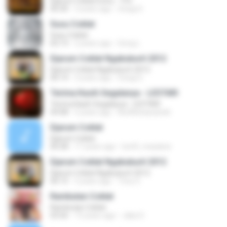
Djarum Coklat Extra - TVC
00:30
3 years ago
Soegi S.
Susu Coklat
Susu Coklat
02:13
2 years ago
Gong L.
Djarum Coklat Ngabuburit 2012
Djarum Coklat Ngabuburit 2012
00:14
3 years ago
Soegi S.
Terima Kasih Segalanya - LESTARI
Terima Kasih Segalanya - LESTARI
04:08
5 years ago
NurMuhassanah
Djarum Coklat
Djarum Coklat
00:58
17 years ago
loetfi_maulana
Djarum Coklat Ngabuburit 2012
Djarum Coklat Ngabuburit 2012
00:15
5 years ago
Tony S.
Rambutan Coklat
Rambutan Coklat
03:56
13 years ago
Jaka S.