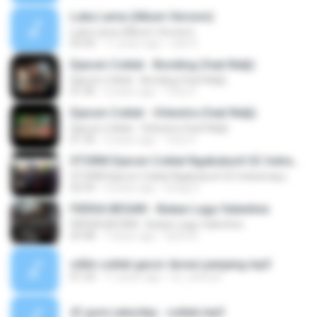
Luka Lama (Album Version)
Luka Lama (Album Version)
03:54
11 years ago
rizki S.
Djarum Coklat - Bonding (feat Nidji)
Djarum Coklat - Bonding (feat Nidji)
01:00
5 years ago
Tony S.
Djarum Coklat - Orkestra (feat Nidji)
Djarum Coklat - Orkestra (feat Nidji)
01:30
5 years ago
Tony S.
STORM Djarum Coklat Ngabuburit SC Indramayu
STORM Djarum Coklat Ngabuburit SC Indramayu
02:54
3 years ago
Soegi S.
FIERSA BESARI - Bukan Lagu Valentine
FIERSA BESARI - Bukan Lagu Valentine
03:48
7 years ago
Syifa A.
cililin coklat gacor durasi panjang.mp3
01:24
11 years ago
rix_cwitcuit
41 pure saturday - coklat.mp3