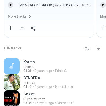
TANAH AIR INDONESIA ( COVER BY SABYAN ).mp3
01:59
More tracks
Mor
106
tracks
Karma
Coklat
03:38
9 years ago
Edhie S.
BENDERA
COKLAT
04:10
9 years ago
Ibenk Junior
Coklat
Pure Saturday
03:38
16 years ago
Diamond C.