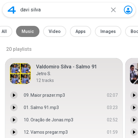
All
Music
Video
Apps
Images
Bo
20
playlists
Valdomiro Silva - Salmo 91
Jetro S.
12
tracks
09. Maior prazer.mp3
02:07
01. Salmo 91.mp3
03:23
10. Oração de Jonas.mp3
02:52
12. Vamos pregar.mp3
01:59