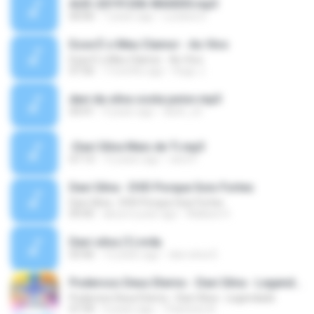
AUD-20191206-WA0030.mp3
00:00
7 years ago
Luciana S.
Esse É o Meu Clamor - Ao Vivo
Esse É o Meu Clamor - Ao Vivo
07:56
7 months ago
Hugo J.
davi da silva costa junior.mp3
04:41
9 years ago
deeh_x3
-Davi Silva Mais de Ti.mp3
07:13
12 years ago
carol F.
Davi Silva - DVD Porque Sois Fortes
Davi Silva - DVD Porque Sois Fortes
09:45
about a year ago
Wallace H.
Davi silva (1).m4a
03:46
12 years ago
davi silva D.
Poderoso Deus Eterno - Davi Silva - Legendado
Poderoso Deus Eterno - Davi Silva - Legendado
07:39
4 years ago
Thamires N.