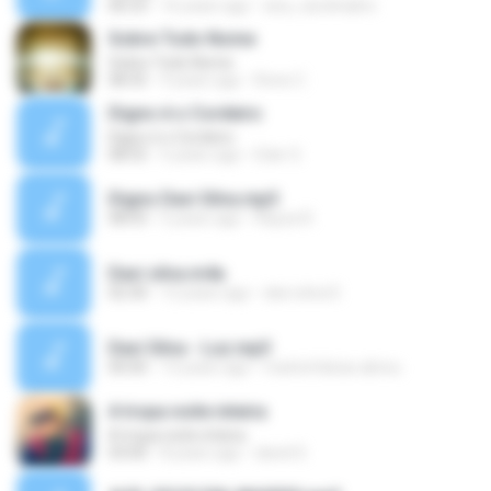
06:53
16 years ago
ana_carolinabrs
Sobre Todo Nome
Sobre Todo Nome
08:35
9 years ago
Rone C.
Digno é o Cordeiro
Digno é o Cordeiro
08:55
5 years ago
Eder S.
Digno Davi Silva.mp3
08:03
5 years ago
Rayza R.
Davi silva.m4a
02:30
12 years ago
davi silva D.
Davi Silva - Luz.mp3
00:00
13 years ago
marlonfalcao.abreu
A tropa noite inteira
A tropa noite inteira
03:00
8 years ago
david S.