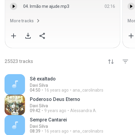
04. Irmão me ajude.mp3
02:16
More tracks
Mor
25523
tracks
Sê exaltado
Davi Silva
04:50
16 years ago
ana_carolinabrs
Poderoso Deus Eterno
Davi Silva
09:42
9 years ago
Alessandra A.
Sempre Cantarei
Davi Silva
08:39
16 years ago
ana_carolinabrs