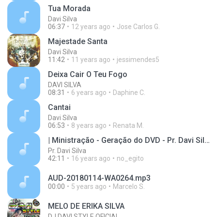
Tua Morada
Davi Silva
06:37
12 years ago
Jose Carlos G.
Majestade Santa
Davi Silva
11:42
11 years ago
jessimendes5
Deixa Cair O Teu Fogo
DAVI SILVA
08:31
6 years ago
Daphine C.
Cantai
Davi Silva
06:53
8 years ago
Renata M.
| Ministração - Geração do DVD - Pr. Davi Silva *\o/* |
Pr. Davi Silva
42:11
16 years ago
no_egito
AUD-20180114-WA0264.mp3
00:00
5 years ago
Marcelo S.
MELO DE ERIKA SILVA
DJ DAVI STYLE OFICIAL