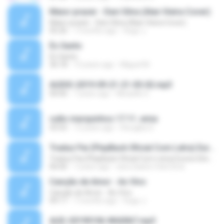
Maior prazer - Davi Silva (Alan Vieira Cover)
Maior prazer - Davi Silva (Alan Vieira Cover)
05:26
7 months ago
Hugo J.
És Santo
És Santo
36:18
13 years ago
Miguel M.
AUDIO-2019-09-21-21-05-02.mp3
00:00
7 years ago
Micaelle G.
culto marquinhos 17.11..wma
43:55
13 years ago
Diouglas D.
Traduz Pai (PlayBack Oficial Com Letra) Eurice Diniz (Part. Sarah Farias)
Traduz Pai (PlayBack Oficial Com Letra) Eurice Diniz (Part. Sarah Farias)
06:06
7 years ago
sara taiane melo lima
Canção de Amor - Ao Vivo
Canção de Amor - Ao Vivo
09:17
7 months ago
Hugo J.
AUD-20190106-WA0067.mp3