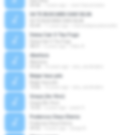
Davi Silva
09:46
7 years ago
José Vasconcelos
04 TE BUSCAREI-DAVI SILVA
04 TE BUSCAREI-DAVI SILVA
05:44
11 years ago
marciodejesusbenedito
Deixa Cair O Teu Fogo
Deixa Cair O Teu Fogo
08:31
6 years ago
Fabio A.
Abertura
Abertura
03:28
16 years ago
ana_carolinabrs
Beijar teus pés
Beijar teus pés
10:06
16 years ago
ana_carolinabrs
Graça (Ao Vivo)
Graça (Ao Vivo)
10:32
2 years ago
paulo S.
Poderoso Deus Eterno
Poderoso Deus Eterno
09:42
9 years ago
Dyego B.