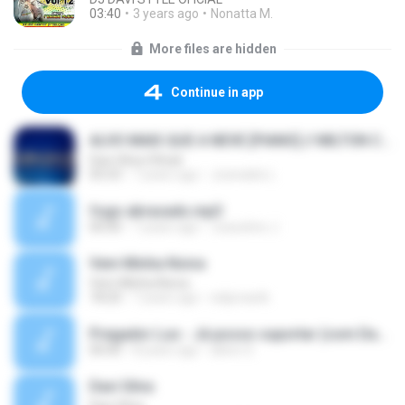
03:40
3 years ago
Nonatta M.
More files are hidden
Continue in app
ALVO MAIS QUE A NEVE [PIANO] // MILTON CARDOSO //
Davi Silva Oficial
05:53
7 years ago
Josinaldo L.
fogo abrasado.mp3
00:00
7 years ago
Joaosilvio J.
Vem Minha Noiva
Vem Minha Noiva
18:20
7 years ago
edijonastk
Pregador Luo - Já posso suportar (com Davi Sacer d(MP3_128K).mp3
00:00
8 years ago
ailton S.
Davi Silva