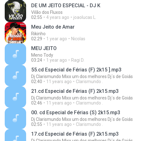
DE UM JEITO ESPECIAL - DJ K
Vilão dos Fluxos
02:55
4 years ago
joaolucas L.
Meu Jeito de Amar
Rikinho
02:29
1 year ago
Nicolas
MEU JEITO
Meno Tody
03:24
1 year ago
Ragi D.
55.cd Especial de Férias (F) 2k15 ].mp3
Dj Clarismundo Mixx um dos melhores Dj´s de Goiás
02:40
11 years ago
Clarismundo .
21.cd Especial de Férias (F) 2k15.mp3
Dj Clarismundo Mixx um dos melhores Dj´s de Goiás
02:46
11 years ago
Clarismundo .
00. cd Especial de Férias (S) 2k15.mp3
Dj Clarismundo Mixx um dos melhores Dj´s de Goiás
02:55
11 years ago
Clarismundo .
17.cd Especial de Férias (F) 2k15.mp3
Dj Clarismundo Mixx um dos melhores Dj´s de Goiás