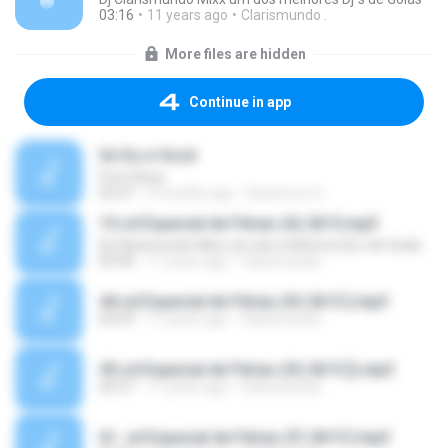
03:16
11 years ago
Clarismundo .
More files are hidden
Continue in app
Só Eu e Você
Forró Boys
02:57
4 months ago
Deiverson S.
15.cd Especial de Férias (A) 2k15.mp3
Dj Clarismundo Mixx um dos melhores Dj´s de Goiás
03:40
11 years ago
Clarismundo .
44.cd Especial de Férias (H) 2k15 ].mp3
04:59
11 years ago
Clarismundo .
45.cd Especial de Férias (H) 2k15 ]).mp3
04:31
11 years ago
Clarismundo .
61. cd Especial de Férias (F) 2k15 ].mp3