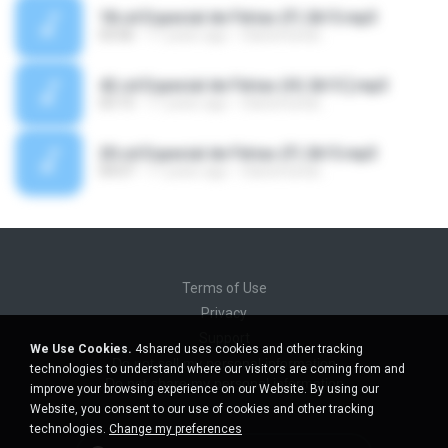
18.cd Especial de Férias (F) 2k15.mp3
03:06
11 years ago
Clarismundo .
42.cd Especial de Férias (H) 2k15 ].mp3
03:15
11 years ago
Clarismundo .
20.cd Especial de Férias (F) 2k15.mp3
04:07
11 years ago
Clarismundo .
Terms of Use
Privacy
Support
We Use Cookies.
4shared uses cookies and other tracking
Do not sell my personal information
technologies to understand where our visitors are coming from and
Do not share my personal information
improve your browsing experience on our Website. By using our
Website, you consent to our use of cookies and other tracking
technologies.
Change my preferences