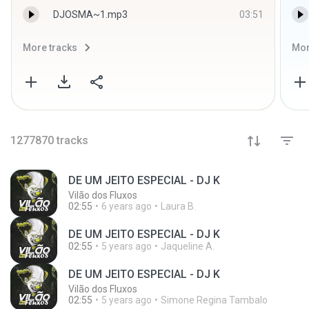
DJOSMA~1.mp3
03:51
More tracks
Mor
1277870
tracks
DE UM JEITO ESPECIAL - DJ K
Vilão dos Fluxos
02:55
6 years ago
Laura B.
DE UM JEITO ESPECIAL - DJ K
02:55
5 years ago
Jaqueline A.
DE UM JEITO ESPECIAL - DJ K
Vilão dos Fluxos
02:55
5 years ago
Simone Regina Tambalo