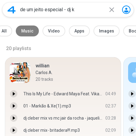
All
Music
Video
Apps
Images
Bo
20
playlists
willian
Carlos A.
20
tracks
This Is My Life - Edward Maya Feat. Vika Jigulin
04:49
01 - Markão & Xe(1).mp3
02:37
dj cleber mix vs mc jair da rocha - jaqueline 2011.mp3
03:28
dj cleber mix- britadera!!!.mp3
02:09