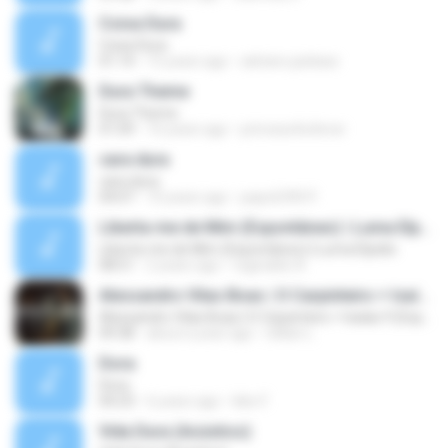
Coisa Dura
Coisa Dura
01:14
15 years ago
adriano.jackass
Dura Theme
Dura Theme
01:09
16 years ago
princess4u4ever
cara dura
cara dura
04:07
10 years ago
papo6390 P.
Liberta-me de Mim (Espontâneo) | Luma Elpidio
Liberta-me de Mim (Espontâneo) | Luma Elpidio
08:51
2 years ago
reginaldo A.
Alessandro Vilas Boas | O Carpinteiro + Isaías 9 (Espontâneo)
Alessandro Vilas Boas | O Carpinteiro + Isaías 9 (Espontâneo)
09:38
about a year ago
Uillian L.
Dora
Dora
04:23
6 years ago
kiko F.
Vida Dura (Acústico)