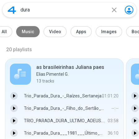
All
Music
Video
Apps
Images
Bo
20
playlists
as brasileirinhas Juliana paes
Elias Pimentel G.
13
tracks
Trio_Parada_Dura_-_Raízes_Sertanejas.m4a
01:01:20
Trio_Parada_Dura_-_Filho_do_Sertão_(1991).mp3
--:--
TRIO_PARADA_DURA_ULTIMO_ADEUS.m4a
03:58
Trio_Parada_Dura___1981___Último_Adeus_(completo).m4a
36:10