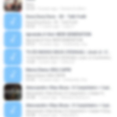
Dura
03:20
8 years ago
Denise Do Bem
Dura Dura Dura - 03 - Tutti frutti
Dura Dura Dura - 03 - Tutti frutti
05:02
11 years ago
Lady V.
Aprende A Vivir-NEW GENERATION
Aprende A Vivir-NEW GENERATION
03:53
16 years ago
vivelavida_hoy
TU ÉS NOSSO DEUS (YESHUA) | José Jr | Conferência Onda Dura 2023
TU ÉS NOSSO DEUS (YESHUA) | José Jr | Conferência Onda Dura 2023
12:40
2 years ago
Carlos B.
Maria Elena-ORQ.CAPRI
Maria Elena-ORQ.CAPRI
03:42
16 years ago
vivelavida_hoy
Alessandro Vilas Boas | O Carpinteiro + Isaías 9 (
Alessandro Vilas Boas | O Carpinteiro + Isaías 9 (
09:38
7 years ago
Adriana Santos S.
Alessandro Vilas Boas | O Carpinteiro + Isaías 9 (Espontâneo)
Alessandro Vilas Boas | O Carpinteiro + Isaías 9 (Espontâneo)
09:38
3 years ago
Gabrielly D.