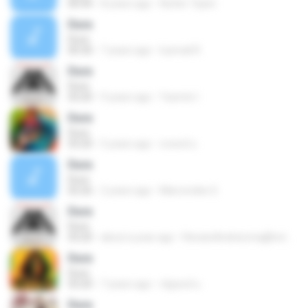
00:44
8 years ago
Nutter Taylor
Dura
Dura
00:30
7 years ago
luzmali R.
Dura
Dura
03:20
9 years ago
Yazmin I.
Dura
Dura
03:20
5 years ago
สงพงษ์ อ.
Dura
Dura
02:26
2 years ago
Marcondes S.
Dura
Dura
03:20
about a year ago
RenatoAndreLima@hotmail.com L.
Dura
Dura
03:20
7 years ago
ณัฐพงษ์ ม.
Dura