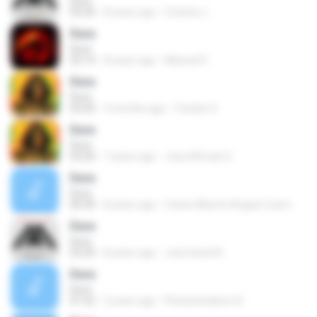
Dura
03:20
8 years ago
Cristina J.
Dura
Dura
03:14
8 years ago
Manuel R.
Dura
Dura
03:20
3 months ago
Cristian S.
Dura
Dura
03:20
7 years ago
Jose Alfredo G.
Dura
Dura
00:30
8 years ago
Carlos Alberto Angulo Cuero
Dura
Dura
03:20
8 years ago
Jose David N.
Dura
Dura
01:52
2 years ago
Phanatchakorn N.