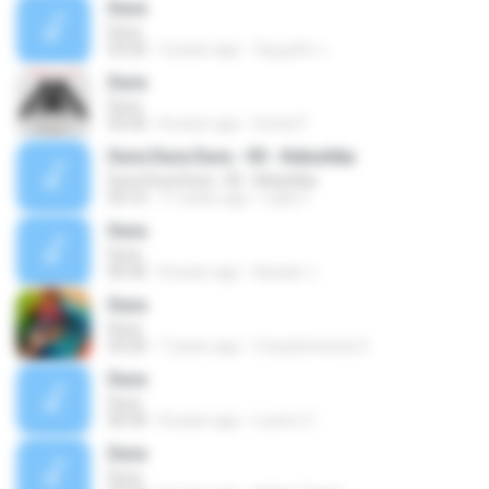
Dura
Dura
03:20
4 years ago
กัญญณัช ว.
Dura
Dura
03:20
8 years ago
Sonia P.
Dura Dura Dura - 05 - Kelushka
Dura Dura Dura - 05 - Kelushka
03:16
11 years ago
Lady V.
Dura
Dura
00:30
8 years ago
Karaan J.
Dura
Dura
03:20
7 years ago
Creya2victoria O.
Dura
Dura
00:30
8 years ago
Lucero C.
Dura
Dura