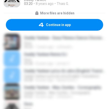
03:20
8 years ago
Thais G.
More files are hidden
Continue in app
Daddy Yankee - Easy Fitness Dance Choreography - Baile - Coreografia - Zumba
Dura
03:23
7 years ago
นภิสพงศ์ อ.
Daddy Yankee Remix DJ
Dura
03:28
8 years ago
yomar C.
Daddy Yankee Lyrics & Letra (English Translation)
Daddy Yankee Lyrics & Letra (English Translation)
03:28
8 years ago
Daniel Lima J.
Daddy Yankee - Mao Zumba - Coreography
Daddy Yankee - Mao Zumba - Coreography
03:22
8 years ago
นภิสพงศ์ อ.
Dura