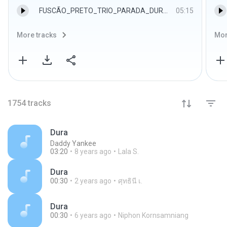
FUSCÃO_PRETO_TRIO_PARADA_DURA.mp3
05:15
More tracks
Mor
1754
tracks
Dura
Daddy Yankee
03:20
8 years ago
Lala S.
Dura
00:30
2 years ago
ศุทธินี เ.
Dura
00:30
6 years ago
Niphon Kornsamniang