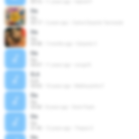
03:15
11 years ago
Gabriel P.
Ela
Ela
03:17
2 years ago
Carlos Eduardo Tarnowski
Ela
Ela
04:58
7 months ago
Eduardo V.
Ela
Ela
04:07
11 years ago
coruja N.
ELA
ELA
03:03
10 years ago
Matheuzinho F.
Éla
Éla
03:50
8 years ago
Denir Paulo
Ela
Ela
01:45
12 years ago
Thayse S.
Ela