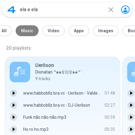
All
Music
Video
Apps
Images
Bo
20
playlists
Uerlison
Dionatan ™๑๑۩۞۩๑๑™ ¨.
9
tracks
www.habbobllz.bra.vc - Uerlison - Valdenir
01:48
www.habbobllz.bra.vc - DJ-Uerlison
02:27
Funk não não não.mp3
00:59
Ho ro ho.mp3
00:35