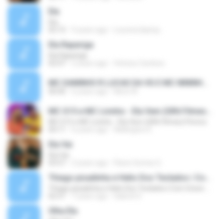
Ela
Ela
03:15
9 years ago
Lourena &amp;.
Ela Rapariga
Ela Rapariga
02:07
2 years ago
Vinícius Cardoso
MC DANINHO R LUCAS DA VG E MC NININHO - ELA BEBEU(MP3_128K).mp3
00:00
6 years ago
Nene W.
MC G15 e MC Livinho - Ela Vem (GR6 Filmes) Perera
MC G15 e MC Livinho - Ela Vem (GR6 Filmes) Perera
04:11
6 years ago
Wellington E.
Ela Vai
Ela Vai
03:57
3 years ago
Flavio Gomes G.
Thiago pisadinha e Helio Dos Teclados | Com Grave [Música nova] Pisadinha•2019
Thiago pisadinha e Helio Dos Teclados | Com Grave [Música nova] Pisadinha•2019
02:51
7 years ago
Gabriel S.
Olha Ela