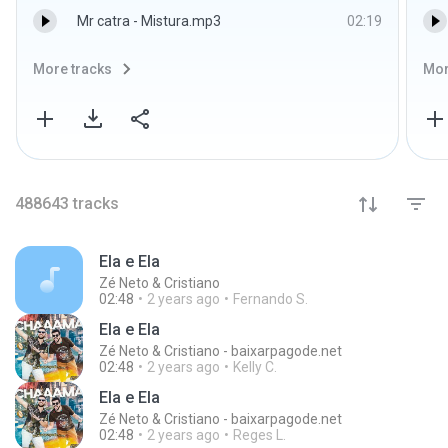
Mr catra - Mistura.mp3
02:19
More tracks
Mor
488643
tracks
Ela e Ela
Zé Neto & Cristiano
02:48
2 years ago
Fernando S.
Ela e Ela
Zé Neto & Cristiano - baixarpagode.net
02:48
2 years ago
Kelly C.
Ela e Ela
Zé Neto & Cristiano - baixarpagode.net
02:48
2 years ago
Reges L.