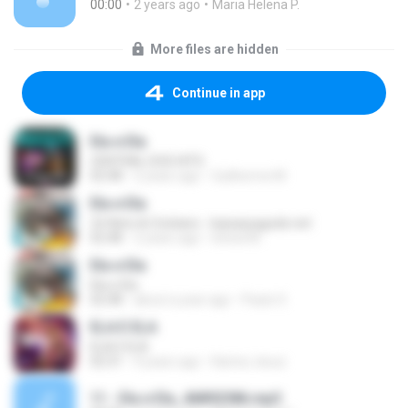
00:00
2 years ago
Maria Helena P.
More files are hidden
Continue in app
Ela e Ela
CENTRAL DOS HITS
02:48
2 years ago
Guilherme M.
Ela e Ela
Zé Neto & Cristiano - baixarpagode.net
02:48
2 years ago
leticia M.
Ela e Ela
Ela e Ela
02:48
about a year ago
Paulo S.
ELA E ELA
ELA E ELA
02:31
4 years ago
Karina Jesus
11 - Ela e Ela_46892386.mp3