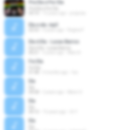
Pra Ela e Por Ela
Pra Ela e Por Ela
04:10
15 years ago
projecao
Ela e ela .mp3
02:53
4 years ago
Regina P.
Ela é Ela - Lucas Barros
Ela é Ela - Lucas Barros
00:21
5 years ago
Allen N.
Foi Ela
Foi Ela
01:48
4 months ago
fsa
Ela
Ela
04:58
2 years ago
Nilson S.
Ela
Ela
04:15
15 years ago
St Y.
Ela
Ela