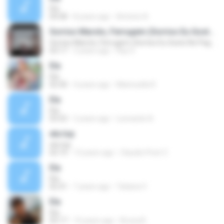
Ela
04:58
8 years ago
Antonio A.
Sorriso Maroto, Ferrugem (Sorriso Eu Gosto No Pagode)
Sorriso Maroto, Ferrugem (Sorriso Eu Gosto No Pagode)
03:17
3 years ago
Ray S.
Ela
Ela
02:30
4 years ago
Mannuella R.
Ela
Ela
03:53
2 years ago
Leonardo A.
ela top
ela top
02:19
13 years ago
Claudio Pivet Z.
Ela
Ela
02:31
7 years ago
Tatiana V.
Ela
Ela
03:17
10 years ago
Bruna B.