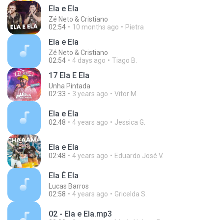
Ela e Ela
Zé Neto & Cristiano
02:54
10 months ago
Pietra
Ela e Ela
Zé Neto & Cristiano
02:54
4 days ago
Tiago B.
17 Ela E Ela
Unha Pintada
02:33
3 years ago
Vitor M.
Ela e Ela
02:48
4 years ago
Jessica G.
Ela e Ela
02:48
4 years ago
Eduardo José V.
Ela É Ela
Lucas Barros
02:58
4 years ago
Gricelda S.
02 - Ela e Ela.mp3