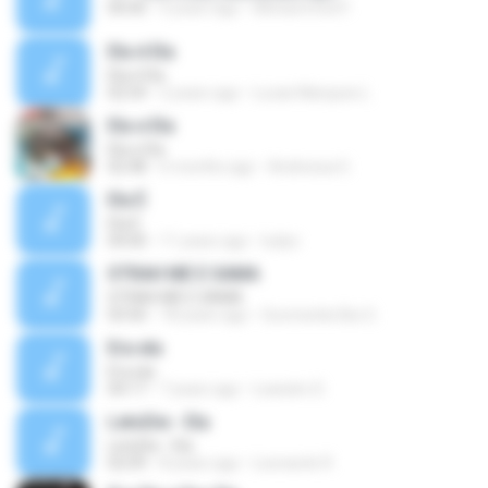
00:00
4 years ago
Mohammed F.
Ela é Ela
Ela é Ela
02:54
2 years ago
Lucas Marques L.
Ela e Ela
Ela e Ela
02:48
6 months ago
Andressa G.
Ela É
Ela É
04:00
11 years ago
ludyo
STRAH ME E SAMA
STRAH ME E SAMA
03:50
18 years ago
Gocmenler.Biz G.
Era ela
Era ela
04:17
7 years ago
Leandro D.
LetoDie - Ela
LetoDie - Ela
02:09
8 years ago
Leonardo R.