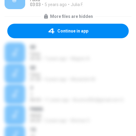
03:03
5 years ago
Julia F.
More files are hidden
Continue in app
03
Faixa
05:42
7 years ago
Wagner A.
02
Faixa
01:59
4 years ago
Alexandre M.
7
7
06:53
11 years ago
Brunno300r@gmail.com S.
FAIXA
FAIXA
04:29
2 years ago
Alvimar O.
15