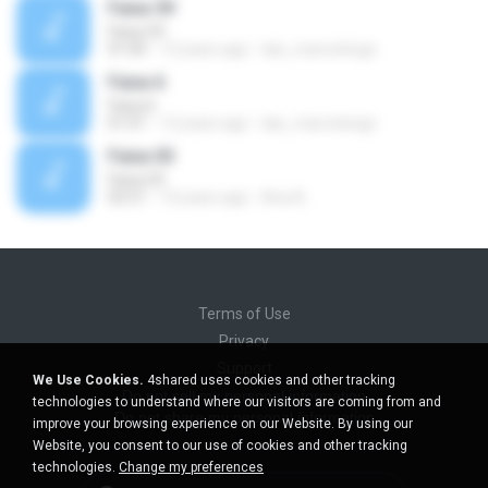
Faixa 59
Faixa 59
01:00
13 years ago
lais_marcolongo
Faixa 6
Faixa 6
01:01
13 years ago
lais_marcolongo
Faixa 03
Faixa 03
02:51
14 years ago
Ana A.
Terms of Use
Privacy
Support
We Use Cookies.
4shared uses cookies and other tracking
Do not sell my personal information
technologies to understand where our visitors are coming from and
Do not share my personal information
improve your browsing experience on our Website. By using our
Website, you consent to our use of cookies and other tracking
technologies.
Change my preferences