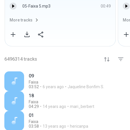
05-Faixa 5.mp3
00:49
More tracks
Mor
6496314
tracks
09
Faixa
03:52
6 years ago
Jaqueline Bonfim S.
18
Faixa
04:29
14 years ago
mari_berbert
01
Faixa
03:58
13 years ago
hericanpa