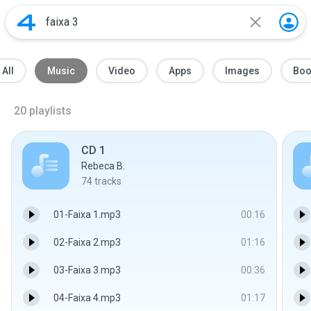
All
Music
Video
Apps
Images
Boo
20
playlists
CD 1
Rebeca B.
74
tracks
01-Faixa 1.mp3
00:16
02-Faixa 2.mp3
01:16
03-Faixa 3.mp3
00:36
04-Faixa 4.mp3
01:17