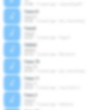
15
07:40
17 years ago
robsondiego87
Faixa 61
Faixa 61
00:50
13 years ago
lais_marcolongo
Faixa3
Faixa3
02:35
12 years ago
Hugo P.
FAIXA3
FAIXA3
03:18
13 years ago
Marcelo A.
Faixa 70
Faixa 70
00:39
13 years ago
lais_marcolongo
Faixa 11
Faixa 11
04:29
12 years ago
Joao Victor S.
Faixa 3
Faixa 3
03:25
15 years ago
heberton