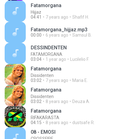
Fatamorgana
Hijjaz
04:41
7 years ago
Shafif H.
Fatamorgana_hijjaz.mp3
00:00
6 years ago
Samsul B.
DESSINDENTEN
FATAMORGANA
03:04
1 year ago
Lucilelio F.
Fatamorgana
Dissidenten
03:02
7 years ago
Maria E.
Fatamorgana
Dissidenten
03:02
8 years ago
Deuza A.
Fatamorgana
RIFAKARASTA
04:15
8 years ago
dustsafe R.
08 - EMOSI
CROSSFIRE