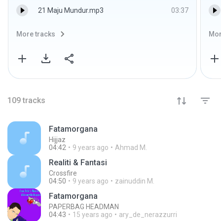
21 Maju Mundur.mp3
03:37
More tracks
Mor
109
tracks
Fatamorgana
Hijjaz
04:42
9 years ago
Ahmad M.
Realiti & Fantasi
Crossfire
04:50
9 years ago
zainuddin M.
Fatamorgana
PAPERBAG HEADMAN
04:43
15 years ago
ary_de_nerazzurri