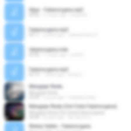
Hijaz - Fatamorgana.mp3
04:36
12 years ago
al azis M.
Fatamorgana.mp3
04:11
6 years ago
Zakwan Kevin H.
fatamorgana.m4a
05:30
11 years ago
wonk S.
Fatamorgana.mp3
05:14
7 years ago
Amat C.
Mengejar Rindu
Mengejar Rindu
03:59
6 years ago
Vcandara Dewi
Mengejar Rindu (Ost Cinta Fatamorgana)
Mengejar Rindu (Ost Cinta Fatamorgana)
04:09
8 years ago
Nor Azura O.
Rhieny Vallen - Fatamorgana