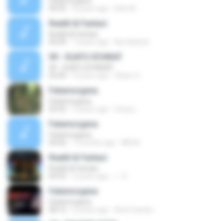
Fatamorgana
04:55
8 years ago
Istie M.
Realiti & Fantasi
Realiti & Fantasi
04:49
7 years ago
Nur Baity B.
09 - SUATU ISYARAT
09 - SUATU ISYARAT
05:00
9 years ago
Sham S.
Fatamorgana
Fatamorgana
03:52
2 years ago
Gong L.
Fatamorgana
Fatamorgana
04:42
7 months ago
MK M.
Realiti & Fantasi
Realiti & Fantasi
04:52
5 years ago
✓ X.
Fatamorgana
Fatamorgana
08:12
6 years ago
Arief Irawan