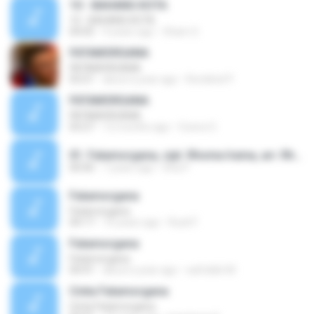
10 - BAHANG KOTA
10 - BAHANG KOTA
04:05
9 years ago
Sham S.
FATAMORGANA
FATAMORGANA
03:21
about a year ago
Rondinel P.
FATAMORGANA
FATAMORGANA
03:27
12 months ago
Cicera O.
01. Fatamorgana, cipt. Rhoma Irama, arr. Rhomantika.mp3
00:00
7 years ago
Dha P.
Fatamorgana
Fatamorgana
04:17
10 years ago
Ruzli F.
Fatamorgana
Fatamorgana
04:41
about a year ago
saifullah M.
Cinta Fatamorgana
Cinta Fatamorgana