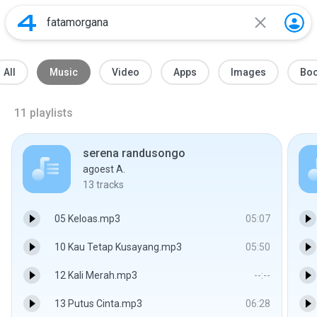
All
Music
Video
Apps
Images
Bo
11
playlists
serena randusongo
agoest A.
13
tracks
05 Keloas.mp3
05:07
10 Kau Tetap Kusayang.mp3
05:50
12 Kali Merah.mp3
--:--
13 Putus Cinta.mp3
06:28