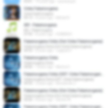
03:41
10 years ago
bambang K.
Cinta Fatamorgana
Cinta Fatamorgana
05:13
8 years ago
Muhali A.
001 -Fatamorgana
001 -Fatamorgana
07:05
8 years ago
SUNARSO
Fatamorgana Cinta (Ost Cinta Fatamorgana)
Fatamorgana Cinta (Ost Cinta Fatamorgana)
04:33
8 years ago
rogayah H.
Fatamorgana Cinta
Fatamorgana Cinta
04:06
7 years ago
Munira S.
Fatamorgana Cinta (OST. Cinta Fatamorgana)
Fatamorgana Cinta (OST. Cinta Fatamorgana)
04:33
3 years ago
Norazentie Z.
Fatamorgana Cinta (Ost Cinta Fatamorgana)
Fatamorgana Cinta (Ost Cinta Fatamorgana)
04:20
8 years ago
Azwan M.
Fatamorgana Cinta (OST. Cinta Fatamorgana)