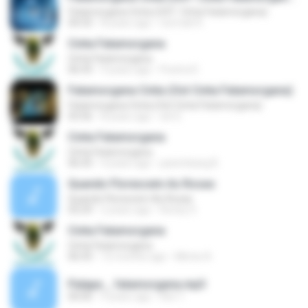
Fatamorgana Cinta (OST. Cinta Fatamorgana)
04:33
8 years ago
normah K.
Cinta Fatamorgana
Cinta Fatamorgana
06:43
9 years ago
Poetra D.
Fatamorgana Cinta (Ost Cinta Fatamorgana)
Fatamorgana Cinta (Ost Cinta Fatamorgana)
03:56
8 years ago
siti S.
Cinta Fatamorgana
Cinta Fatamorgana
06:43
4 years ago
panimbang B.
Quando Florescem As Rosas
Quando Florescem As Rosas
03:29
2 years ago
Roney S.
Cinta Fatamorgana
Cinta Fatamorgana
06:43
12 months ago
Mimie A.
Palapa _ fatamorgana.mp3
00:00
9 years ago
Rini T.