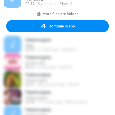
03:47
8 years ago
Sham S.
More files are hidden
Continue in app
Fatamorgana
Hijjaz
04:39
11 years ago
Ardhan E.
Fatamorgana
Arneta Julia
08:12
5 years ago
Basir M.
Fatamorgana
Fatamorgana
04:37
about a year ago
Azis N.
Fatamorgana
Fatamorgana
04:38
11 months ago
Melody Vision
Fatamorgana