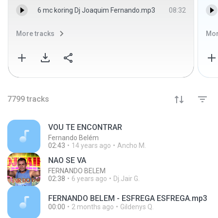
6 mc koring Dj Joaquim Fernando.mp3
08:32
More tracks
Mor
7799
tracks
VOU TE ENCONTRAR
Fernando Belém
02:43
14 years ago
Ancho M.
NAO SE VA
FERNANDO BELEM
02:38
6 years ago
Dj.Jair G.
FERNANDO BELEM - ESFREGA ESFREGA.mp3
00:00
2 months ago
Gildenys Q.