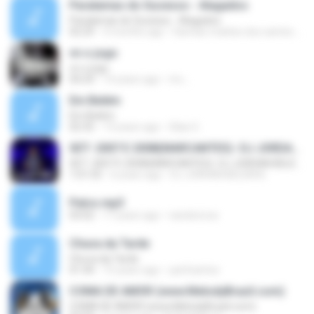
Paralamas do Sucesso - Alagados
Paralamas do Sucesso - Alagados
02:29
4 months ago
Damiao markes dos santos M.
vn o jogo
vn o jogo
04:24
14 years ago
mc ,.
Em Belém
Em Belém
02:35
13 years ago
Silas G.
SET- 2007 E 2008(MARCANTES)- DJ JORDAN BELÉM- @djjordan_belem
SET- 2007 E 2008(MARCANTES)- DJ JORDAN BELÉM- @djjordan_belem
1:01:55
6 years ago
DJ JORDAN BELÉM B.
Palco.mp3
03:02
17 years ago
nandoricca
Chuva da Tarde
Chuva da Tarde
01:44
15 years ago
yanfsantos
COMA DE AMOR (www.MelodyBrazil.com)
COMA DE AMOR (www.MelodyBrazil.com)