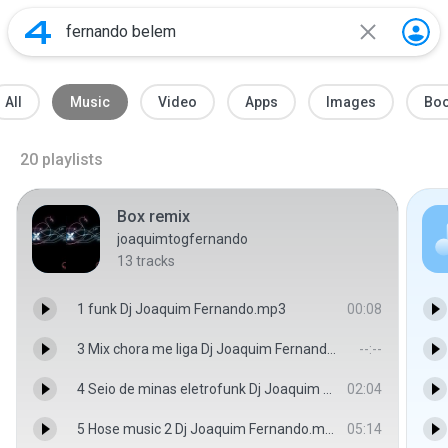
All
Music
Video
Apps
Images
Bo
20
playlists
Box remix
joaquimtogfernando
13
tracks
1 funk Dj Joaquim Fernando.mp3
00:08
3 Mix chora me liga Dj Joaquim Fernando.mp3
--:--
4 Seio de minas eletrofunk Dj Joaquim Fernando.mp3
02:04
5 Hose music 2 Dj Joaquim Fernando.mp3
05:14