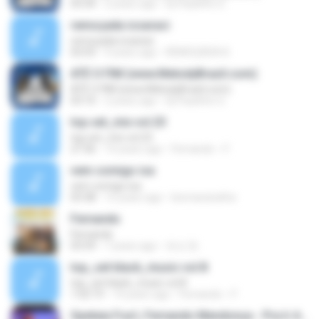
03:34
2 years ago
Dj Paulinho G.
remoçada icoaraci
remoçada icoaraci
02:03
9 years ago
REMOÇADA 8.
ATÉ O FIM (www.MelodyBrazil.com)
ATÉ O FIM (www.MelodyBrazil.com)
03:10
2 years ago
Dj Paulinho G.
top set_mix vol.23
top set_mix vol.23
27:36
14 years ago
Fernando ¬ F.
vem comigo isa
vem comigo isa
03:38
15 years ago
leomaranatha
Fernando
Fernando
03:59
7 years ago
유선 한.
top_set black_music vol.8
top_set black_music vol.8
1:02:19
14 years ago
Fernando ¬ F.
Opetaia Foa'i, Fernando Mendonça - Pra Ir Além (De