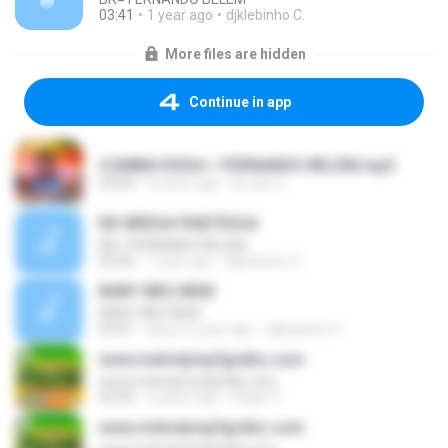
03:41
1 year ago
djklebinho C.
More files are hidden
Continue in app
CÚMBIA RODA = FERNANDO BELÉM.mp3
03:09
6 years ago
Dj.Jair G.
NO BREGA PAID'ÉGUA
BR= FERNANDO BELEM
02:46
1 year ago
djklebinho C.
BABY MEU BEM
BABY MEU BEM
03:41
about a year ago
djklebinho C.
www.melodymp3grátis.com
www.melodymp3grátis.com
02:40
2 years ago
Rádio P.
www.melodymp3grátis.com