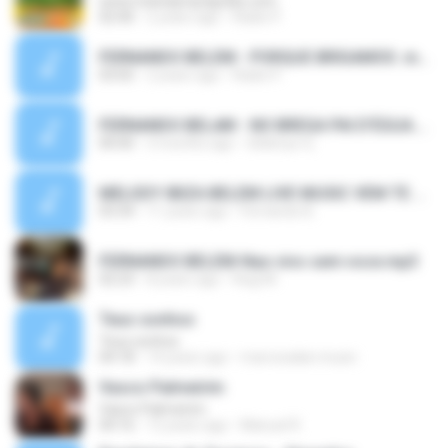
www.melodymp3grátis.com
02:40
2 years ago
Rádio P.
FERNANDO BELEM - PORQUE BRIGAMOS .mp3
03:05
2 years ago
Rádio P.
FERNANDO BELéM - NO BREGA PAI D'ÉGUA.MP3
00:00
3 months ago
Gildenys Q.
MELODY IBIZA BELEM LIVE MUSIC VEM TE EMBORA POP LIVE vs FERNANDO BLACK 2015.mp3
03:34
11 years ago
Fernando B.
FERNANDO BELEM-Nao vivo sem voce.mp3
02:23
8 years ago
Regi M.
Teus sonhos
Teus sonhos
04:18
14 years ago
marcosalan.music
Vasco Palmeirim
Vasco Palmeirim
04:16
12 years ago
Manuel R.