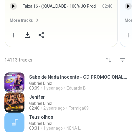
Faixa 16 - ((QUALIDADE - 100% JO Produções))
02:40
More tracks
Mor
14113
tracks
Sabe de Nada Inocente - CD PROMOCIONAL MAIO/2014
Gabriel Diniz
03:09
1 year ago
Eduardo B.
Jenifer
Gabriel Diniz
02:40
2 years ago
Formiga09
Teus olhos
Gabriel Diniz
00:31
1 year ago
NENA L.