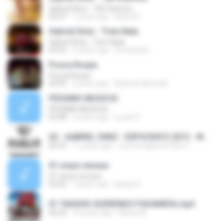
Gabriel Diniz - 100 Outonos
03:27
7 years ago
Eliane B.
Gabriel Diniz - Trem Bala
Gabriel Diniz - Trem Bala
03:25
9 years ago
Erisvania D.
Pouca Roupa
Pouca Roupa
03:35
2 years ago
Ademar Miranda
PÉSSIMO NEGÓCIO
PÉSSIMO NEGÓCIO
02:48
2 years ago
Lucas D.
02 - GABRIEL DINIZ - EXPOCRATO 2015 - WWW.CLICKDOVALE.COM.BR.mp3
02:32
11 years ago
Luiz Douglas Da Silva T.
01 mexe remexe
01 mexe remexe
02:56
7 years ago
Kassia P.
01 TAISXXX QUERENDO FGDAMIDIA.mp3
02:20
10 years ago
Ryhan M.