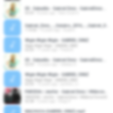
03 - Sabadão - Gabriel Diniz - GabrielDiniz.mp3
02:03
8 years ago
Kaio Cezar K.
Gabriel_Diniz_-_Outubro_2016_-_Gabriel_Diniz_Trilogia_2016.mp3
1:14:50
10 years ago
Duda G.
Wigle Wigle Wigle - GABRIEL DINIZ
Wigle Wigle Wigle - GABRIEL DINIZ
02:20
11 years ago
Paula A.
03 - Sabadão - Gabriel Diniz - GabrielDiniz.mp3
02:03
10 years ago
Gildasio S.
Wigle Wigle Wigle - GABRIEL DINIZ
Wigle Wigle Wigle - GABRIEL DINIZ
02:20
12 years ago
jennifer_l.c
PARÓDIA / Jenifer - Gabriel Diniz / #MárcioTorresOliveira
PARÓDIA / Jenifer - Gabriel Diniz / #MárcioTorresOliveira
02:38
5 years ago
Diego P.
MACHUCA (GABRIEL DINIZ).mp3