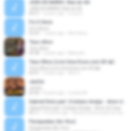
JOÃO DE BARRO | Baú do GD
JOÃO DE BARRO | Baú do GD
04:27
2 years ago
Lucas D.
Foi O Amor
Foi O Amor
02:29
7 years ago
Ana Vieira
Teus olhos
Teus olhos
05:48
2 years ago
Marisa B.
Teus Olhos (Live Uma Dose com GD 🥃)
Teus Olhos (Live Uma Dose com GD 🥃)
03:47
3 years ago
Alex S.
Jenifer
Jenifer
02:40
8 years ago
Luciane M.
Gabriel Diniz part. Cristiano Araújo - Amor de Copo
Gabriel Diniz part. Cristiano Araújo - Amor de Copo
03:17
2 months ago
Renata nunes bucke do nascimento
Paraquedas (Ao Vivo)
Paraquedas (Ao Vivo)