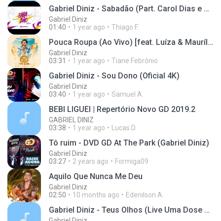
Gabriel Diniz - Sabadão (Part. Carol Dias e Wendy Tavares) - HD
Gabriel Diniz
01:40
1 year ago
Thiago F.
Pouca Roupa (Ao Vivo) [feat. Luíza & Maurílio]
Gabriel Diniz
03:31
1 year ago
Tiane Febrônio
Gabriel Diniz - Sou Dono (Oficial 4K)
Gabriel Diniz
03:40
1 year ago
Samuel A.
BEBI LIGUEI | Repertório Novo GD 2019.2
GABRIEL DINIZ
03:38
1 year ago
Lucas D.
Tô ruim - DVD GD At The Park (Gabriel Diniz)
Gabriel Diniz
03:27
2 years ago
Formiga09
Aquilo Que Nunca Me Deu
Gabriel Diniz
02:50
10 months ago
Edenilson A.
Gabriel Diniz - Teus Olhos (Live Uma Dose com GD 🥃)
Gabriel Diniz