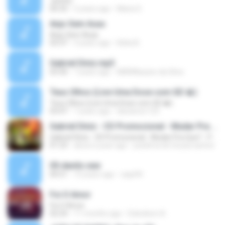
Jenifer
00:33
5 years ago
Maria S.
Anjo Sem Asas
Anjo Sem Asas
03:37
3 years ago
Kátia B.
Gabriel Diniz.mp3
03:30
7 years ago
MARINazare da Silva
Teus Olhos (Live Uma Dose com GD 🥃)
Teus Olhos (Live Uma Dose com GD 🥃)
03:47
7 years ago
daviamor123
Gabriel Diniz - CD Promocional - Mudar Pra Que? - Part. Buscapé Arreio De Ouro
Gabriel Diniz - CD Promocional - Mudar Pra Que? - Part. Buscapé Arreio De Ouro
01:23
about a year ago
josielma de Sousa santos
05-danilo.wav
00:51
10 years ago
zapi94
Foi O Amor
Foi O Amor
02:24
11 months ago
Edenilson A.