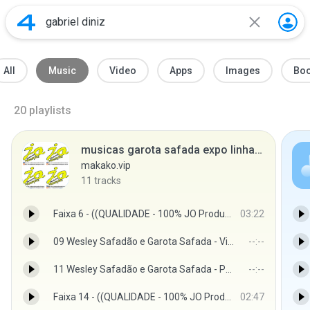
All
Music
Video
Apps
Images
Bo
20
playlists
musicas garota safada expo linhares
makako.vip
11
tracks
Faixa 6 - ((QUALIDADE - 100% JO Produções))
03:22
09 Wesley Safadão e Garota Safada - Vida mais ou menos.mp3
--:--
11 Wesley Safadão e Garota Safada - Poderosa.mp3
--:--
Faixa 14 - ((QUALIDADE - 100% JO Produções))
02:47