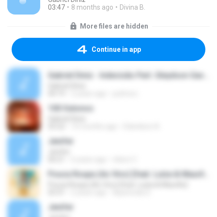
03:47
8 months ago
Divina B.
More files are hidden
Continue in app
Gabriel Diniz - Indecisão Part. Gleydson Gavião (Live Uma Dose com GD 🥃)
Gabriel Diniz
04:19
2 years ago
joelma L.
100 Outonos
Gabriel Diniz
03:22
10 months ago
Edenilson A.
Jenifer
Jenifer
00:21
6 years ago
nilson C.
Pouca Roupa (Ao Vivo) [feat. Luíza & Maurílio]
Pouca Roupa (Ao Vivo) [feat. Luíza & Maurílio]
03:31
2 years ago
Aparecida S.
Jenifer