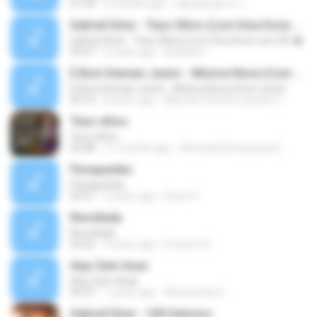
01:04
6 months ago
tallytajorge13 J.
Gabriel Diniz - Teus Olhos (Live Uma Dose com GD �
Gabriel Diniz - Teus Olhos (Live Uma Dose com GD �
03:47
6 years ago
Betânia L.
É Bom Demais Junior - Música Nova (Com Letra)
É Bom Demais Junior - Música Nova (Com Letra)
03:14
8 years ago
Marcelo Pereira Leandro L.
Teus olhos
Teus olhos
05:48
11 months ago
Almeida Eletropeças E.
Paraquedas
Paraquedas
02:51
5 years ago
Deize P.
Revoltada
Revoltada
02:42
9 years ago
Everson D.
Anjo Sem Asas
Anjo Sem Asas
03:37
7 years ago
Alessandra S.
Gabriel Diniz - 100 Outonos