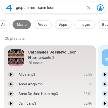
All
Music
Video
Apps
Images
Bo
20
playlists
Cardenales De Nuevo León
El comandante D.
25
tracks
Al Ver.mp3
02:55
Amor Añejo.mp3
03:15
Amor De Unas Horas.mp3
03:01
Cariño.mp3
02:46