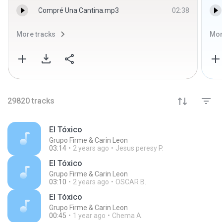
Compré Una Cantina.mp3
02:38
More tracks
Mor
29820
tracks
El Tóxico
Grupo Firme & Carin Leon
03:14
2 years ago
Jesus peresy P.
El Tóxico
Grupo Firme & Carin Leon
03:10
2 years ago
OSCAR B.
El Tóxico
Grupo Firme & Carin Leon
00:45
1 year ago
Chema A.