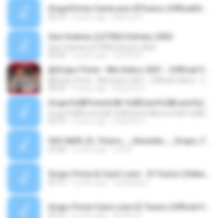
GrupoFirme-CarinLeon-ElToxico-(OfficialVideo)_670.m4a
03:14
3 years ago
Maricel A.
Que Vuelvas (LETRA) Estreno 2022
Que Vuelvas (LETRA) Estreno 2022
02:49
2 years ago
OSCAR B.
@Grupo Firme - Mix Exitos 2021 - (Official Video) - Carin Leon - El Flaco - El Yaki - El Mimoso
@Grupo Firme - Mix Exitos 2021 - (Official Video) - Carin Leon - El Flaco - El Yaki - El Mimoso
29:55
4 years ago
Eduardo D.
Grupo%2BFirme%2B-%2BCarin%2BLeon%2B-%2BEl%2BToxico%2B-%2B%2528Video%2BOficial%2B%2529%2B2020
Grupo%2BFirme%2B-%2BCarin%2BLeon%2B-%2BEl%2BToxico%2B-%2B%2528Video%2BOficial%2B%2529%2B2020
03:14
6 years ago
Eduardo G.
f6314609_El_Tóxico_-_Karaoke_-_Grupo_Firme_ft_Carin_León.mp3
02:58
4 years ago
Luis A.
Grupo Firme & Carin Leon - El Toxico (Video Oficial) 2020tubedownloader.mp3
03:14
5 years ago
Guadalupe I.
Grupo Firme Carin Leon El Toxico (Official Video).m4a
03:14
4 years ago
Giselee R.