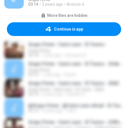
03:14
2 years ago
Antonio G.
More files are hidden
Continue in app
Grupo Firme - Carin Leon - El Toxico -
Grupo Firme
03:14
1 year ago
xxxxxxxxx X.
Grupo Firme - Carin Leon - El Toxico - (Video Oficial)_1739332472691.m4a
Grupo Firme
03:14
1 year ago
Elsa N.
Grupo Firme - Carin Leon - El Toxico - 2020
Grupo Firme - Carin Leon - El Toxico - 2020
03:14
6 years ago
Eduardo G.
@Grupo Firme - @Carin Leon oficial - El Toxico - (Official Video)-Grupo Firme.mp3
03:14
5 years ago
real E.
Grupo Firme - Carin Leon - El Toxico - (Official Video)