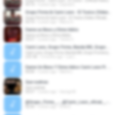
Grupo Firme - Carin Leon - El Toxico - (Official Video)
03:14
4 years ago
Espinal D.
Grupo Firme & Carin Leon - El Toxico (Video Oficial) 2020
Grupo Firme & Carin Leon - El Toxico (Video Oficial) 2020
03:14
6 years ago
Marco G.
Dame un Beso y Dime Adiós
Dame un Beso y Dime Adiós
03:57
2 years ago
Tecnic C.
Carin Leon, Grupo Firme, Banda MS, Grupo Frontera, Banda EL Fantasma - Lo Mejor Banda Románticas
Carin Leon, Grupo Firme, Banda MS, Grupo Frontera, Banda EL Fantasma - Lo Mejor Banda Románticas
2:01:45
3 months ago
Luis L.
Dame Un Beso Y Dime Adios Carin Leon Ft. Grupo Yndio.mp3
00:00
3 years ago
Martin L.
Que vuelvas
Que vuelvas
02:57
3 years ago
George M.
@Grupo_Firme__-_@Carin_Leon_oficial__-_El_Toxico_-_(Video_Lyrics_)(128k).m4a
02:56
4 years ago
Erick D.