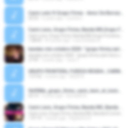
Carin León ft Grupo Firme - Amor De Borrachito Letra_ 2020.m4a
02:52
6 years ago
Lorena C.
Carin Leon, Grupo Firme, Banda MS,Grupo Frontera,Banda EL Fantasma Lo Mejor Banda Románticas de Amor
Carin Leon, Grupo Firme, Banda MS,Grupo Frontera,Banda EL Fantasma Lo Mejor Banda Románticas de Amor
1:38:05
8 months ago
Luis Esteban A.
bandas mix octubre 2020 -''grupo firme,carin leon,calibre 50,ms,adictiva''
bandas mix octubre 2020 -''grupo firme,carin leon,calibre 50,ms,adictiva''
27:05
5 years ago
Jose C.
GRUPO FRONTERA, FUERZA REGIDA , CARIN LEON, GRUPO FIRME TOP TENDENCIA 2023 - MEJOR CANCIÓN COMBINADA-Nuestra Musica.mp3
1:07:52
3 years ago
Adolfi A.
fb050bb_grupo_firme_carin_leon_el_toxico_video_oficial_2020_aac_8232.m4a.mp3
03:14
4 years ago
Benedith B.
Carin Leon, Grupo Firme, Banda MS, Banda El Limón, Banda El Recodo Bandas Románticas Lo Mas Sonandas
Carin Leon, Grupo Firme, Banda MS, Banda El Limón, Banda El Recodo Bandas Románticas Lo Mas Sonandas
1:37:13
2 years ago
Rigoberto D.