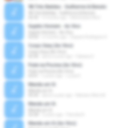
98.Três Batidas - Guilherme & Benuto
98.Três Batidas - Guilherme & Benuto
02:35
9 months ago
Melchiades Neto
Sujeito Homem - Ao Vivo
Sujeito Homem - Ao Vivo
03:04
6 months ago
Dayane Rodrigues D.
Corpo Sexy (Ao Vivo)
Corpo Sexy (Ao Vivo)
02:30
about a year ago
Fabiana S.
Pulei na Piscina (Ao Vivo)
Pulei na Piscina (Ao Vivo)
03:01
2 years ago
Lucas K.
Manda um Oi
Manda um Oi
00:30
about a year ago
Mariane Aline M.
Manda um Oi
Manda um Oi
02:58
3 years ago
Pamela A.
Manda um Oi (Ao Vivo)