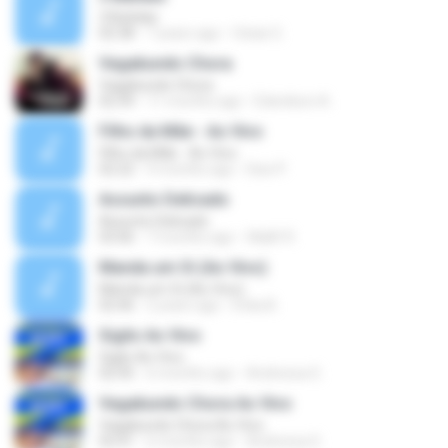
3 Batidas
02:38
7 years ago
Ozias G.
Vagabundo Chora
Vagabundo Chora
02:39
11 months ago
Edenilson A.
Filho da Mãe - Ao Vivo
Filho da Mãe - Ao Vivo
02:22
9 months ago
Davi P.
Assunto Delicado
Assunto Delicado
03:06
7 months ago
Wallif R.
Manda um Oi (Ao Vivo)
Manda um Oi (Ao Vivo)
02:46
2 years ago
Erika B.
Sigilo Ao Vivo
Sigilo Ao Vivo
02:45
6 months ago
Andressa G.
Vagabundo Chora Ao Vivo
Vagabundo Chora Ao Vivo
02:41
6 months ago
Andressa G.