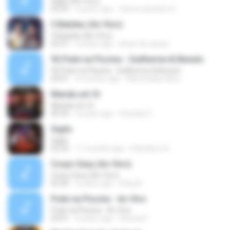
Sigilo (Ao Vivo)
02:45
2 years ago
Clevervazvieira V.
3 Batidas (Ao Vivo)
3 Batidas (Ao Vivo)
02:37
2 years ago
kinan de cassia
92.Pulei na Piscina - Guilherme & Benuto
92.Pulei na Piscina - Guilherme & Benuto
03:01
9 months ago
Melchiades Neto
Manda um Oi
Manda um Oi
00:30
3 years ago
Graziela T.
Sigilo
Sigilo
02:45
11 months ago
Edenilson A.
Corpo Sexy (Ao Vivo)
Corpo Sexy (Ao Vivo)
02:30
2 years ago
Erika B.
Pulei na Piscina - Ao Vivo
Pulei na Piscina - Ao Vivo
03:01
2 years ago
Silvana F.