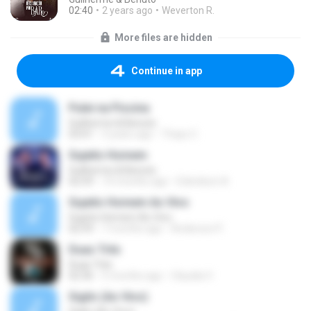
02:40
2 years ago
Weverton R.
More files are hidden
Continue in app
Pulei na Piscina
Guilherme & Benuto
03:01
3 years ago
Thays C.
Sujeito Homem
Guilherme & Benuto
02:59
10 months ago
Edenilson A.
Sujeito Homem Ao Vivo
Sujeito Homem Ao Vivo
02:59
7 months ago
Anderson P.
Duas Três
Duas Três
02:36
5 months ago
Claudia V.
Sigilo (Ao Vivo)