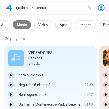
All
Music
Video
Apps
Images
Bo
20
playlists
VEREADORES
Damião F.
5
tracks
peta áudio.mp3
--:--
Neguinho áudio.mp3
24:39
Hermogenes.mp3
07:12
Guilherme Montenegro e Pádua Leite.mp3
01:00