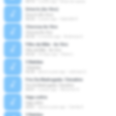
03:15
2 years ago
kinan de cassia
Drive In (Ao Vivo)
Drive In (Ao Vivo)
02:53
2 years ago
Gabrielle R.
Chorosa Ao Vivo
Chorosa Ao Vivo
02:35
6 months ago
Andressa G.
Filho da Mãe - Ao Vivo
Filho da Mãe - Ao Vivo
02:22
24 days ago
Eliane L.
3 Batidas
3 Batidas
02:35
about a year ago
celimara S.
Frio Da Madrugada / Desatino
Frio Da Madrugada / Desatino
05:01
2 years ago
Weverton R.
Haja colírio
Haja colírio
03:01
about a year ago
Camila S.
3 Batidas