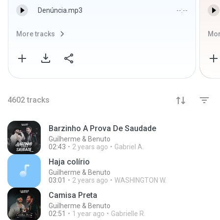
Denúncia.mp3
--:--
More tracks
Mor
4602
tracks
Barzinho A Prova De Saudade
Guilherme & Benuto
02:43
2 years ago
Gabriel A.
Haja colírio
Guilherme & Benuto
03:01
2 years ago
WASHINGTON W.
Camisa Preta
Guilherme & Benuto
02:51
1 year ago
Gabrielle R.