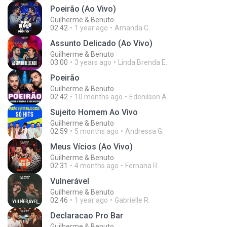
Poeirão (Ao Vivo)
Guilherme & Benuto
02:42
1 year ago
Amanda C.
Assunto Delicado (Ao Vivo)
Guilherme & Benuto
03:00
3 years ago
Linda Brenda E.
Poeirão
Guilherme & Benuto
02:42
10 months ago
Edenilson A.
Sujeito Homem Ao Vivo
Guilherme & Benuto
02:59
5 months ago
Andressa G.
Meus Vícios (Ao Vivo)
Guilherme & Benuto
02:31
4 months ago
Fernana R.
Vulnerável
Guilherme & Benuto
02:46
1 year ago
Gabrielle R.
Declaracao Pro Bar
Guilherme & Benuto