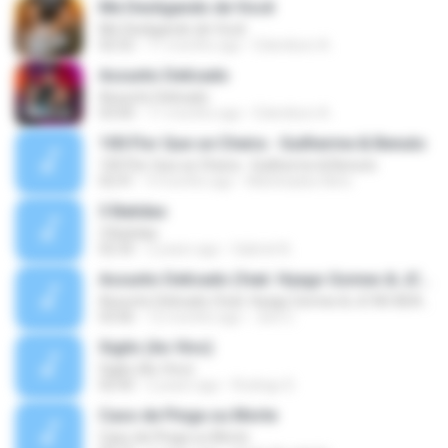
Me Desligando de Você
Me Desligando de Você
02:52
11 months ago
Edenilson A.
Assunto Delicado
Assunto Delicado
03:00
11 months ago
Edenilson A.
100.Flor Que se Cheira - Guilherme & Benuto
100.Flor Que se Cheira - Guilherme & Benuto
02:41
9 months ago
Melchiades Neto
3 Batidas
3 Batidas
02:35
2 years ago
Gabriel A.
Assunto Delicado (feat. Hyago Gomes & JC NO BEAT)
Assunto Delicado (feat. Hyago Gomes & JC NO BEAT)
03:06
12 months ago
Jeni C.
Sigilo (Ao Vivo)
Sigilo (Ao Vivo)
02:45
2 years ago
Rodrigo D.
Caso de Pinga ou Morte
Caso de Pinga ou Morte