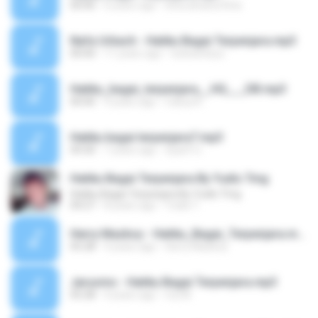
00:00
6 years ago
Dina alviana Dina
Nafa Urbach - Hatiku Bagai Terpenjara.mp3
00:00
11 years ago
tutiwardoyo
Hatiku_bagai_terpenjara__HQ___DB.mp3
00:00
9 years ago
Cahya K.
Hatiku bagai terpenjara7.mp3
04:30
7 years ago
Syarif U.
Hatiku Bagai Terpenjara By Yudis Tmg
Hatiku Bagai Terpenjara By Yudis Tmg
04:27
8 years ago
Yudis T.
Herry Mazboy - Hatiku_Bagai_Terpenjara.mp3
05:28
9 years ago
Herry Mazboy
Jarusmo - Hatiku Bagai Terpenjara.mp3
05:28
4 years ago
my M.