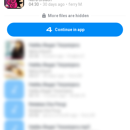
04:30
30 days ago
ferry M.
More files are hidden
Continue in app
Hatiku Bagai Terpenjara
Nafa Urbach
05:36
8 years ago
Engkun E.
Hatiku Bagai Terpenjara
Nafa Urbach
04:27
30 days ago
ferry M.
Hatiku Bagai Terpenjara
Hatiku Bagai Terpenjara
05:15
12 years ago
Andre A.
Relakan Dia Pergi
Relakan Dia Pergi
04:46
about a month ago
ferry M.
Hatiku Bagai Terpenjara.mp3