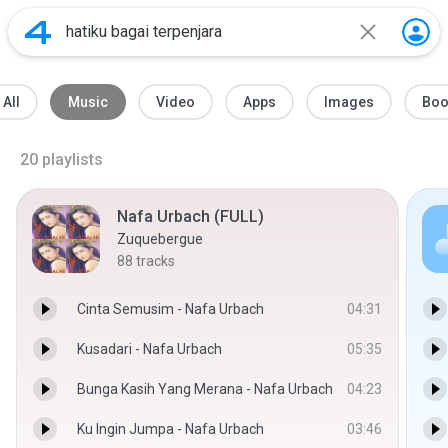
All
Music
Video
Apps
Images
Boo
20
playlists
Nafa Urbach (FULL)
Zuquebergue
88
tracks
Cinta Semusim - Nafa Urbach
04:31
Kusadari - Nafa Urbach
05:35
Bunga Kasih Yang Merana - Nafa Urbach
04:23
Ku Ingin Jumpa - Nafa Urbach
03:46