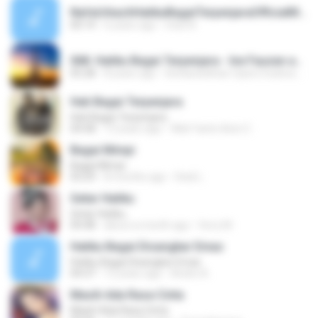
NafaUrbachHatikuBagaiTerpenjaraOfficialMusicVideo~1~1.wav
00:14
6 years ago
miss N.
068. Hatiku Bagai Terpenjara - Ine Fauzan and Dev Karan Khan.mp3
05:28
8 years ago
Devkarankhan Cipta Creativa Art S.
Hati Bagai Terpenjara
Hati Bagai Terpenjara
04:58
13 years ago
Widi Yanto Asto C.
Bagai Mimpi
Bagai Mimpi
03:29
8 months ago
Dedi L.
Getar Hatiku
Getar Hatiku
04:48
about a month ago
ferry M.
Hatiku Bagai Disangkar Emas
Hatiku Bagai Disangkar Emas
04:37
12 years ago
Andre A.
Masih Ada Rasa Cinta
Masih Ada Rasa Cinta