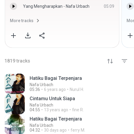
Yang Mengharapkan - Nafa Urbach
05:09
More tracks
Mor
1819
tracks
Hatiku Bagai Terpenjara
Nafa Urbach
05:36
6 years ago
Nurul H.
Cintamu Untuk Siapa
Nafa Urbach
04:55
13 years ago
fine R.
Hatiku Bagai Terpenjara
Nafa Urbach
04:32
30 days ago
ferry M.