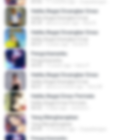
05:56
11 months ago
Zuquebergue
Hatiku Bagai Disangkar Emas
Hatiku Bagai Disangkar Emas
05:39
about a year ago
Azis N.
Hatiku Bagai Disangkar Emas
Hatiku Bagai Disangkar Emas
04:37
9 years ago
Korek A.
Pengorbananku
Pengorbananku
04:03
13 years ago
harry P.
Hatiku Bagai Disangkar Emas
Hatiku Bagai Disangkar Emas
06:01
about a month ago
ferry M.
Hatiku Bagai Emas Permata
Hatiku Bagai Emas Permata
06:02
4 days ago
sutrisno I.
Yang Mengharapkan
Yang Mengharapkan
05:09
11 months ago
Zuquebergue
Pengorbananku